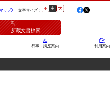
大
中
小
マップ
文字サイズ：
所蔵文書検索
行事・講座案内
利用案内