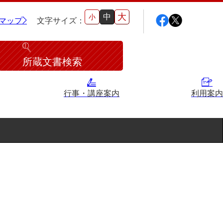
大
中
小
マップ
文字サイズ：
所蔵文書検索
行事・講座案内
利用案内