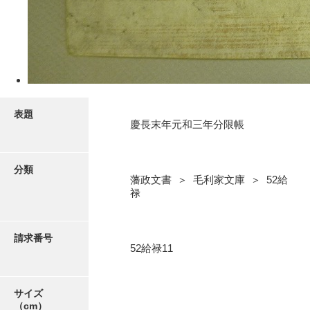
5ページ
表題
慶長末年元和三年分限帳
分類
藩政文書 ＞ 毛利家文庫 ＞ 52給
禄
6ページ
請求番号
52給禄11
サイズ
（cm）