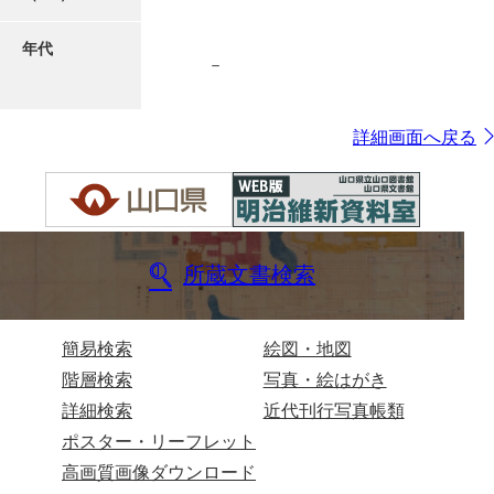
年代
－
7ページ
詳細画面へ戻る
所蔵文書検索
8ページ
簡易検索
絵図・地図
階層検索
写真・絵はがき
詳細検索
近代刊行写真帳類
ポスター・リーフレット
高画質画像ダウンロード