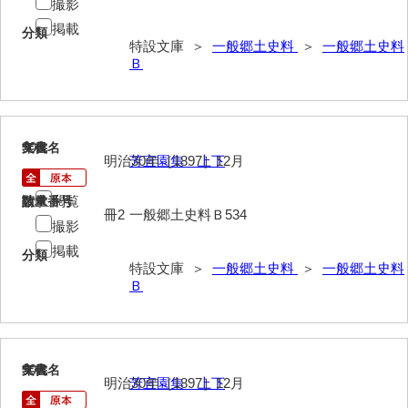
撮影
掲載
分類
特設文庫 ＞
一般郷土史料
＞
一般郷土史料
Ｂ
906
文書名
年代
明治30年［1897］12月
芳宜園集 上下
閲覧
請求番号
数量
冊2
一般郷土史料Ｂ534
撮影
掲載
分類
特設文庫 ＞
一般郷土史料
＞
一般郷土史料
Ｂ
907
文書名
年代
明治30年［1897］12月
芳宜園集 上下