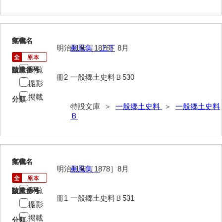
902
文書名
年代
明治11年［1878］8月
薫風集 上下
閲覧
請求番号
数量
冊2
一般郷土史料Ｂ530
撮影
掲載
分類
特設文庫 ＞
一般郷土史料
＞
一般郷土史料
Ｂ
903
文書名
年代
明治11年［1878］8月
薫風集
閲覧
請求番号
数量
冊1
一般郷土史料Ｂ531
撮影
掲載
分類