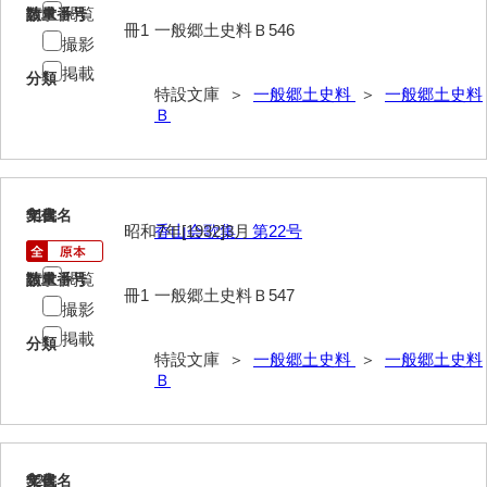
閲覧
請求番号
数量
冊1
一般郷土史料Ｂ546
撮影
掲載
分類
特設文庫 ＞
一般郷土史料
＞
一般郷土史料
Ｂ
919
文書名
年代
昭和7年[1932]3月
香山会歌集 第22号
閲覧
請求番号
数量
冊1
一般郷土史料Ｂ547
撮影
掲載
分類
特設文庫 ＞
一般郷土史料
＞
一般郷土史料
Ｂ
920
文書名
年代