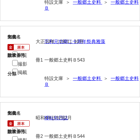
特設文庫 ＞
一般郷土史料
＞
一般郷土史料
Ｂ
915
文書名
年代
大正10年［1921］10月
毛利元功卿二十周年祭典雅藻
閲覧
請求番号
数量
冊1
一般郷土史料Ｂ543
撮影
掲載
分類
特設文庫 ＞
一般郷土史料
＞
一般郷土史料
Ｂ
916
文書名
年代
昭和4年[1929]2月
移転句日誌
閲覧
請求番号
数量
冊2
一般郷土史料Ｂ544
撮影