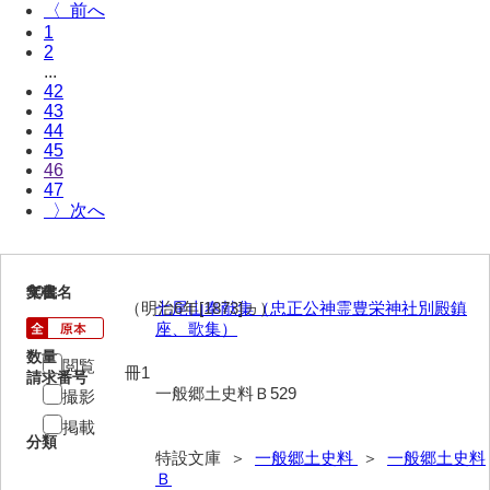
〈
1
2
...
42
43
44
45
46
47
〉
901
文書名
年代
（明治6年[1873]ヵ）
七尾山奉献集（忠正公神霊豊栄神社別殿鎮
座、歌集）
数量
閲覧
冊1
請求番号
一般郷土史料Ｂ529
撮影
掲載
分類
特設文庫 ＞
一般郷土史料
＞
一般郷土史料
Ｂ