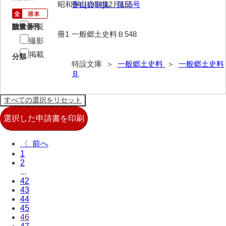
昭和9年[1934]12月1日
香山会歌集 第55号
閲覧
請求番号
数量
冊1
一般郷土史料Ｂ548
撮影
掲載
分類
特設文庫 ＞
一般郷土史料
＞
一般郷土史料
Ｂ
〈
1
2
...
42
43
44
45
46