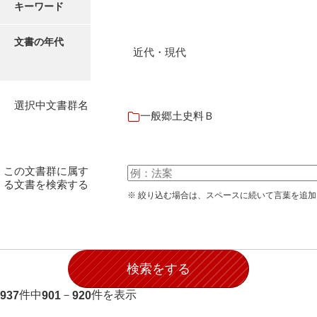
キーワード
文書の年代
近代・現代
選択中文書群名
一般郷土史料Ｂ
この文書群に属す
る文書を検索する
※ 絞り込む場合は、スペースに続いて言葉を追
件中
－
件を表示
937
901
920