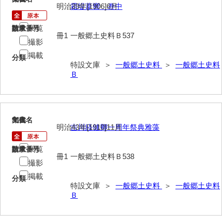
明治39年[1906]6月
霜堤葦響 巻中
閲覧
請求番号
数量
冊1
一般郷土史料Ｂ537
撮影
掲載
分類
特設文庫 ＞
一般郷土史料
＞
一般郷土史料
Ｂ
910
文書名
年代
明治43年[1910]11月
吉川経健卿一周年祭典雅藻
閲覧
請求番号
数量
冊1
一般郷土史料Ｂ538
撮影
掲載
分類
特設文庫 ＞
一般郷土史料
＞
一般郷土史料
Ｂ