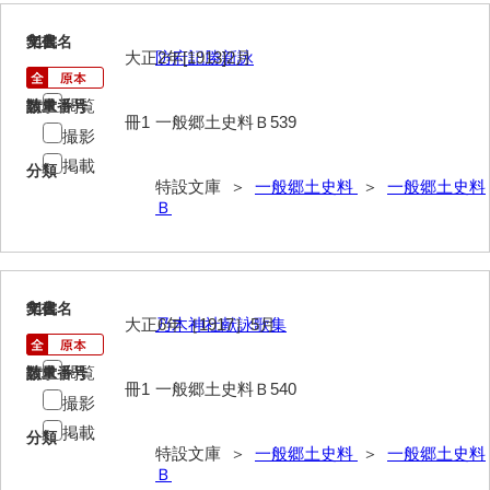
911
文書名
年代
大正2年[1913]2月
防府記勝新詠
閲覧
請求番号
数量
冊1
一般郷土史料Ｂ539
撮影
掲載
分類
特設文庫 ＞
一般郷土史料
＞
一般郷土史料
Ｂ
912
文書名
年代
大正6年［1917］5月
乃木神社献詠歌集
閲覧
請求番号
数量
冊1
一般郷土史料Ｂ540
撮影
掲載
分類
特設文庫 ＞
一般郷土史料
＞
一般郷土史料
Ｂ