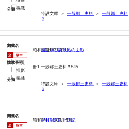
掲載
分類
特設文庫 ＞
一般郷土史料
＞
一般郷土史料
Ｂ
917
文書名
年代
昭和6年[1931]11月
国宝懐古詩歌帖の面影
閲覧
請求番号
数量
冊1
一般郷土史料Ｂ545
撮影
掲載
分類
特設文庫 ＞
一般郷土史料
＞
一般郷土史料
Ｂ
918
文書名
年代
昭和6年［1931］5月
野村望東防州日記