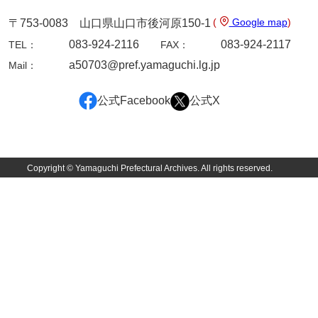
(
Google map
)
〒753-0083 山口県山口市後河原150-1
083-924-2116
083-924-2117
TEL：
FAX：
a50703@pref.yamaguchi.lg.jp
Mail：
公式Facebook
公式X
Copyright © Yamaguchi Prefectural Archives. All rights reserved.