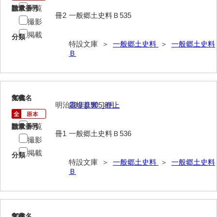
閲覧
請求番号
数量
冊2
一般郷土史料Ｂ535
撮影
掲載
分類
特設文庫 ＞
一般郷土史料
＞
一般郷土史料
Ｂ
908
文書名
年代
明治38年[1905]8月
霜堤葦響 巻上
閲覧
請求番号
数量
冊1
一般郷土史料Ｂ536
撮影
掲載
分類
特設文庫 ＞
一般郷土史料
＞
一般郷土史料
Ｂ
909
文書名
年代