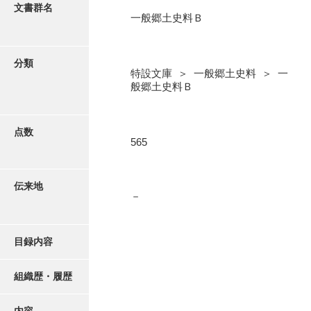
更新履歴
文書群名
一般郷土史料Ｂ
一般郷土史料
絵図・地図
風土注進案
分類
特設文庫 ＞ 一般郷土史料 ＞ 一
地下上申
写真・絵はがき
般郷土史料Ｂ
一般郷土史料
近代刊行写真帳類
一般郷土史料Ｂ
点数
565
軸物史料
ポスター・リーフレット
文書館図書
伝来地
－
高画質画像ダウンロード
新聞文庫
雑誌文庫
目録内容
教科書文庫
組織歴・履歴