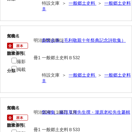
特設文庫 ＞
一般郷土史料
＞
一般郷土史料
Ｂ
904
文書名
年代
明治14年[1881]
薦繁余事（毛利敬親十年祭典記念詩歌集）
閲覧
請求番号
数量
冊1
一般郷土史料Ｂ532
撮影
掲載
分類
特設文庫 ＞
一般郷土史料
＞
一般郷土史料
Ｂ
905
文書名
年代
明治20年［1887］1月
盤湖集 藤田草湖先生撰・瀧原老松先生纂輯
閲覧
請求番号
数量
冊1
一般郷土史料Ｂ533