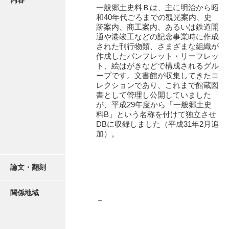
内容
一般郷土史料Ｂは、主に明治から昭
和40年代ごろまでの観光案内、史
跡案内、商工案内、あるいは鉄道開
通や港竣工などの記念事業時に作成
された刊行物類、さまざまな組織が
作成したパンフレット・リーフレッ
ト、絵はがきなどで構成されるグル
ープです。文書館が収集してきたコ
レクションであり、これまで館蔵図
書として管理し公開していました
が、平成29年度から「一般郷土史
料B」という名称を付けて独立させ
DBに収録しました（平成31年2月追
加）。
論文・翻刻
関係地域
－