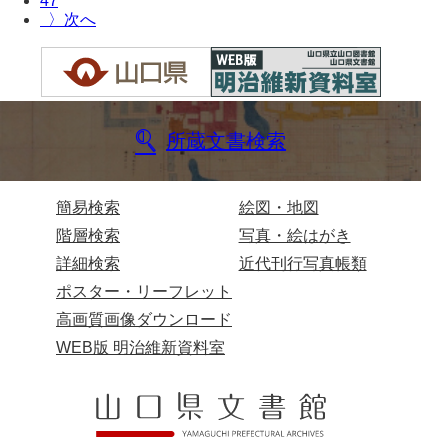
47
〉
所蔵文書検索
簡易検索
絵図・地図
階層検索
写真・絵はがき
詳細検索
近代刊行写真帳類
ポスター・リーフレット
高画質画像ダウンロード
WEB版 明治維新資料室