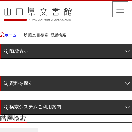
所蔵文書検索 階層検索
ホーム
階層表示
山口県文書館所蔵文書
藩政文書
資料を探す
特定歴史公文書
簡易検索
行政資料
検索システムご利用案内
諸家文書
階層検索
階層検索
検索システムの利用について
特設文庫
詳細検索
県史編纂所史料