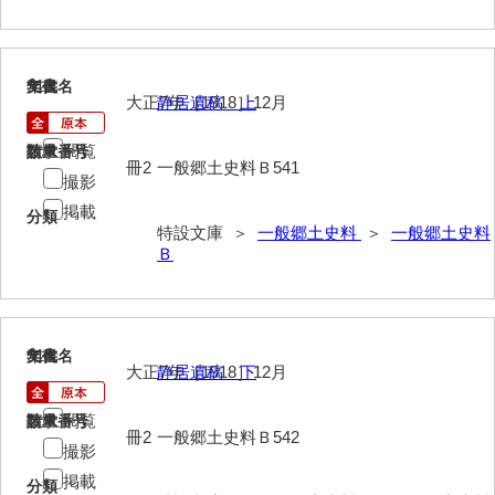
913
文書名
年代
大正7年［1918］12月
静居遺稿 上
閲覧
請求番号
数量
冊2
一般郷土史料Ｂ541
撮影
掲載
分類
特設文庫 ＞
一般郷土史料
＞
一般郷土史料
Ｂ
914
文書名
年代
大正7年［1918］12月
静居遺稿 下
閲覧
請求番号
数量
冊2
一般郷土史料Ｂ542
撮影
掲載
分類