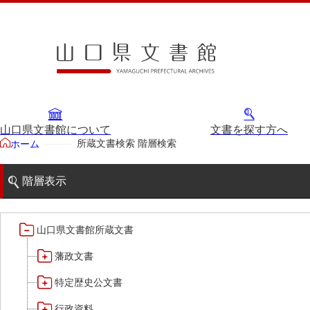
山口県文書館について
文書を探す方へ
所蔵文書検索 階層検索
ホーム
階層表示
山口県文書館所蔵文書
藩政文書
特定歴史公文書
行政資料