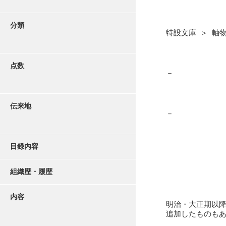
分類
特設文庫 ＞ 軸
点数
－
伝来地
－
目録内容
組織歴・履歴
内容
明治・大正期以
追加したものも