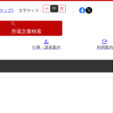
大
中
小
マップ
文字サイズ：
所蔵文書検索
行事・講座案内
利用案内