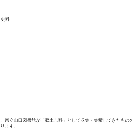
物史料
降、県立山口図書館が「郷土志料」として収集・集積してきたもの
あります。