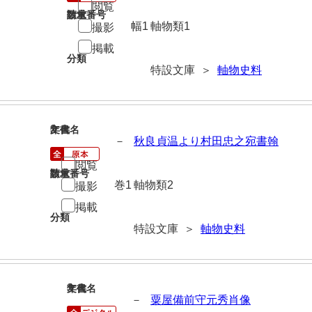
閲覧
請求番号
数量
幅1
軸物類1
撮影
掲載
分類
特設文庫 ＞
軸物史料
2
文書名
年代
－
秋良貞温より村田忠之宛書翰
閲覧
請求番号
数量
巻1
軸物類2
撮影
掲載
分類
特設文庫 ＞
軸物史料
3
文書名
年代
－
粟屋備前守元秀肖像