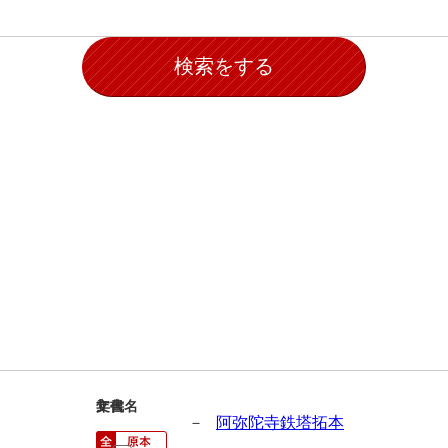
1
文書名
年代
－
阿弥陀寺鉄塔拓本