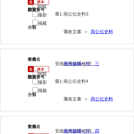
閲覧
請求番号
数量
冊1
両公伝史料3
撮影
掲載
分類
藩政文書 ＞
両公伝史料
4
文書名
年代
安政元年[1854]3月
相州備場一件 三
閲覧
請求番号
数量
冊1
両公伝史料4
撮影
掲載
分類
藩政文書 ＞
両公伝史料
5
文書名
年代
安政元年[1854]3月
相州備場一件 四