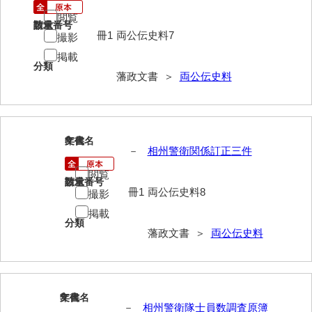
閲覧
請求番号
数量
冊1
両公伝史料7
撮影
掲載
分類
藩政文書 ＞
両公伝史料
8
文書名
年代
－
相州警衛関係訂正三件
閲覧
請求番号
数量
冊1
両公伝史料8
撮影
掲載
分類
藩政文書 ＞
両公伝史料
9
文書名
年代
－
相州警衛隊士員数調査原簿