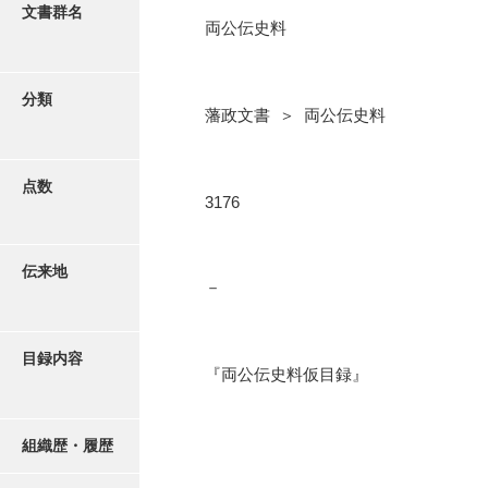
更新履歴
文書群名
両公伝史料
三卿伝史料
絵図・地図
特定歴史公文書
分類
藩政文書 ＞ 両公伝史料
行政資料
写真・絵はがき
諸家文書
点数
近代刊行写真帳類
3176
特設文庫
ポスター・リーフレット
伝来地
－
高画質画像ダウンロード
目録内容
『両公伝史料仮目録』
組織歴・履歴