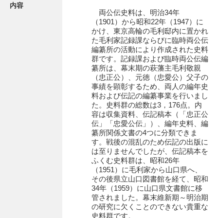
内容
両公伝史料は、明治34年
（1901）から昭和22年（1947）に
かけ、東京高輪の毛利邸内に置かれ
た毛利家記録課ならびに臨時両公伝
編纂所の活動により作成された史料
群です。記録課および臨時両公伝編
纂所は、幕末期の萩藩主毛利敬親
（忠正公）、元徳（忠愛公）父子の
事績を顕彰するため、両人の編年史
料および伝記の編纂事業を行いまし
た。史料群の総数は3，176点。内
容は収集資料、伝記稿本（「忠正公
伝」「忠愛公伝」）、編年史料、編
纂所関係文書の4つに分類できま
す。戦後の混乱のため伝記の出版に
は至りませんでしたが、伝記稿本を
ふくむ史料群は、昭和26年
（1951）に毛利家から山口県へ、
その後県立山口図書館を経て、昭和
34年（1959）に山口県文書館に移
管されました。幕末維新期～明治期
の研究に欠くことのできない貴重な
史料群です。