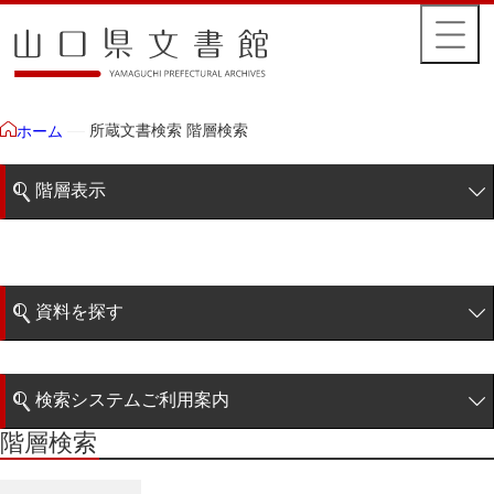
所蔵文書検索 階層検索
ホーム
階層表示
山口県文書館所蔵文書
藩政文書
資料を探す
毛利家文庫
簡易検索
徳山毛利家文庫
検索システムご利用案内
県庁伝来旧藩記録
階層検索
階層検索
検索システムの利用について
山口小郡宰判記録
詳細検索
両公伝史料