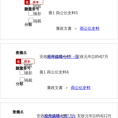
閲覧
請求番号
数量
冊1
両公伝史料5
撮影
掲載
分類
藩政文書 ＞
両公伝史料
6
文書名
年代
安政元年[1854]4月～安政元年[1854]7月
相州備場一件 五
閲覧
請求番号
数量
冊1
両公伝史料6
撮影
掲載
分類
藩政文書 ＞
両公伝史料
7
文書名
年代
安政元年[1854]閏7月～安政元年[1854]12月
相州備場一件 六