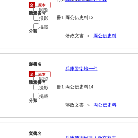
閲覧
請求番号
数量
冊1
両公伝史料13
撮影
掲載
分類
藩政文書 ＞
両公伝史料
14
文書名
年代
－
兵庫警衛地一件
閲覧
請求番号
数量
冊1
両公伝史料14
撮影
掲載
分類
藩政文書 ＞
両公伝史料
15
文書名
年代
－
兵庫警衛出張人敷交替表