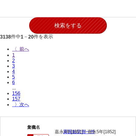
件中
－
件を表示
3138
1
20
〈
1
2
3
4
5
6
...
156
157
〉
1
文書名
年代
嘉永4年[1851]～嘉永5年[1852]
異国船防禦一件