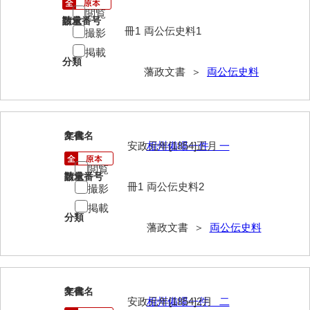
閲覧
請求番号
数量
冊1
両公伝史料1
撮影
掲載
分類
藩政文書 ＞
両公伝史料
2
文書名
年代
安政元年[1854]正月
相州備場一件 一
閲覧
請求番号
数量
冊1
両公伝史料2
撮影
掲載
分類
藩政文書 ＞
両公伝史料
3
文書名
年代
安政元年[1854]2月
相州備場一件 二