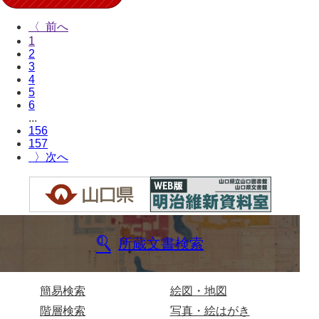
〈
1
2
3
4
5
6
...
156
157
〉
所蔵文書検索
簡易検索
絵図・地図
階層検索
写真・絵はがき