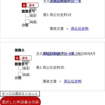
文久元年[1861]8月～
異賊防禦御手当一事
閲覧
請求番号
数量
冊1
両公伝史料19
撮影
掲載
分類
藩政文書 ＞
両公伝史料
20
文書名
年代
文久3年[1863]正月～文久3年[1863]4月
異賊防禦御手当一事 一
閲覧
請求番号
数量
冊1
両公伝史料20
撮影
掲載
分類
藩政文書 ＞
両公伝史料