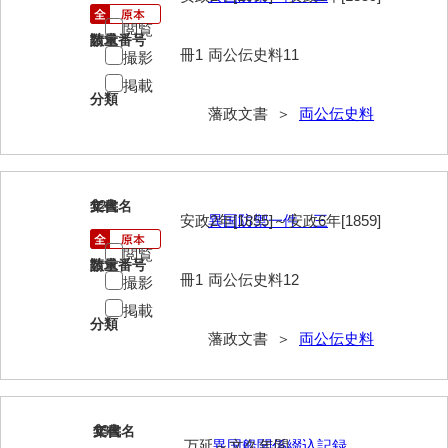
閲覧
請求番号
数量
冊1
両公伝史料11
撮影
掲載
分類
藩政文書 ＞
両公伝史料
12
文書名
年代
安政2年[1855]～安政6年[1859]
異国防禦一件 三
閲覧
請求番号
数量
冊1
両公伝史料12
撮影
掲載
分類
藩政文書 ＞
両公伝史料
13
文書名
年代
万延～文久年間
異国船関係綴込記録