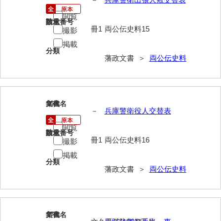
閲覧
請求番号
数量
冊1
両公伝史料15
撮影
掲載
分類
藩政文書 ＞
両公伝史料
16
文書名
年代
－
兵庫警衛役人交替表
閲覧
請求番号
数量
冊1
両公伝史料16
撮影
掲載
分類
藩政文書 ＞
両公伝史料
17
文書名
年代