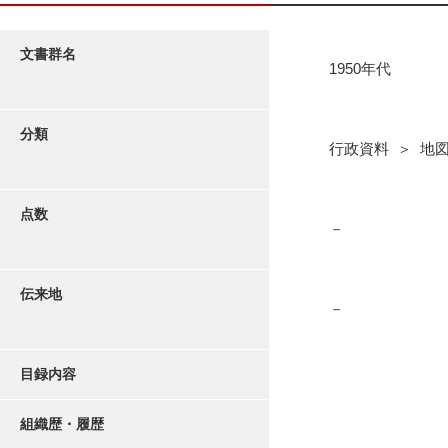
文書群名
1950年代
分類
行政資料 ＞ 地図 
点数
－
伝来地
－
目録内容
組織歴・履歴