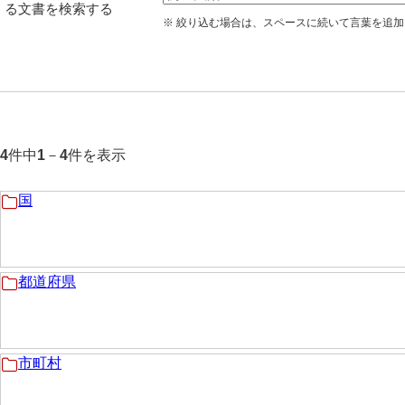
る文書を検索する
※ 絞り込む場合は、スペースに続いて言葉を追
件中
－
件を表示
4
1
4
国
都道府県
市町村