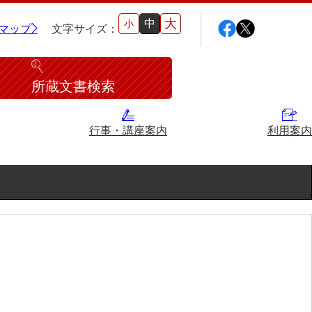
大
中
小
マップ
文字サイズ：
所蔵文書検索
行事・講座案内
利用案内