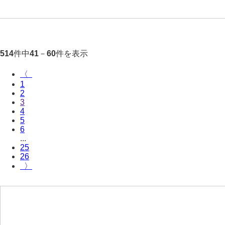
件中
－
件を表示
514
41
60
〈
1
2
3
4
5
6
...
25
26
〉