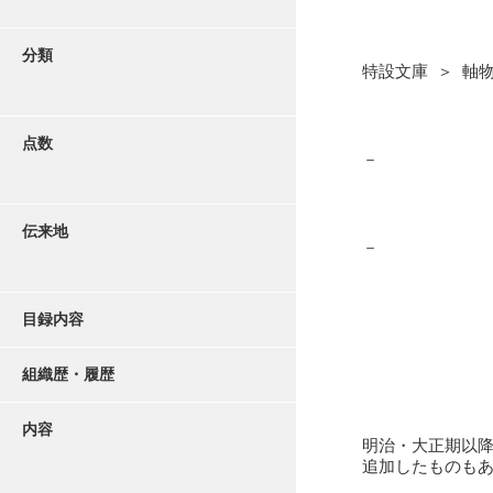
分類
特設文庫 ＞ 軸
点数
－
伝来地
－
目録内容
組織歴・履歴
内容
明治・大正期以
追加したものも