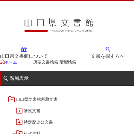
山口県文書館について
文書を探す方へ
所蔵文書検索 階層検索
ホーム
階層表示
山口県文書館所蔵文書
藩政文書
特定歴史公文書
行政資料