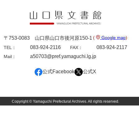
9ページ
(
Google map
)
〒753-0083 山口県山口市後河原150-1
083-924-2116
083-924-2117
TEL：
FAX：
a50703@pref.yamaguchi.lg.jp
Mail：
公式Facebook
公式X
10ページ
Copyright © Yamaguchi Prefectural Archives. All rights reserved.
11ページ