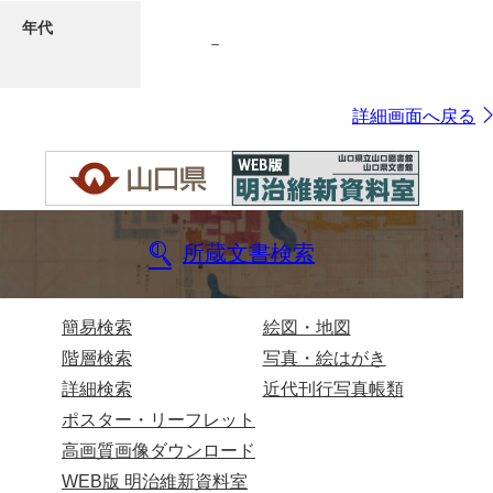
年代
－
7ページ
詳細画面へ戻る
所蔵文書検索
8ページ
簡易検索
絵図・地図
階層検索
写真・絵はがき
詳細検索
近代刊行写真帳類
ポスター・リーフレット
高画質画像ダウンロード
WEB版 明治維新資料室