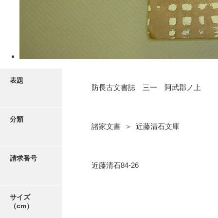
5ページ
表題
防長古文書誌 三一 阿武郡ノ上
分類
諸家文書 ＞ 近藤清石文庫
請求番号
6ページ
近藤清石84-26
サイズ
（cm）