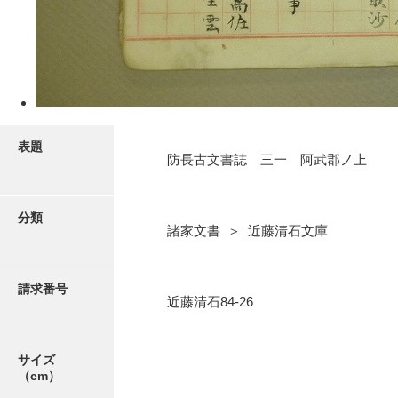
5ページ
表題
防長古文書誌 三一 阿武郡ノ上
分類
諸家文書 ＞ 近藤清石文庫
6ページ
請求番号
近藤清石84-26
サイズ
（cm）