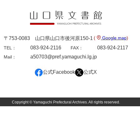
9ページ
(
Google map
)
〒753-0083 山口県山口市後河原150-1
083-924-2116
083-924-2117
TEL：
FAX：
a50703@pref.yamaguchi.lg.jp
Mail：
公式Facebook
公式X
10ページ
Copyright © Yamaguchi Prefectural Archives. All rights reserved.
11ページ