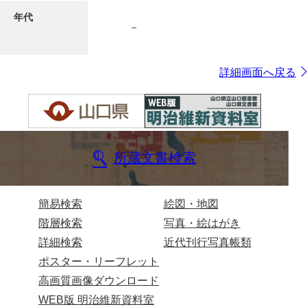
年代
－
7ページ
詳細画面へ戻る
所蔵文書検索
8ページ
簡易検索
絵図・地図
階層検索
写真・絵はがき
詳細検索
近代刊行写真帳類
ポスター・リーフレット
高画質画像ダウンロード
WEB版 明治維新資料室