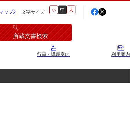
大
中
小
マップ
文字サイズ：
所蔵文書検索
行事・講座案内
利用案内