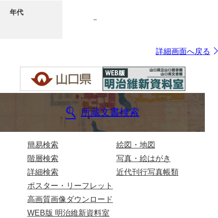
年代
－
7ページ
詳細画面へ戻る
所蔵文書検索
8ページ
簡易検索
絵図・地図
階層検索
写真・絵はがき
詳細検索
近代刊行写真帳類
ポスター・リーフレット
高画質画像ダウンロード
WEB版 明治維新資料室