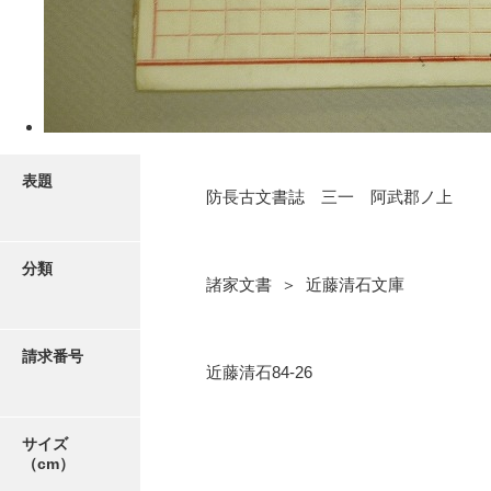
5ページ
表題
防長古文書誌 三一 阿武郡ノ上
分類
諸家文書 ＞ 近藤清石文庫
請求番号
6ページ
近藤清石84-26
サイズ
（cm）