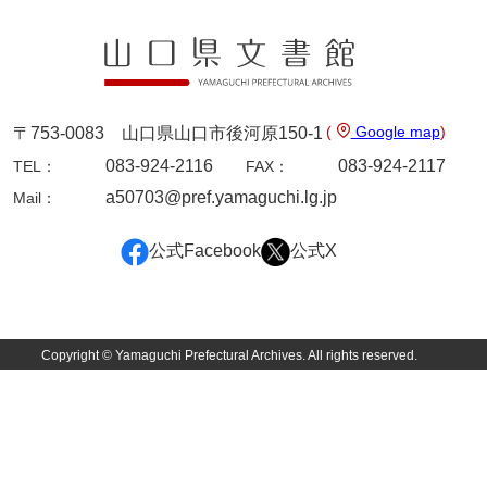
9ページ
(
Google map
)
〒753-0083 山口県山口市後河原150-1
083-924-2116
083-924-2117
TEL：
FAX：
a50703@pref.yamaguchi.lg.jp
Mail：
公式Facebook
公式X
10ページ
Copyright © Yamaguchi Prefectural Archives. All rights reserved.
11ページ