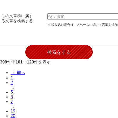
28防寇
29風説
この文書群に属す
る文書を検索する
30地誌
※ 絞り込む場合は、スペースに続いて言葉を追
31小々控
32部寄
33山林
件中
－
件を表示
399
101
120
34産業
〈
35賞罰
1
2
36賞典
...
5
37奉書
6
7
38御意控
...
19
39諸伺
20