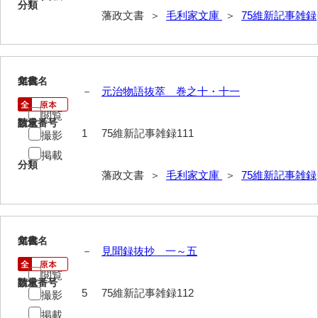
分類
藩政文書 ＞
毛利家文庫
＞
75維新記事雑録
徳山毛利家文庫
県庁伝来旧藩記録
山口小郡宰判記録
111
文書名
年代
－
元治物語抜萃 巻之十・十一
両公伝史料
閲覧
請求番号
数量
三卿伝史料
1
75維新記事雑録111
撮影
特定歴史公文書
掲載
分類
藩政文書 ＞
毛利家文庫
＞
75維新記事雑録
行政資料
諸家文書
特設文庫
112
文書名
年代
－
見聞録抜抄 一～五
閲覧
請求番号
数量
5
75維新記事雑録112
撮影
掲載