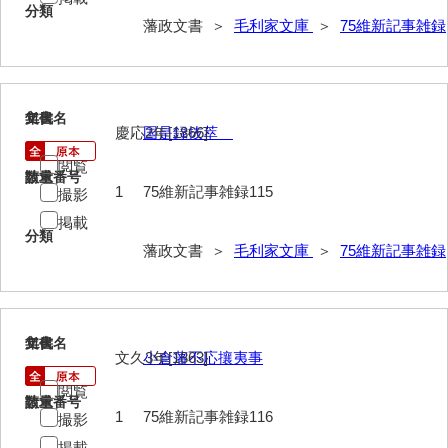
分類
藩政文書 ＞
毛利家文庫
＞
75維新記事雑録
115
文書名
年代
慶応2年[1866]
国是録抜萃
閲覧
請求番号
数量
1
75維新記事雑録115
撮影
掲載
分類
藩政文書 ＞
毛利家文庫
＞
75維新記事雑録
116
文書名
年代
文久3年[1863]
小倉藩不応攘夷事
閲覧
請求番号
数量
1
75維新記事雑録116
撮影
掲載