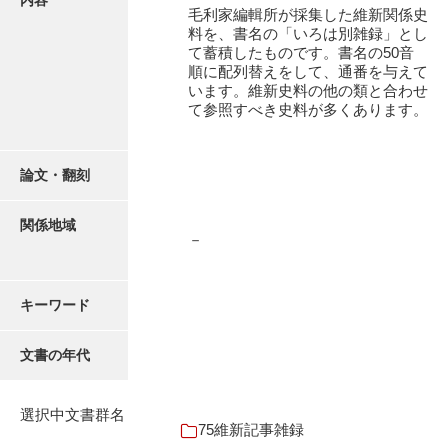
内容
16叢書
毛利家編輯所が採集した維新関係史
料を、書名の「いろは別雑録」とし
17年表
て蓄積したものです。書名の50音
順に配列替えをして、通番を与えて
18日帳
います。維新史料の他の類と合わせ
て参照すべき史料が多くあります。
19日記
20部屋事
論文・翻刻
21巨室
関係地域
22諸臣
－
23譜録
キーワード
24末家
25吉川事
文書の年代
26小早川事
選択中文書群名
27諸家
75維新記事雑録