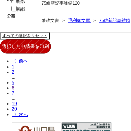
撮影
75維新記事雑録120
掲載
分類
藩政文書 ＞
毛利家文庫
＞
75維新記事雑録
〈
1
2
...
5
6
7
...
19
20
〉