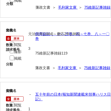
掲載
分類
藩政文書 ＞
毛利家文庫
＞
75維新記事雑録
119
文書名
年代
元治元年[1864]～慶応2年[1866]
御周旋記 一～三巻、四～七巻、八～一〇
巻
閲覧
数量
3
請求番号
撮影
75維新記事雑録119
掲載
分類
藩政文書 ＞
毛利家文庫
＞
75維新記事雑録
120
文書名
年代
－
五十年前の日本(報知新聞連載米領事ハリス日
記）
閲覧
数量
1
請求番号