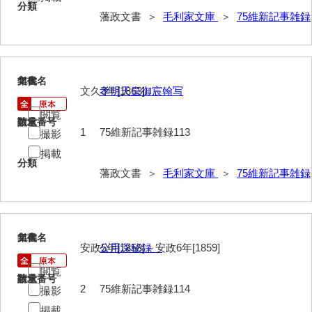
分類
藩政文書 ＞
毛利家文庫
＞
75維新記事雑録
113
文書名
年代
文久3年[1863]
孝明天皇御宸翰写
閲覧
請求番号
数量
1
75維新記事雑録113
撮影
掲載
分類
藩政文書 ＞
毛利家文庫
＞
75維新記事雑録
114
文書名
年代
安政5年[1858]～安政6年[1859]
公用深秘録
閲覧
請求番号
数量
2
75維新記事雑録114
撮影
掲載