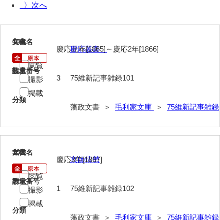
〉
40法令
41公儀事
101
文書名
年代
42御勤事
慶応元年[1865]～慶応2年[1866]
慶応叢書
閲覧
43美目
請求番号
数量
3
75維新記事雑録101
撮影
44三賀
掲載
分類
45規式
藩政文書 ＞
毛利家文庫
＞
75維新記事雑録
46吉凶
47参勤
102
文書名
年代
慶応3年[1867]
京師情勢
48下向
閲覧
49状控類
請求番号
数量
1
75維新記事雑録102
撮影
50御普請
掲載
分類
51罪科
藩政文書 ＞
毛利家文庫
＞
75維新記事雑録