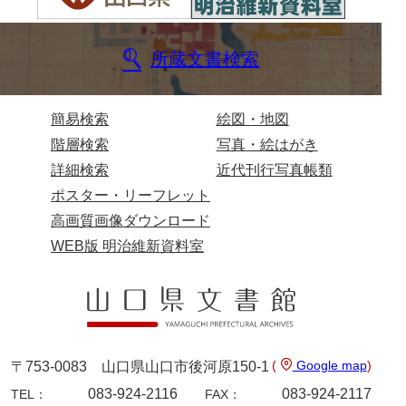
所蔵文書検索
簡易検索
絵図・地図
階層検索
写真・絵はがき
詳細検索
近代刊行写真帳類
ポスター・リーフレット
高画質画像ダウンロード
WEB版 明治維新資料室
(
Google map
)
〒753-0083 山口県山口市後河原150-1
083-924-2116
083-924-2117
TEL：
FAX：