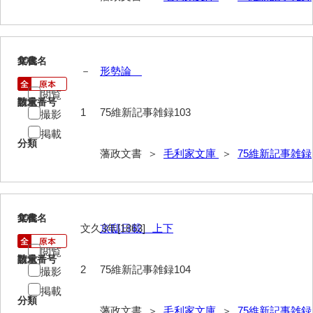
52給禄
53女儀日記
103
文書名
年代
－
形勢論
54目次
閲覧
55旧記
請求番号
数量
1
75維新記事雑録103
撮影
56継立原書
掲載
分類
藩政文書 ＞
毛利家文庫
＞
75維新記事雑録
57御什書
58絵図
拓本類
104
文書名
年代
文久3年[1863]
京邸日載 上下
59忠正公一代編年史
閲覧
請求番号
数量
60高杉丹治編輯日記
2
75維新記事雑録104
撮影
61学習院一件記録
掲載
分類
藩政文書 ＞
毛利家文庫
＞
75維新記事雑録
62官武周旋始末