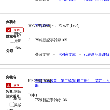
63馬関戦争一件
64京師変動一件
105
文書名
年代
文久3年[1863]～元治元年[1864]
京坂異報
65接幕一件
閲覧
請求番号
数量
66四境戦争一件
2
75維新記事雑録105
撮影
67戊辰戦争一件
掲載
分類
藩政文書 ＞
毛利家文庫
＞
75維新記事雑録
68諸隊一件
69年度別史料
70年度別書翰
106
文書名
年代
昭和5年[1930]
芸備二州叢書 第二編(同種二冊）、第四～六
71藩臣日記
編
閲覧
数量
72他藩人日記
刊本1
請求番号
撮影
75維新記事雑録106
73藩臣履歴
掲載