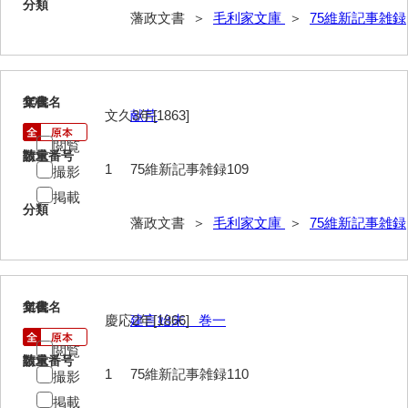
分類
*5家臣
藩政文書 ＞
毛利家文庫
＞
75維新記事雑録
*6末家
*7外国
109
文書名
年代
文久3年[1863]
献芹
*8法制
閲覧
*9財政
請求番号
数量
1
75維新記事雑録109
撮影
*10産業
掲載
分類
*11軍事
藩政文書 ＞
毛利家文庫
＞
75維新記事雑録
*12宗教
*13褒賞
110
文書名
年代
慶応2年[1866]
建言始末 巻一
*14目録
閲覧
*15用度
請求番号
数量
1
75維新記事雑録110
撮影
遠用物
掲載