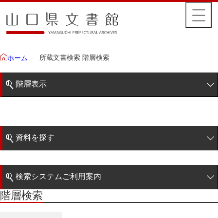
所蔵文書検索 階層検索
ホーム
階層表示
山口県文書館所蔵文書
藩政文書
資料を探す
毛利家文庫
簡易検索
1雲上
検索システムご利用案内
2柳営
階層検索
階層検索
検索システムの利用について
3公統
詳細検索
4忠正公