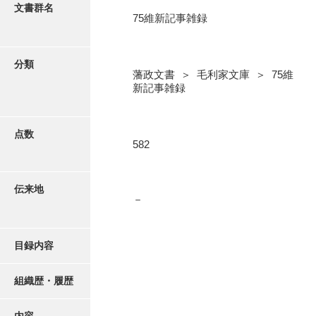
更新履歴
文書群名
75維新記事雑録
5忠愛公
絵図・地図
6巡見
分類
藩政文書 ＞ 毛利家文庫 ＞ 75維
7格式
写真・絵はがき
新記事雑録
8館邸
近代刊行写真帳類
9諸省
点数
582
10諸役
ポスター・リーフレット
11政理
伝来地
－
高画質画像ダウンロード
12社寺
13祭祀
目録内容
14軍記
組織歴・履歴
15文武