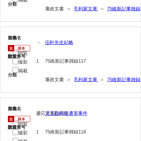
分類
藩政文書 ＞
毛利家文庫
＞
75維新記事雑録
117
文書名
年代
－
伍軒先生紀略
閲覧
請求番号
数量
1
75維新記事雑録117
撮影
掲載
分類
藩政文書 ＞
毛利家文庫
＞
75維新記事雑録
118
文書名
年代
慶応元年[1865]
児玉勘兵衛遭害事件
閲覧
請求番号
数量
1
75維新記事雑録118
撮影