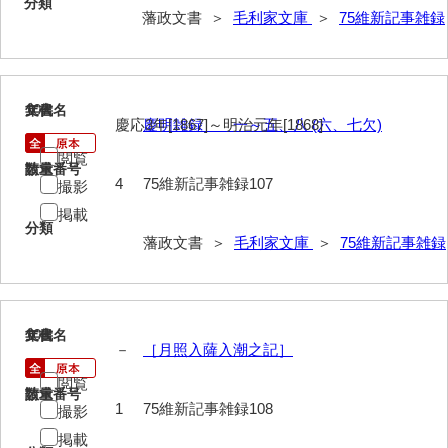
分類
74他藩人履歴
藩政文書 ＞
毛利家文庫
＞
75維新記事雑録
75維新記事雑録
76速記類
107
文書名
年代
77維新史料
慶応3年[1867]～明治元年[1868]
慶明雑録 一～五、八 (六、七欠)
閲覧
78殉難録稿
請求番号
数量
4
75維新記事雑録107
撮影
79太政官日誌
掲載
分類
80詩歌文章類
藩政文書 ＞
毛利家文庫
＞
75維新記事雑録
81写真史料
*1朝廷
108
文書名
年代
－
［月照入薩入潮之記］
*2幕府
閲覧
*3他家
請求番号
数量
1
75維新記事雑録108
撮影
*4毛利家
掲載