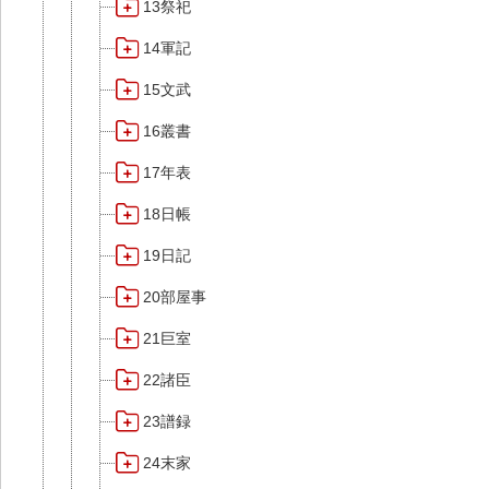
13祭祀
14軍記
15文武
16叢書
17年表
18日帳
19日記
20部屋事
21巨室
22諸臣
23譜録
24末家