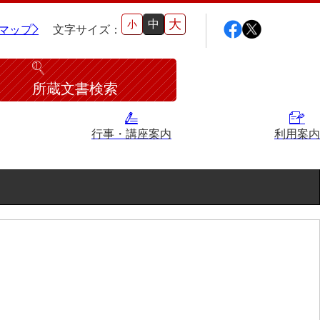
大
中
小
マップ
文字サイズ：
所蔵文書検索
行事・講座案内
利用案内