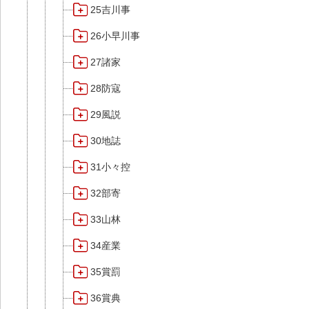
25吉川事
26小早川事
27諸家
28防寇
29風説
30地誌
31小々控
32部寄
33山林
34産業
35賞罰
36賞典