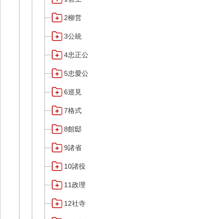
2柳営
3公統
4忠正公
5忠愛公
6巡見
7格式
8館邸
9諸省
10諸役
11政理
12社寺