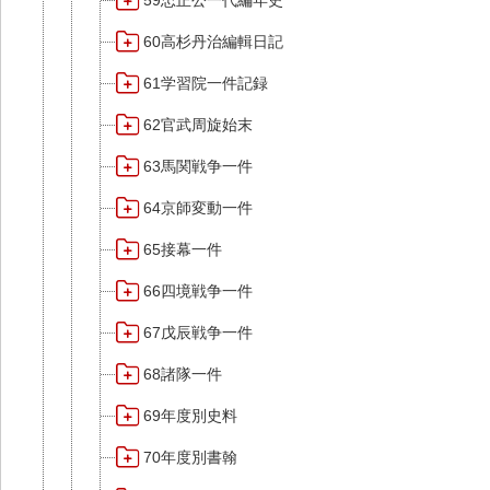
59忠正公一代編年史
60高杉丹治編輯日記
61学習院一件記録
62官武周旋始末
63馬関戦争一件
64京師変動一件
65接幕一件
66四境戦争一件
67戊辰戦争一件
68諸隊一件
69年度別史料
70年度別書翰