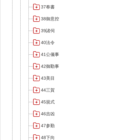
37奉書
38御意控
39諸伺
40法令
41公儀事
42御勤事
43美目
44三賀
45規式
46吉凶
47参勤
48下向