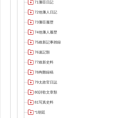
71藩臣日記
72他藩人日記
73藩臣履歴
74他藩人履歴
75維新記事雑録
76速記類
77維新史料
78殉難録稿
79太政官日誌
80詩歌文章類
81写真史料
*1朝廷