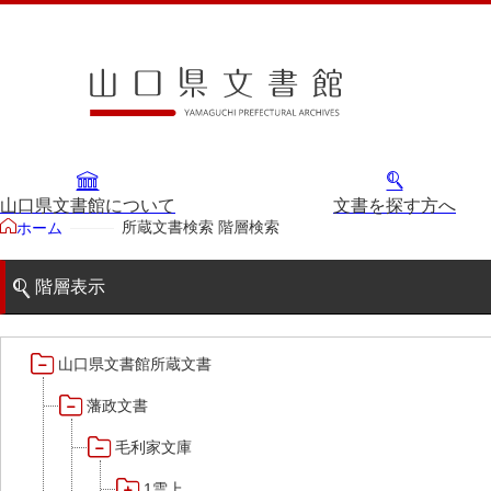
山口県文書館について
文書を探す方へ
所蔵文書検索 階層検索
ホーム
階層表示
山口県文書館所蔵文書
藩政文書
毛利家文庫
1雲上