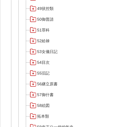
49状控類
50御普請
51罪科
52給禄
53女儀日記
54目次
55旧記
56継立原書
57御什書
58絵図
拓本類