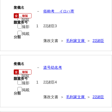
3
52給禄
文書名
年代
－
俗称考 イロハ寄
53女儀日記
閲覧
請求番号
数量
1
22諸臣3
撮影
54目次
掲載
55旧記
分類
藩政文書 ＞
毛利家文庫
＞
22諸臣
56継立原書
57御什書
4
文書名
年代
58絵図
－
道号幼名考
拓本類
閲覧
請求番号
数量
1
22諸臣4
撮影
59忠正公一代編年史
掲載
60高杉丹治編輯日記
分類
藩政文書 ＞
毛利家文庫
＞
22諸臣
61学習院一件記録
62官武周旋始末