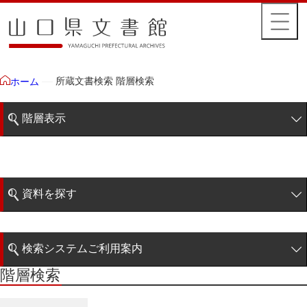
所蔵文書検索 階層検索
ホーム
階層表示
山口県文書館所蔵文書
藩政文書
資料を探す
毛利家文庫
簡易検索
1雲上
検索システムご利用案内
2柳営
階層検索
階層検索
検索システムの利用について
3公統
詳細検索
4忠正公