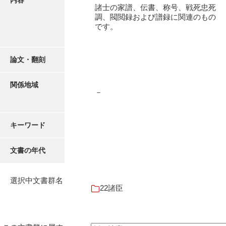
内容
16叢書
諸士の家譜、伝書、称号、戦死忠死
調、閥閲録および譜録に関連のもの
17年表
です。
18日帳
論文・翻刻
19日記
20部屋事
関係地域
－
21巨室
22諸臣
キーワード
23譜録
文書の年代
24末家
25吉川事
選択中文書群名
22諸臣
26小早川事
27諸家