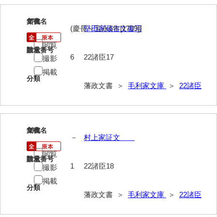
17
文書名
年代
(慶長～宝永6年[1709])
堅田家蔵古文書写
閲覧
請求番号
数量
6
22諸臣17
撮影
掲載
分類
藩政文書 ＞
毛利家文庫
＞
22諸臣
18
文書名
年代
－
村上家証文
閲覧
請求番号
数量
1
22諸臣18
撮影
掲載
分類
藩政文書 ＞
毛利家文庫
＞
22諸臣