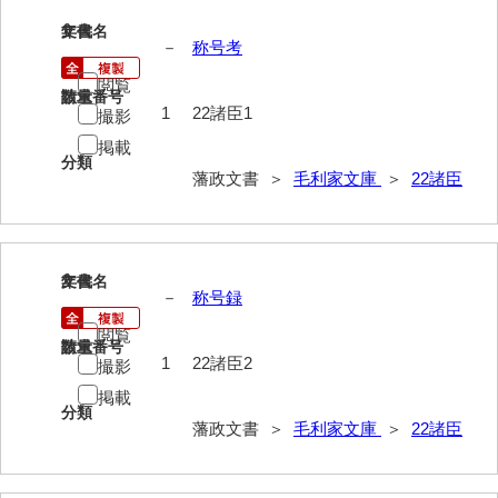
40法令
1
文書名
年代
－
称号考
41公儀事
閲覧
請求番号
数量
42御勤事
1
22諸臣1
撮影
掲載
43美目
分類
藩政文書 ＞
毛利家文庫
＞
22諸臣
44三賀
45規式
46吉凶
2
文書名
年代
－
称号録
47参勤
閲覧
請求番号
数量
48下向
1
22諸臣2
撮影
掲載
49状控類
分類
藩政文書 ＞
毛利家文庫
＞
22諸臣
50御普請
51罪科