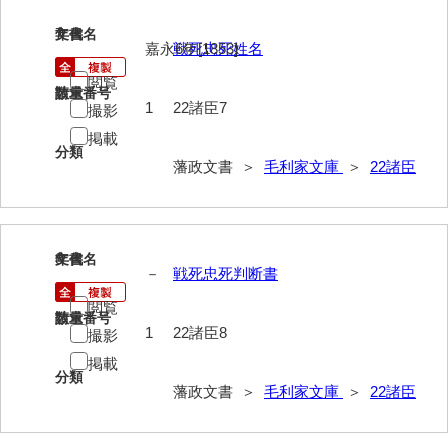
74他藩人履歴
7
文書名
年代
75維新記事雑録
嘉永6年[1853]
戦死忠死姓名
閲覧
76速記類
請求番号
数量
1
22諸臣7
撮影
77維新史料
掲載
分類
78殉難録稿
藩政文書 ＞
毛利家文庫
＞
22諸臣
79太政官日誌
80詩歌文章類
8
文書名
年代
－
戦死忠死判断書
81写真史料
閲覧
*1朝廷
請求番号
数量
1
22諸臣8
撮影
*2幕府
掲載
分類
*3他家
藩政文書 ＞
毛利家文庫
＞
22諸臣
*4毛利家