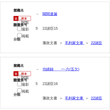
15
文書名
年代
－
閥閲遺漏
閲覧
請求番号
数量
9
22諸臣15
撮影
掲載
分類
藩政文書 ＞
毛利家文庫
＞
22諸臣
16
文書名
年代
－
功績録 一-六(五欠)
閲覧
請求番号
数量
5
22諸臣16
撮影
掲載
分類
藩政文書 ＞
毛利家文庫
＞
22諸臣