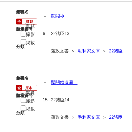
13
文書名
年代
－
閥閲抄
閲覧
請求番号
数量
6
22諸臣13
撮影
掲載
分類
藩政文書 ＞
毛利家文庫
＞
22諸臣
14
文書名
年代
－
閥閲録遺漏
閲覧
請求番号
数量
15
22諸臣14
撮影
掲載
分類
藩政文書 ＞
毛利家文庫
＞
22諸臣