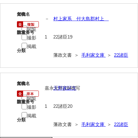
19
文書名
年代
－
村上家系 付大島郡村上
閲覧
請求番号
数量
1
22諸臣19
撮影
掲載
分類
藩政文書 ＞
毛利家文庫
＞
22諸臣
20
文書名
年代
嘉永元年[1848]写
天野家証文
閲覧
請求番号
数量
1
22諸臣20
撮影
掲載
分類
藩政文書 ＞
毛利家文庫
＞
22諸臣