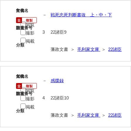
*5家臣
9
文書名
年代
－
戦死忠死判断書抜 上・中・下
*6末家
閲覧
*7外国
請求番号
数量
3
22諸臣9
撮影
*8法制
掲載
分類
*9財政
藩政文書 ＞
毛利家文庫
＞
22諸臣
*10産業
*11軍事
10
文書名
年代
－
感牒録
*12宗教
閲覧
*13褒賞
請求番号
数量
4
22諸臣10
撮影
*14目録
掲載
分類
藩政文書 ＞
毛利家文庫
＞
22諸臣
*15用度
遠用物