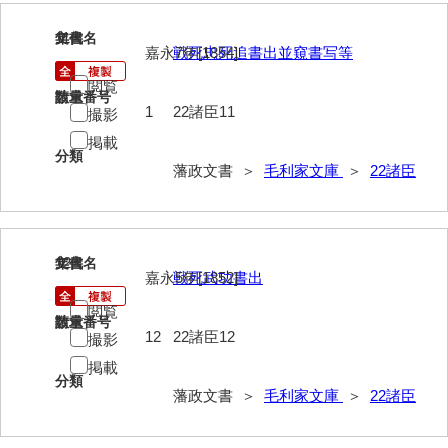
徳山毛利家文庫
11
文書名
年代
嘉永7年[1854]
戦死忠死追書出並窺書写等
県庁伝来旧藩記録
閲覧
請求番号
数量
山口小郡宰判記録
1
22諸臣11
撮影
両公伝史料
掲載
分類
藩政文書 ＞
毛利家文庫
＞
22諸臣
三卿伝史料
特定歴史公文書
行政資料
12
文書名
年代
嘉永5年[1852]
戦死武功書出
諸家文書
閲覧
請求番号
数量
特設文庫
12
22諸臣12
撮影
掲載
分類
藩政文書 ＞
毛利家文庫
＞
22諸臣