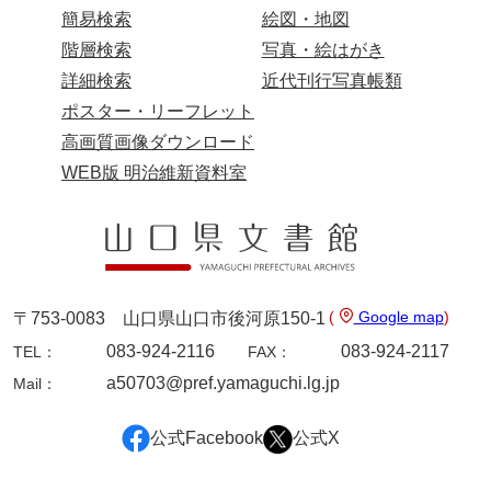
簡易検索
絵図・地図
階層検索
写真・絵はがき
詳細検索
近代刊行写真帳類
ポスター・リーフレット
高画質画像ダウンロード
WEB版 明治維新資料室
(
Google map
)
〒753-0083 山口県山口市後河原150-1
083-924-2116
083-924-2117
TEL：
FAX：
a50703@pref.yamaguchi.lg.jp
Mail：
公式Facebook
公式X