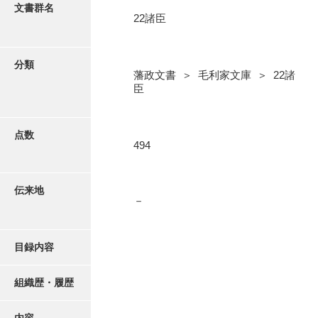
更新履歴
文書群名
22諸臣
5忠愛公
絵図・地図
6巡見
分類
藩政文書 ＞ 毛利家文庫 ＞ 22諸
7格式
写真・絵はがき
臣
8館邸
近代刊行写真帳類
9諸省
点数
494
10諸役
ポスター・リーフレット
11政理
伝来地
－
高画質画像ダウンロード
12社寺
13祭祀
目録内容
14軍記
組織歴・履歴
15文武