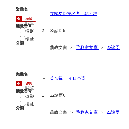
5
文書名
年代
63馬関戦争一件
－
閥閲功臣実名考 乾・坤
64京師変動一件
閲覧
請求番号
数量
2
22諸臣5
撮影
65接幕一件
掲載
分類
66四境戦争一件
藩政文書 ＞
毛利家文庫
＞
22諸臣
67戊辰戦争一件
68諸隊一件
6
文書名
年代
69年度別史料
－
英名録 イロハ寄
70年度別書翰
閲覧
請求番号
数量
1
22諸臣6
撮影
71藩臣日記
掲載
分類
72他藩人日記
藩政文書 ＞
毛利家文庫
＞
22諸臣
73藩臣履歴