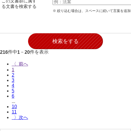
この文書群に属す
28防寇
る文書を検索する
※ 絞り込む場合は、スペースに続いて言葉を追
29風説
30地誌
31小々控
32部寄
件中
－
件を表示
216
1
20
33山林
〈
1
34産業
2
3
35賞罰
4
5
36賞典
6
...
37奉書
10
11
38御意控
〉
39諸伺