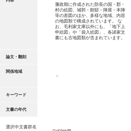
内容
16叢書
藩政期に作成された防長の国・郡・
村の絵図、城郭・館邸・陣屋・本陣
17年表
等の差図のほか、多様な地域、内容
の地図類で構成されています。 な
18日帳
お、毛利家文庫以外にも、「地下上
申絵図」や「袋入絵図」、各諸家文
19日記
書にも古地図類が含まれています。
20部屋事
論文・翻刻
21巨室
22諸臣
関係地域
－
23譜録
24末家
キーワード
25吉川事
文書の年代
26小早川事
27諸家
選択中文書群名