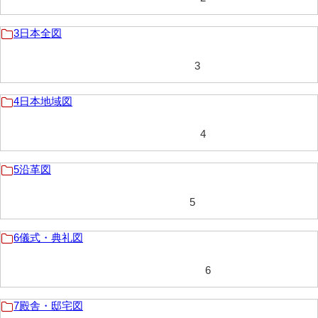
40法令
3日本全図
41公儀事
3
42御勤事
43美目
4日本地域図
44三賀
4
45規式
5沿革図
46吉凶
5
47参勤
48下向
6儀式・典礼図
49状控類
6
50御普請
7殿舎・邸宅図
51罪科