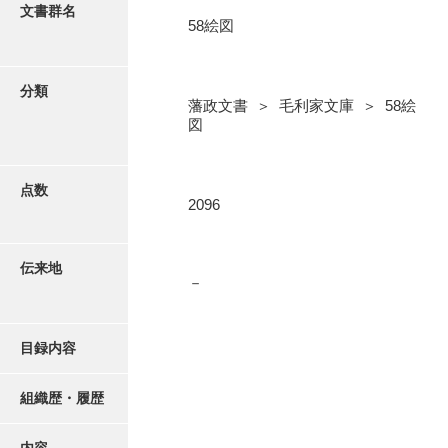
更新履歴
文書群名
58絵図
5忠愛公
絵図・地図
6巡見
分類
藩政文書 ＞ 毛利家文庫 ＞ 58絵
7格式
写真・絵はがき
図
8館邸
近代刊行写真帳類
9諸省
点数
2096
10諸役
ポスター・リーフレット
11政理
伝来地
－
高画質画像ダウンロード
12社寺
13祭祀
目録内容
14軍記
組織歴・履歴
15文武