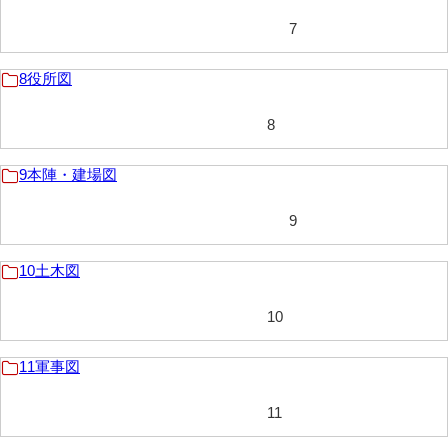
7
52給禄
53女儀日記
8役所図
54目次
8
55旧記
9本陣・建場図
56継立原書
57御什書
9
58絵図
10土木図
1世界全図
10
2東洋諸国図
11軍事図
3日本全図
4日本地域図
11
5沿革図