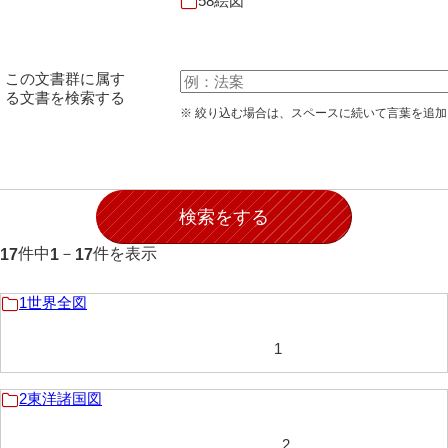
58絵図
28防寇
29風説
この文書群に属す
30地誌
る文書を検索する
※ 絞り込む場合は、スペースに続いて言葉を追
31小々控
32部寄
33山林
34産業
件中
－
件を表示
17
1
17
35賞罰
1世界全図
36賞典
1
37奉書
38御意控
2東洋諸国図
39諸伺
2