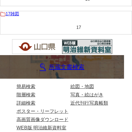
17雑図
拓本類
17雑図
59忠正公一代編年史
17
60高杉丹治編輯日記
61学習院一件記録
62官武周旋始末
所蔵文書検索
63馬関戦争一件
64京師変動一件
簡易検索
絵図・地図
65接幕一件
階層検索
写真・絵はがき
詳細検索
近代刊行写真帳類
66四境戦争一件
ポスター・リーフレット
67戊辰戦争一件
高画質画像ダウンロード
68諸隊一件
WEB版 明治維新資料室