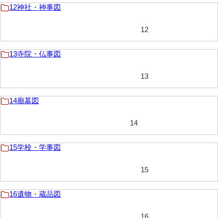
12神社・神事図
6儀式・典礼図
12
7殿舎・邸宅図
13寺院・仏事図
8役所図
9本陣・建場図
13
10土木図
14廟墓図
11軍事図
14
12神社・神事図
15学校・学事図
13寺院・仏事図
14廟墓図
15
15学校・学事図
16遺物・蔵品図
16遺物・蔵品図
16