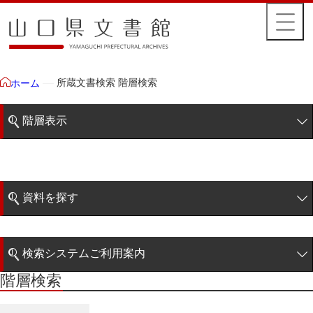
所蔵文書検索 階層検索
ホーム
階層表示
山口県文書館所蔵文書
藩政文書
資料を探す
毛利家文庫
簡易検索
1雲上
検索システムご利用案内
2柳営
階層検索
階層検索
検索システムの利用について
3公統
詳細検索
4忠正公