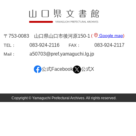
69年度別史料
70年度別書翰
71藩臣日記
(
Google map
)
〒753-0083 山口県山口市後河原150-1
72他藩人日記
083-924-2116
083-924-2117
TEL：
FAX：
73藩臣履歴
a50703@pref.yamaguchi.lg.jp
Mail：
74他藩人履歴
公式Facebook
公式X
75維新記事雑録
76速記類
77維新史料
Copyright © Yamaguchi Prefectural Archives. All rights reserved.
78殉難録稿
79太政官日誌
80詩歌文章類