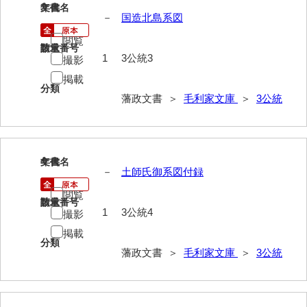
3
文書名
年代
－
国造北島系図
52給禄
閲覧
53女儀日記
請求番号
数量
1
3公統3
撮影
54目次
掲載
分類
藩政文書 ＞
毛利家文庫
＞
3公統
55旧記
56継立原書
57御什書
4
文書名
年代
－
土師氏御系図付録
58絵図
閲覧
請求番号
数量
拓本類
1
3公統4
撮影
59忠正公一代編年史
掲載
分類
藩政文書 ＞
毛利家文庫
＞
3公統
60高杉丹治編輯日記
61学習院一件記録
62官武周旋始末