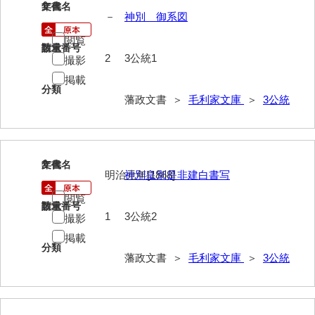
1
文書名
年代
40法令
－
神別 御系図
閲覧
41公儀事
請求番号
数量
2
3公統1
撮影
42御勤事
掲載
分類
43美目
藩政文書 ＞
毛利家文庫
＞
3公統
44三賀
45規式
2
文書名
年代
明治元年[1868]
神別皇別是非建白書写
46吉凶
閲覧
47参勤
請求番号
数量
1
3公統2
撮影
48下向
掲載
分類
49状控類
藩政文書 ＞
毛利家文庫
＞
3公統
50御普請
51罪科