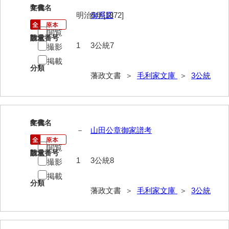
74他藩人履歴
7
文書名
年代
明治5年[1872]
御系図
75維新記事雑録
閲覧
請求番号
数量
76速記類
1
3公統7
撮影
掲載
77維新史料
分類
藩政文書 ＞
毛利家文庫
＞
3公統
78殉難録稿
79太政官日誌
80詩歌文章類
8
文書名
年代
－
山田公章御家譜考
81写真史料
閲覧
請求番号
数量
*1朝廷
1
3公統8
撮影
掲載
*2幕府
分類
藩政文書 ＞
毛利家文庫
＞
3公統
*3他家
*4毛利家