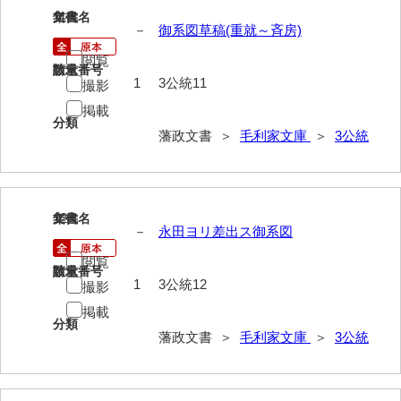
11
文書名
年代
徳山毛利家文庫
－
御系図草稿(重就～斉房)
県庁伝来旧藩記録
閲覧
請求番号
数量
1
3公統11
撮影
山口小郡宰判記録
掲載
分類
両公伝史料
藩政文書 ＞
毛利家文庫
＞
3公統
三卿伝史料
特定歴史公文書
12
文書名
年代
行政資料
－
永田ヨリ差出ス御系図
諸家文書
閲覧
請求番号
数量
1
3公統12
撮影
特設文庫
掲載
分類
藩政文書 ＞
毛利家文庫
＞
3公統