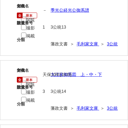
13
文書名
年代
－
季光公経光公御系譜
閲覧
請求番号
数量
1
3公統13
撮影
掲載
分類
藩政文書 ＞
毛利家文庫
＞
3公統
14
文書名
年代
天保10年[1839]
大江家御系図 上・中・下
閲覧
請求番号
数量
3
3公統14
撮影
掲載
分類
藩政文書 ＞
毛利家文庫
＞
3公統