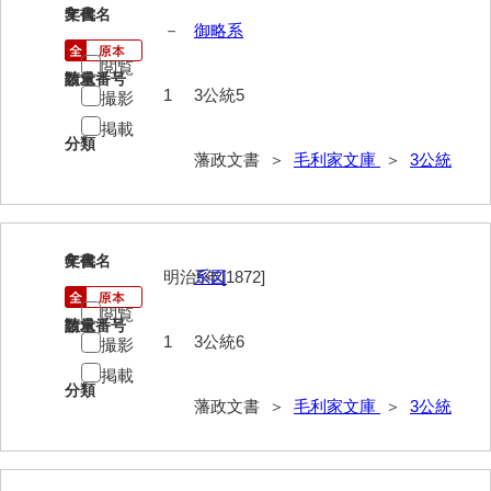
5
文書名
年代
－
御略系
63馬関戦争一件
閲覧
請求番号
数量
64京師変動一件
1
3公統5
撮影
65接幕一件
掲載
分類
藩政文書 ＞
毛利家文庫
＞
3公統
66四境戦争一件
67戊辰戦争一件
68諸隊一件
6
文書名
年代
明治5年[1872]
系図
69年度別史料
閲覧
請求番号
数量
70年度別書翰
1
3公統6
撮影
掲載
71藩臣日記
分類
藩政文書 ＞
毛利家文庫
＞
3公統
72他藩人日記
73藩臣履歴