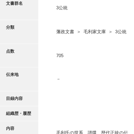
更新履歴
文書群名
3公統
5忠愛公
絵図・地図
6巡見
分類
藩政文書 ＞ 毛利家文庫 ＞ 3公統
7格式
写真・絵はがき
8館邸
点数
近代刊行写真帳類
705
9諸省
10諸役
ポスター・リーフレット
伝来地
－
11政理
高画質画像ダウンロード
12社寺
目録内容
13祭祀
14軍記
組織歴・履歴
15文武
内容
毛利氏の世系、譜牒、歴代正統の伝