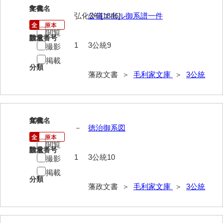
*5家臣
9
文書名
年代
弘化3年[1846]
公儀エ出ル御系譜一件
*6末家
閲覧
請求番号
数量
1
3公統9
*7外国
撮影
掲載
*8法制
分類
藩政文書 ＞
毛利家文庫
＞
3公統
*9財政
*10産業
10
文書名
年代
*11軍事
－
徳治御系図
*12宗教
閲覧
請求番号
数量
1
3公統10
撮影
*13褒賞
掲載
*14目録
分類
藩政文書 ＞
毛利家文庫
＞
3公統
*15用度
遠用物