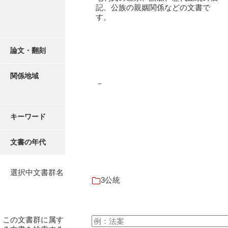
16叢書
記、公族の親姻関係などの文書で
す。
17年表
18日帳
論文・翻刻
19日記
関係地域
20部屋事
－
21巨室
キーワード
22諸臣
23譜録
文書の年代
24末家
選択中文書群名
25吉川事
3公統
26小早川事
27諸家
この文書群に属す