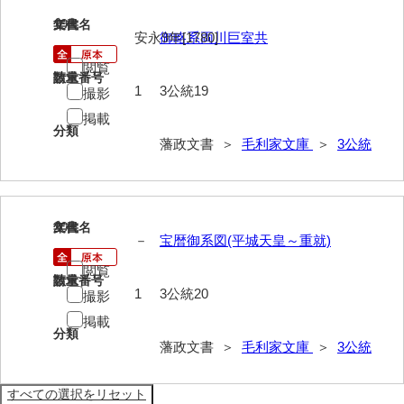
19
文書名
年代
安永9年[1780]
御略系両川巨室共
閲覧
請求番号
数量
1
3公統19
撮影
掲載
分類
藩政文書 ＞
毛利家文庫
＞
3公統
20
文書名
年代
－
宝暦御系図(平城天皇～重就)
閲覧
請求番号
数量
1
3公統20
撮影
掲載
分類
藩政文書 ＞
毛利家文庫
＞
3公統