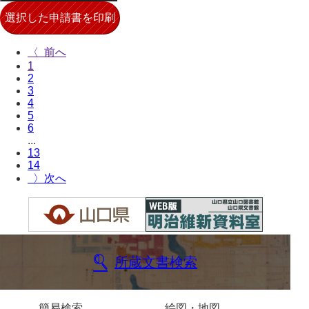
〈
1
2
3
4
5
6
...
13
14
〉
所蔵文書検索
簡易検索
絵図・地図