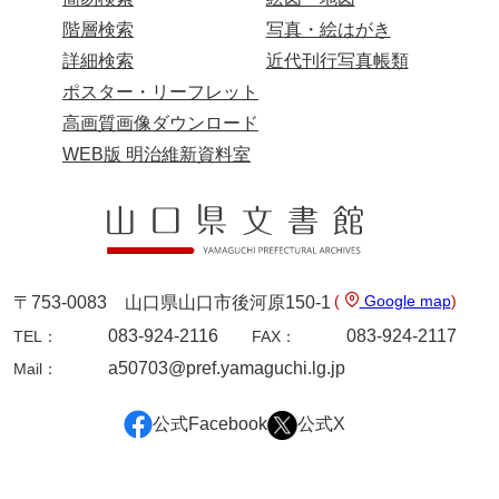
階層検索
写真・絵はがき
詳細検索
近代刊行写真帳類
ポスター・リーフレット
高画質画像ダウンロード
WEB版 明治維新資料室
(
Google map
)
〒753-0083 山口県山口市後河原150-1
083-924-2116
083-924-2117
TEL：
FAX：
a50703@pref.yamaguchi.lg.jp
Mail：
公式Facebook
公式X