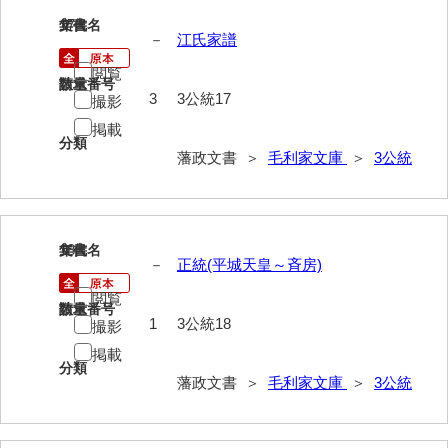
17
文書名
年代
－
江氏家譜
閲覧
請求番号
数量
3
3公統17
撮影
掲載
分類
藩政文書 ＞
毛利家文庫
＞
3公統
18
文書名
年代
－
正統(平城天皇～斉房)
閲覧
請求番号
数量
1
3公統18
撮影
掲載
分類
藩政文書 ＞
毛利家文庫
＞
3公統