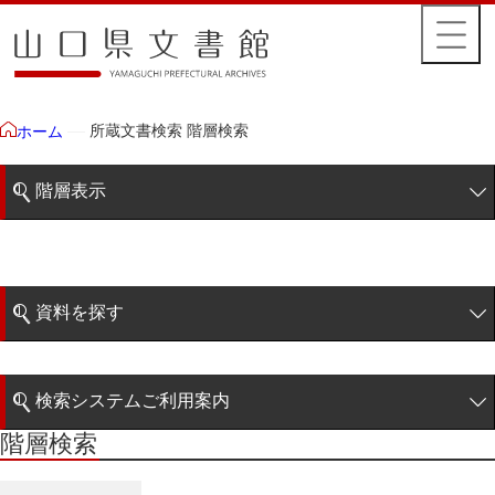
所蔵文書検索 階層検索
ホーム
階層表示
山口県文書館所蔵文書
藩政文書
資料を探す
毛利家文庫
簡易検索
1雲上
検索システムご利用案内
2柳営
階層検索
階層検索
検索システムの利用について
3公統
詳細検索
4忠正公