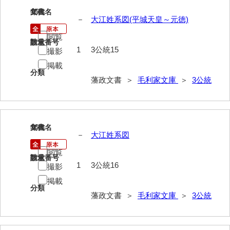
15
文書名
年代
－
大江姓系図(平城天皇～元徳)
閲覧
請求番号
数量
1
3公統15
撮影
掲載
分類
藩政文書 ＞
毛利家文庫
＞
3公統
16
文書名
年代
－
大江姓系図
閲覧
請求番号
数量
1
3公統16
撮影
掲載
分類
藩政文書 ＞
毛利家文庫
＞
3公統