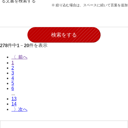
る文書を検索する
28防寇
※ 絞り込む場合は、スペースに続いて言葉を追
29風説
30地誌
31小々控
件中
－
件を表示
278
1
20
32部寄
〈
33山林
1
2
34産業
3
4
35賞罰
5
6
36賞典
...
13
37奉書
14
〉
38御意控
39諸伺