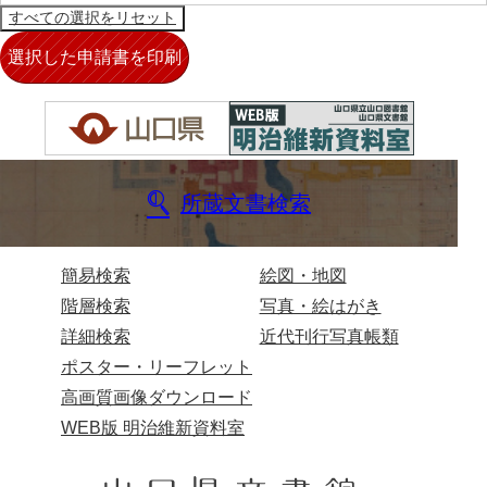
*5家臣
*6末家
*7外国
*8法制
*9財政
所蔵文書検索
*10産業
*11軍事
簡易検索
絵図・地図
階層検索
写真・絵はがき
*12宗教
詳細検索
近代刊行写真帳類
*13褒賞
ポスター・リーフレット
*14目録
高画質画像ダウンロード
WEB版 明治維新資料室
*15用度
遠用物