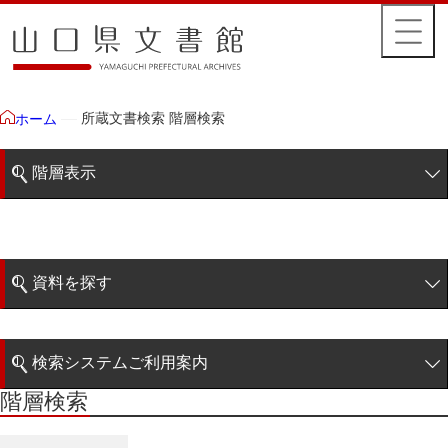
所蔵文書検索 階層検索
ホーム
階層表示
山口県文書館所蔵文書
藩政文書
資料を探す
毛利家文庫
簡易検索
1雲上
検索システムご利用案内
2柳営
階層検索
階層検索
検索システムの利用について
3公統
詳細検索
4忠正公