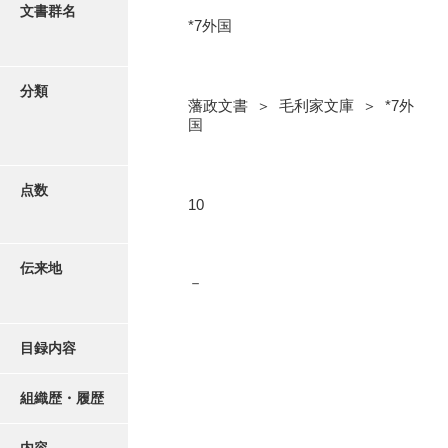
更新履歴
文書群名
*7外国
5忠愛公
絵図・地図
6巡見
分類
藩政文書 ＞ 毛利家文庫 ＞ *7外
7格式
写真・絵はがき
国
8館邸
近代刊行写真帳類
9諸省
点数
10
10諸役
ポスター・リーフレット
11政理
伝来地
－
高画質画像ダウンロード
12社寺
13祭祀
目録内容
14軍記
組織歴・履歴
15文武