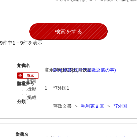
28防寇
29風説
30地誌
31小々控
件中
－
件を表示
9
1
9
32部寄
33山林
1
文書名
年代
寛永2年[1625]11月26日
陳元贇書状(拝領屋敷返還の事)
34産業
閲覧
請求番号
数量
35賞罰
1
*7外国1
撮影
掲載
36賞典
分類
藩政文書 ＞
毛利家文庫
＞
*7外国
37奉書
38御意控
39諸伺
2
文書名
年代