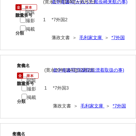
(寛永17年[1640]ヵ)6月3日
老中奉書写(かれうた船長崎来航の事)
40法令
閲覧
請求番号
数量
41公儀事
1
*7外国2
撮影
掲載
42御勤事
分類
藩政文書 ＞
毛利家文庫
＞
*7外国
43美目
44三賀
45規式
3
文書名
年代
(寛永20年[1643])12月2日
老中奉書写(阿蘭陀船漂着取扱の事)
46吉凶
閲覧
請求番号
数量
47参勤
1
*7外国3
撮影
掲載
48下向
分類
藩政文書 ＞
毛利家文庫
＞
*7外国
49状控類
50御普請
51罪科
4
文書名
年代