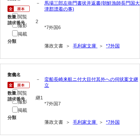
－
馬場三郎左衛門書状并返書(朝鮮漁師長門国大
津郡漂着の事)
63馬関戦争一件
閲覧
数量
2
請求番号
64京師変動一件
撮影
*7外国6
掲載
65接幕一件
分類
藩政文書 ＞
毛利家文庫
＞
*7外国
66四境戦争一件
67戊辰戦争一件
68諸隊一件
7
文書名
年代
－
蛮船長崎来航ニ付大目付其外への伺状案文継
69年度別史料
立
閲覧
数量
70年度別書翰
継1
請求番号
撮影
*7外国7
71藩臣日記
掲載
分類
72他藩人日記
藩政文書 ＞
毛利家文庫
＞
*7外国
73藩臣履歴