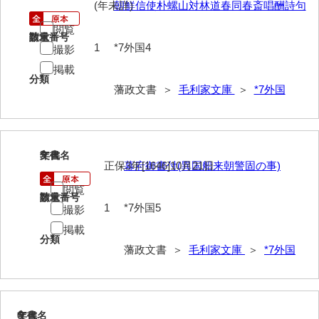
(年未詳)
朝鮮信使朴螺山対林道春同春斎唱酬詩句
52給禄
閲覧
請求番号
数量
1
*7外国4
53女儀日記
撮影
掲載
54目次
分類
藩政文書 ＞
毛利家文庫
＞
*7外国
55旧記
56継立原書
5
文書名
年代
57御什書
正保3年[1646]10月21日
幕府御書付(異国船来朝警固の事)
58絵図
閲覧
請求番号
数量
1
*7外国5
撮影
拓本類
掲載
59忠正公一代編年史
分類
藩政文書 ＞
毛利家文庫
＞
*7外国
60高杉丹治編輯日記
61学習院一件記録
6
文書名
年代
62官武周旋始末