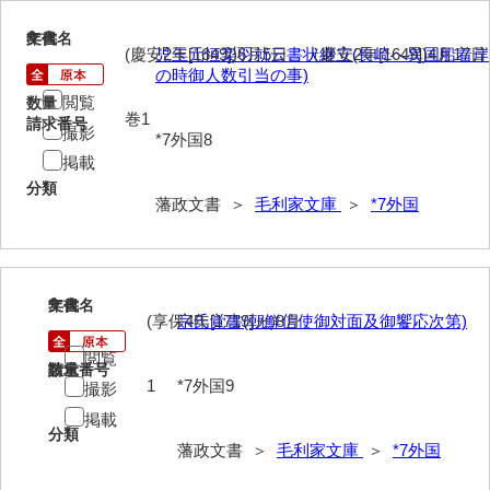
74他藩人履歴
8
文書名
年代
75維新記事雑録
(慶安2年[1649])6月5日、（慶安2年[1649])4月17日
児玉元恒梨羽就云書状継立(長崎へ異国船着岸
の時御人数引当の事)
76速記類
閲覧
数量
巻1
請求番号
撮影
77維新史料
*7外国8
掲載
78殉難録稿
分類
藩政文書 ＞
毛利家文庫
＞
*7外国
79太政官日誌
80詩歌文章類
81写真史料
9
文書名
年代
(享保4年[1719]ヵ)8月
宗氏覚書(朝鮮信使御対面及御饗応次第)
*1朝廷
閲覧
請求番号
数量
*2幕府
1
*7外国9
撮影
掲載
*3他家
分類
藩政文書 ＞
毛利家文庫
＞
*7外国
*4毛利家