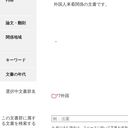
内容
16叢書
外国人来着関係の文書です。
17年表
論文・翻刻
18日帳
19日記
関係地域
－
20部屋事
21巨室
キーワード
22諸臣
文書の年代
23譜録
24末家
選択中文書群名
*7外国
25吉川事
26小早川事
この文書群に属す
27諸家
る文書を検索する
※ 絞り込む場合は、スペースに続いて言葉を追