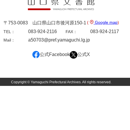
徳山毛利家文庫
県庁伝来旧藩記録
(
Google map
)
〒753-0083 山口県山口市後河原150-1
山口小郡宰判記録
083-924-2116
083-924-2117
TEL：
FAX：
a50703@pref.yamaguchi.lg.jp
両公伝史料
Mail：
三卿伝史料
公式Facebook
公式X
特定歴史公文書
行政資料
Copyright © Yamaguchi Prefectural Archives. All rights reserved.
諸家文書
特設文庫