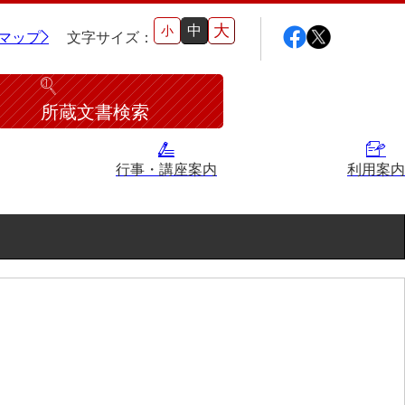
大
中
小
マップ
文字サイズ：
所蔵文書検索
行事・講座案内
利用案内