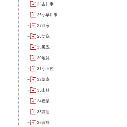
25吉川事
26小早川事
27諸家
28防寇
29風説
30地誌
31小々控
32部寄
33山林
34産業
35賞罰
36賞典