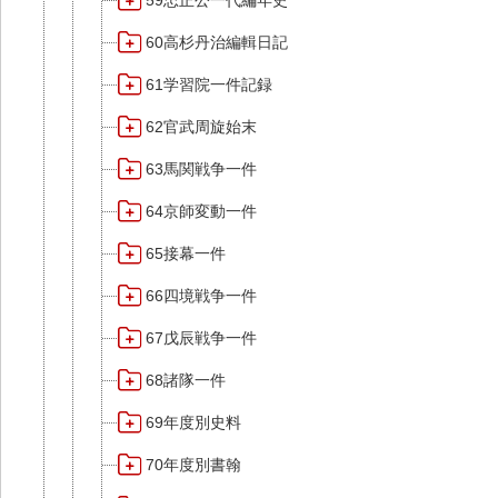
59忠正公一代編年史
60高杉丹治編輯日記
61学習院一件記録
62官武周旋始末
63馬関戦争一件
64京師変動一件
65接幕一件
66四境戦争一件
67戊辰戦争一件
68諸隊一件
69年度別史料
70年度別書翰