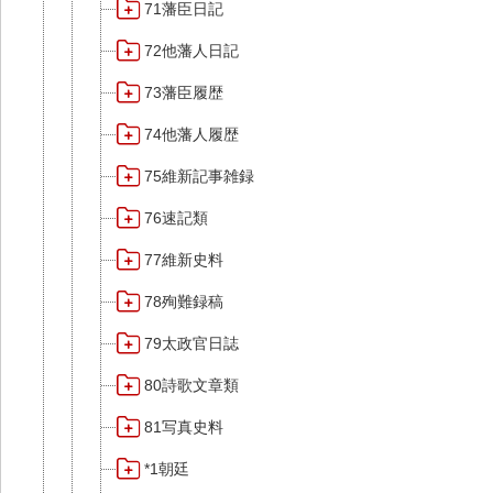
71藩臣日記
72他藩人日記
73藩臣履歴
74他藩人履歴
75維新記事雑録
76速記類
77維新史料
78殉難録稿
79太政官日誌
80詩歌文章類
81写真史料
*1朝廷