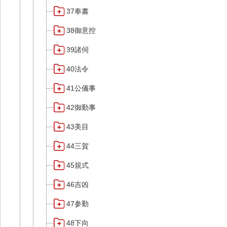
37奉書
38御意控
39諸伺
40法令
41公儀事
42御勤事
43美目
44三賀
45規式
46吉凶
47参勤
48下向