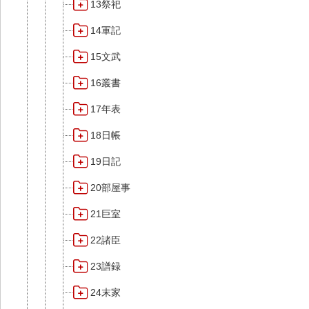
13祭祀
14軍記
15文武
16叢書
17年表
18日帳
19日記
20部屋事
21巨室
22諸臣
23譜録
24末家