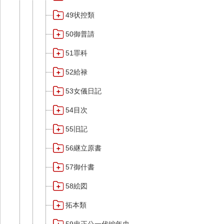
49状控類
50御普請
51罪科
52給禄
53女儀日記
54目次
55旧記
56継立原書
57御什書
58絵図
拓本類