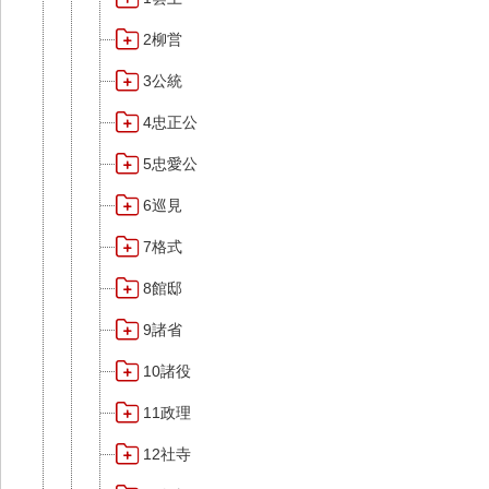
2柳営
3公統
4忠正公
5忠愛公
6巡見
7格式
8館邸
9諸省
10諸役
11政理
12社寺