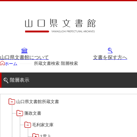
山口県文書館について
文書を探す方へ
所蔵文書検索 階層検索
ホーム
階層表示
山口県文書館所蔵文書
藩政文書
毛利家文庫
1雲上