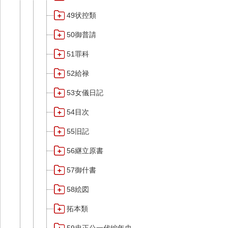
49状控類
50御普請
51罪科
52給禄
53女儀日記
54目次
55旧記
56継立原書
57御什書
58絵図
拓本類