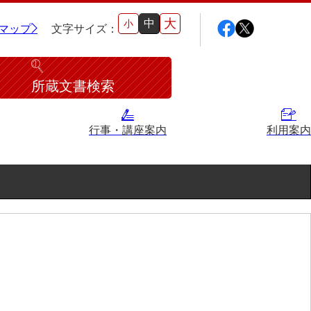
大
中
小
マップ
文字サイズ：
所蔵文書検索
行事・講座案内
利用案内