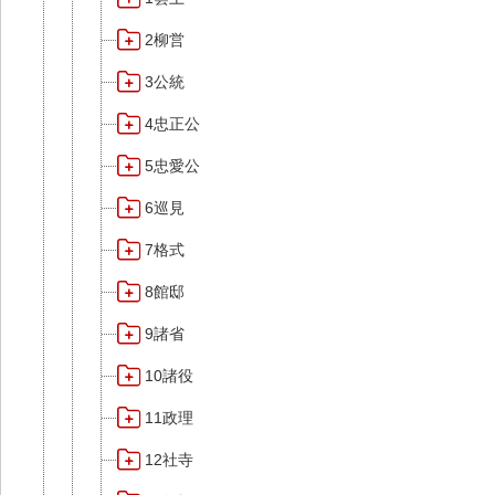
2柳営
3公統
4忠正公
5忠愛公
6巡見
7格式
8館邸
9諸省
10諸役
11政理
12社寺