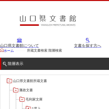
山口県文書館について
文書を探す方へ
所蔵文書検索 階層検索
ホーム
階層表示
山口県文書館所蔵文書
藩政文書
毛利家文庫
1雲上