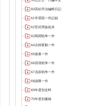
59忠正公一代編年史
60高杉丹治編輯日記
61学習院一件記録
62官武周旋始末
63馬関戦争一件
64京師変動一件
65接幕一件
66四境戦争一件
67戊辰戦争一件
68諸隊一件
69年度別史料
70年度別書翰