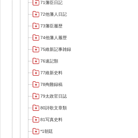
71藩臣日記
72他藩人日記
73藩臣履歴
74他藩人履歴
75維新記事雑録
76速記類
77維新史料
78殉難録稿
79太政官日誌
80詩歌文章類
81写真史料
*1朝廷