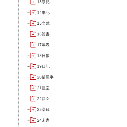
13祭祀
14軍記
15文武
16叢書
17年表
18日帳
19日記
20部屋事
21巨室
22諸臣
23譜録
24末家