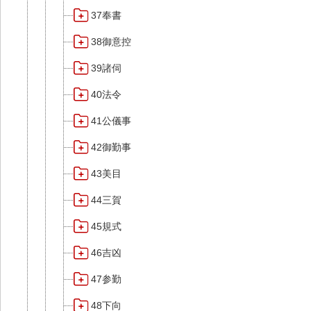
37奉書
38御意控
39諸伺
40法令
41公儀事
42御勤事
43美目
44三賀
45規式
46吉凶
47参勤
48下向