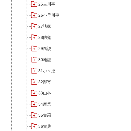
25吉川事
26小早川事
27諸家
28防寇
29風説
30地誌
31小々控
32部寄
33山林
34産業
35賞罰
36賞典