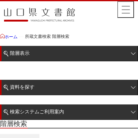
所蔵文書検索 階層検索
ホーム
階層表示
山口県文書館所蔵文書
藩政文書
資料を探す
毛利家文庫
簡易検索
徳山毛利家文庫
検索システムご利用案内
県庁伝来旧藩記録
階層検索
階層検索
検索システムの利用について
県庁伝来旧藩記録
詳細検索
宰判本控