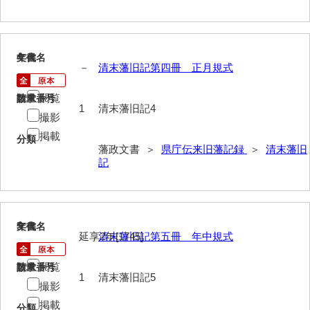
4
文書名
年代
－
清末藩旧記第四冊 正月規式
閲覧
請求番号
数量
1
清末藩旧記4
撮影
掲載
分類
藩政文書 ＞
県庁伝来旧藩記録
＞
清末藩旧
記
5
文書名
年代
延享2年[1745]
清末藩旧記第五冊 年中規式
閲覧
請求番号
数量
1
清末藩旧記5
撮影
掲載
分類