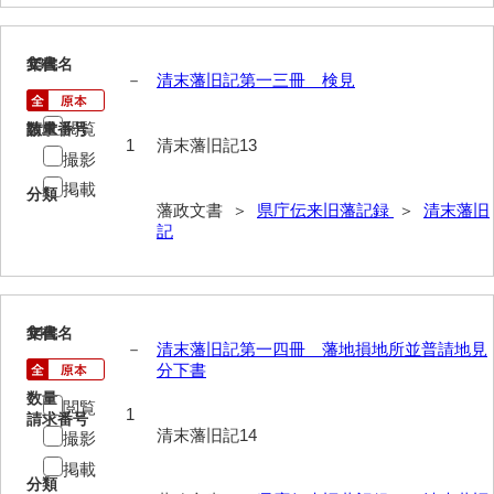
13
文書名
年代
－
清末藩旧記第一三冊 検見
閲覧
請求番号
数量
1
清末藩旧記13
撮影
掲載
分類
藩政文書 ＞
県庁伝来旧藩記録
＞
清末藩旧
記
14
文書名
年代
－
清末藩旧記第一四冊 藩地損地所並普請地見
分下書
数量
閲覧
1
請求番号
清末藩旧記14
撮影
掲載
分類