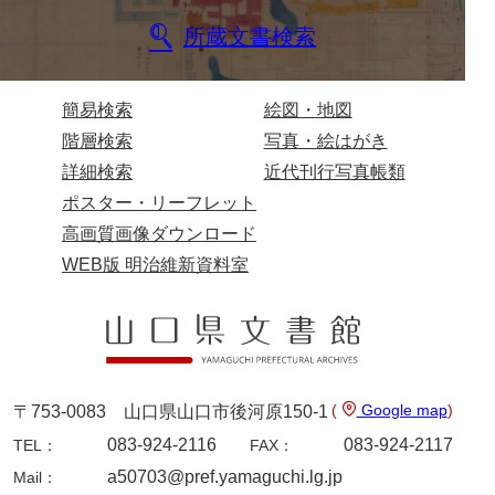
所蔵文書検索
簡易検索
絵図・地図
階層検索
写真・絵はがき
詳細検索
近代刊行写真帳類
ポスター・リーフレット
高画質画像ダウンロード
WEB版 明治維新資料室
(
Google map
)
〒753-0083 山口県山口市後河原150-1
083-924-2116
083-924-2117
TEL：
FAX：
a50703@pref.yamaguchi.lg.jp
Mail：