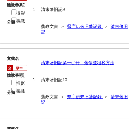
閲覧
請求番号
数量
1
清末藩旧記9
撮影
掲載
分類
藩政文書 ＞
県庁伝来旧藩記録
＞
清末藩旧
記
10
文書名
年代
－
清末藩旧記第一〇冊 藩債並租税方法
閲覧
請求番号
数量
1
清末藩旧記10
撮影
掲載
分類
藩政文書 ＞
県庁伝来旧藩記録
＞
清末藩旧
記
11
文書名
年代