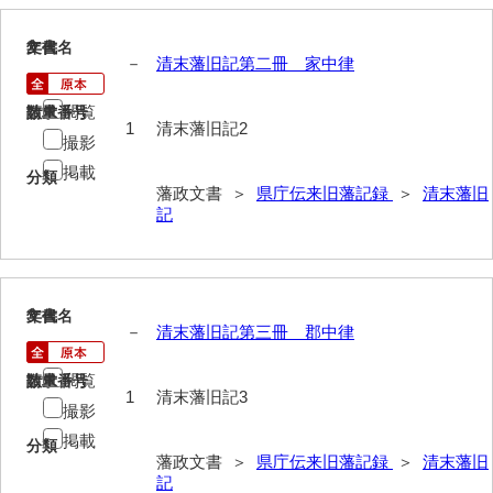
2
文書名
年代
－
清末藩旧記第二冊 家中律
閲覧
請求番号
数量
1
清末藩旧記2
撮影
掲載
分類
藩政文書 ＞
県庁伝来旧藩記録
＞
清末藩旧
記
3
文書名
年代
－
清末藩旧記第三冊 郡中律
閲覧
請求番号
数量
1
清末藩旧記3
撮影
掲載
分類
藩政文書 ＞
県庁伝来旧藩記録
＞
清末藩旧
記