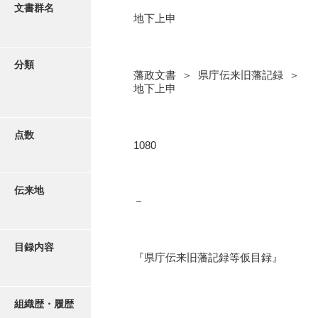
更新履歴
文書群名
地下上申
閥閲録
絵図・地図
閥閲録差出原本
分類
藩政文書 ＞ 県庁伝来旧藩記録 ＞
寛文期差出証文
写真・絵はがき
地下上申
寺社証文
近代刊行写真帳類
譜録
点数
1080
防長古器考
ポスター・リーフレット
防長国郡志
伝来地
－
高画質画像ダウンロード
郡中大略
岩国旧記
目録内容
『県庁伝来旧藩記録等仮目録』
豊浦藩旧記
清末藩旧記
組織歴・履歴