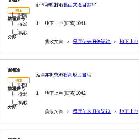
1041
文書名
年代
延享4年[1747]
福江村石高由来境目書写
閲覧
請求番号
数量
1
地下上申(旧藩)1041
撮影
掲載
分類
藩政文書 ＞
県庁伝来旧藩記録
＞
地下上申
1042
文書名
年代
延享4年[1747]
赤田代村石高境目書写
閲覧
請求番号
数量
1
地下上申(旧藩)1042
撮影
掲載
分類
藩政文書 ＞
県庁伝来旧藩記録
＞
地下上申