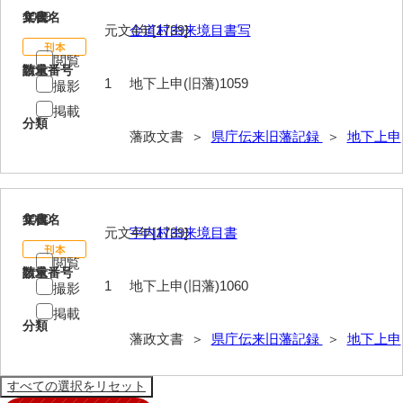
1059
文書名
年代
元文4年[1739]
金道村由来境目書写
閲覧
請求番号
数量
1
地下上申(旧藩)1059
撮影
掲載
分類
藩政文書 ＞
県庁伝来旧藩記録
＞
地下上申
1060
文書名
年代
元文4年[1739]
宇内村由来境目書
閲覧
請求番号
数量
1
地下上申(旧藩)1060
撮影
掲載
分類
藩政文書 ＞
県庁伝来旧藩記録
＞
地下上申