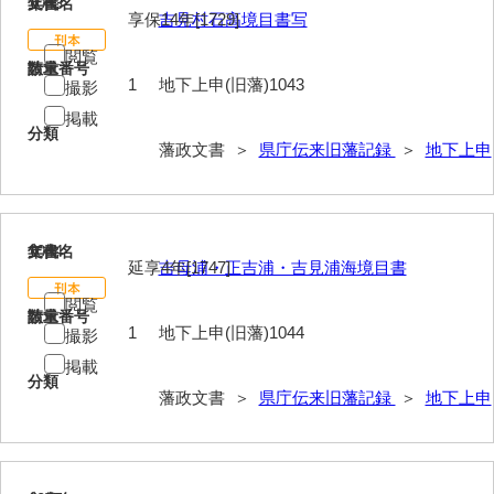
1043
文書名
年代
享保14年[1729]
吉見村石高境目書写
閲覧
請求番号
数量
1
地下上申(旧藩)1043
撮影
掲載
分類
藩政文書 ＞
県庁伝来旧藩記録
＞
地下上申
1044
文書名
年代
延享4年[1747]
吉母浦・正吉浦・吉見浦海境目書
閲覧
請求番号
数量
1
地下上申(旧藩)1044
撮影
掲載
分類
藩政文書 ＞
県庁伝来旧藩記録
＞
地下上申