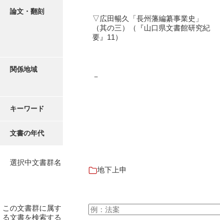
論文・翻刻
▽広田暢久「長州藩編纂事業史」
（其の三）（『山口県文書館研究紀
要』11）
関係地域
－
キーワード
文書の年代
選択中文書群名
地下上申
この文書群に属す
る文書を検索する