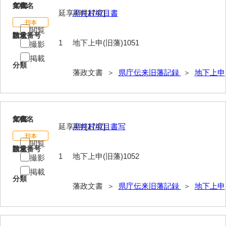
1051
文書名
年代
延享4年[1747]
黒井村境目書
閲覧
請求番号
数量
1
地下上申(旧藩)1051
撮影
掲載
分類
藩政文書 ＞
県庁伝来旧藩記録
＞
地下上申
1052
文書名
年代
延享4年[1747]
黒井村境目書写
閲覧
請求番号
数量
1
地下上申(旧藩)1052
撮影
掲載
分類
藩政文書 ＞
県庁伝来旧藩記録
＞
地下上申