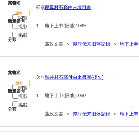
1049
文書名
年代
延享4年[1747]
厚母村石高由来境目書
閲覧
請求番号
数量
1
地下上申(旧藩)1049
撮影
掲載
分類
藩政文書 ＞
県庁伝来旧藩記録
＞
地下上申
1050
文書名
年代
欠年
黒井村石高付由来書写(後欠)
閲覧
請求番号
数量
1
地下上申(旧藩)1050
撮影
掲載
分類
藩政文書 ＞
県庁伝来旧藩記録
＞
地下上申