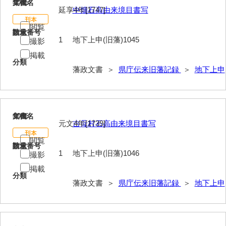
1045
文書名
年代
延享4年[1747]
中畑石高由来境目書写
閲覧
請求番号
数量
1
地下上申(旧藩)1045
撮影
掲載
分類
藩政文書 ＞
県庁伝来旧藩記録
＞
地下上申
1046
文書名
年代
元文4年[1739]
吉母村石高由来境目書写
閲覧
請求番号
数量
1
地下上申(旧藩)1046
撮影
掲載
分類
藩政文書 ＞
県庁伝来旧藩記録
＞
地下上申