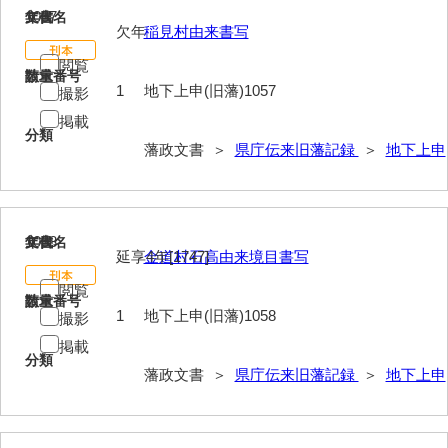
1057
文書名
年代
欠年
稲見村由来書写
閲覧
請求番号
数量
1
地下上申(旧藩)1057
撮影
掲載
分類
藩政文書 ＞
県庁伝来旧藩記録
＞
地下上申
1058
文書名
年代
延享4年[1747]
金道村石高由来境目書写
閲覧
請求番号
数量
1
地下上申(旧藩)1058
撮影
掲載
分類
藩政文書 ＞
県庁伝来旧藩記録
＞
地下上申