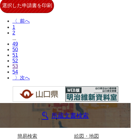
〈
1
2
...
49
50
51
52
53
54
〉
所蔵文書検索
簡易検索
絵図・地図