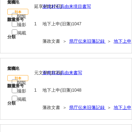
1047
文書名
年代
延享4年[1747]
室津村石高由来境目書写
閲覧
請求番号
数量
1
地下上申(旧藩)1047
撮影
掲載
分類
藩政文書 ＞
県庁伝来旧藩記録
＞
地下上申
1048
文書名
年代
元文4年[1739]
蓋井島石高由来書写
閲覧
請求番号
数量
1
地下上申(旧藩)1048
撮影
掲載
分類
藩政文書 ＞
県庁伝来旧藩記録
＞
地下上申