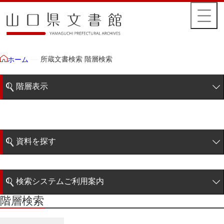
所蔵文書検索 階層検索
ホーム
階層表示
山口県文書館所蔵文書
藩政文書
資料を探す
毛利家文庫
簡易検索
徳山毛利家文庫
検索システムご利用案内
県庁伝来旧藩記録
階層検索
階層検索
検索システムの利用について
県庁伝来旧藩記録
詳細検索
宰判本控