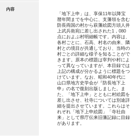
地下上申
内容
地下上申絵図
「地下上申」は、享保11年以降宝
暦年間までを中心に、支藩領を含む
風土注進案
防長両国の村から萩藩絵図方頭人井
上武兵衛宛に差し出された1，080
寺社由来
点におよぶ村明細帳です。内容は、
各村ごとに、石高、村名の由来、隣
袋入絵図
村との境目が共通しており、当時の
村ごとの詳細な様子を知ることがで
山口小郡宰判記録
きます。原本の標題は宰判や村によ
って異なっていますが、本目録では
両公伝史料
上記の構成が分かるように標題をつ
けています。なお、昭和40年代に
三卿伝史料
山口県地方史学会が『防長地下上
申』の名で復刻出版しました。ま
特定歴史公文書
た、「地下上申」とともに村絵図を
差し出させ、社寺については別途詳
行政資料
細を提出させています。これらはそ
れぞれ「地下上申絵図」「寺社由
諸家文書
来」として県庁伝来旧藩記録に目録
があります。
特設文庫