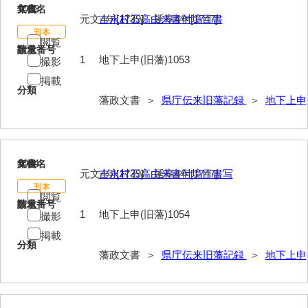
1053
文書名
年代
元文4年[1739]、延享4年[1747]
吉永村石高由来書付境目書
閲覧
請求番号
数量
1
地下上申(旧藩)1053
撮影
掲載
分類
藩政文書 ＞
県庁伝来旧藩記録
＞
地下上申
1054
文書名
年代
元文4年[1739]、延享4年[1747]
吉永村石高由来書付境目書写
閲覧
請求番号
数量
1
地下上申(旧藩)1054
撮影
掲載
分類
藩政文書 ＞
県庁伝来旧藩記録
＞
地下上申