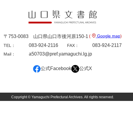
9ページ
(
Google map
)
〒753-0083 山口県山口市後河原150-1
083-924-2116
083-924-2117
TEL：
FAX：
a50703@pref.yamaguchi.lg.jp
Mail：
公式Facebook
公式X
10ページ
Copyright © Yamaguchi Prefectural Archives. All rights reserved.
11ページ