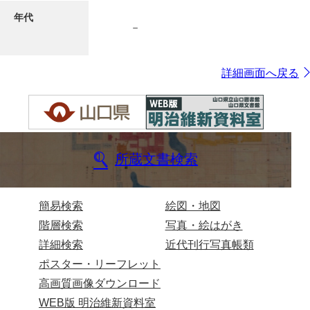
年代
－
7ページ
詳細画面へ戻る
所蔵文書検索
8ページ
簡易検索
絵図・地図
階層検索
写真・絵はがき
詳細検索
近代刊行写真帳類
ポスター・リーフレット
高画質画像ダウンロード
WEB版 明治維新資料室