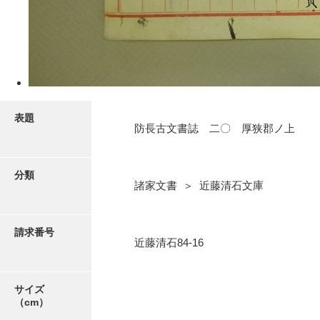
5ページ
表題
防長古文書誌 二〇 厚狭郡ノ上
分類
諸家文書 ＞ 近藤清石文庫
6ページ
請求番号
近藤清石84-16
サイズ
（cm）