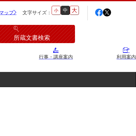
大
中
小
マップ
文字サイズ：
所蔵文書検索
行事・講座案内
利用案内