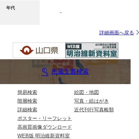
年代
－
7ページ
詳細画面へ戻る
所蔵文書検索
8ページ
簡易検索
絵図・地図
階層検索
写真・絵はがき
詳細検索
近代刊行写真帳類
ポスター・リーフレット
高画質画像ダウンロード
WEB版 明治維新資料室