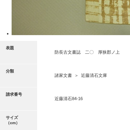
5ページ
表題
防長古文書誌 二〇 厚狭郡ノ上
分類
諸家文書 ＞ 近藤清石文庫
6ページ
請求番号
近藤清石84-16
サイズ
（cm）