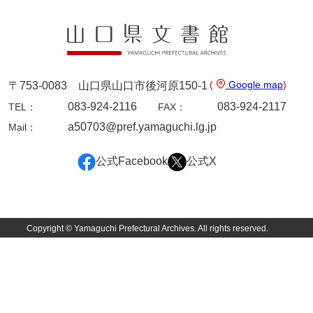
9ページ
(
Google map
)
〒753-0083 山口県山口市後河原150-1
083-924-2116
083-924-2117
TEL：
FAX：
a50703@pref.yamaguchi.lg.jp
Mail：
公式Facebook
公式X
10ページ
Copyright © Yamaguchi Prefectural Archives. All rights reserved.
11ページ