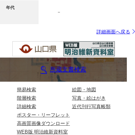
年代
－
7ページ
詳細画面へ戻る
所蔵文書検索
8ページ
簡易検索
絵図・地図
階層検索
写真・絵はがき
詳細検索
近代刊行写真帳類
ポスター・リーフレット
高画質画像ダウンロード
WEB版 明治維新資料室