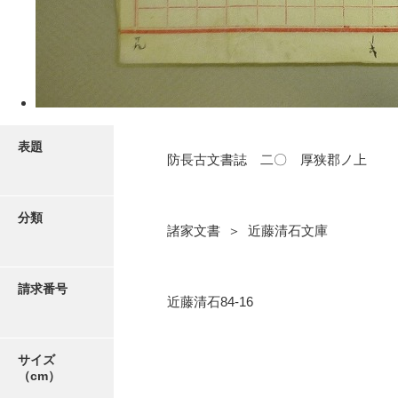
5ページ
表題
防長古文書誌 二〇 厚狭郡ノ上
分類
諸家文書 ＞ 近藤清石文庫
6ページ
請求番号
近藤清石84-16
サイズ
（cm）