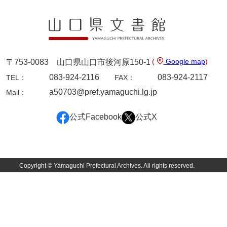
9ページ
(
Google map
)
〒753-0083 山口県山口市後河原150-1
083-924-2116
083-924-2117
TEL：
FAX：
a50703@pref.yamaguchi.lg.jp
Mail：
公式Facebook
公式X
10ページ
Copyright © Yamaguchi Prefectural Archives. All rights reserved.
11ページ