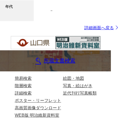
年代
－
7ページ
詳細画面へ戻る
所蔵文書検索
8ページ
簡易検索
絵図・地図
階層検索
写真・絵はがき
詳細検索
近代刊行写真帳類
ポスター・リーフレット
高画質画像ダウンロード
WEB版 明治維新資料室