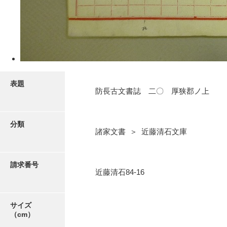
5ページ
表題
防長古文書誌 二〇 厚狭郡ノ上
分類
諸家文書 ＞ 近藤清石文庫
6ページ
請求番号
近藤清石84-16
サイズ
（cm）