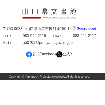
9ページ
(
Google map
)
〒753-0083 山口県山口市後河原150-1
083-924-2116
083-924-2117
TEL：
FAX：
a50703@pref.yamaguchi.lg.jp
Mail：
公式Facebook
公式X
10ページ
Copyright © Yamaguchi Prefectural Archives. All rights reserved.
11ページ