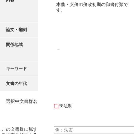
内容
16叢書
本藩・支藩の藩政初期の御書付類で
す。
17年表
18日帳
論文・翻刻
19日記
関係地域
20部屋事
－
21巨室
キーワード
22諸臣
23譜録
文書の年代
24末家
選択中文書群名
25吉川事
*8法制
26小早川事
27諸家
この文書群に属す