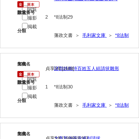
*5家臣
閲覧
請求番号
数量
*6末家
2
*8法制29
撮影
掲載
*7外国
分類
藩政文書 ＞
毛利家文庫
＞
*8法制
*8法制
*9財政
30
*10産業
文書名
年代
貞享5年[1688]
諸郡鉄炮持百姓五人組請状雛形
*11軍事
閲覧
請求番号
数量
1
*8法制30
撮影
*12宗教
掲載
*13褒賞
分類
藩政文書 ＞
毛利家文庫
＞
*8法制
*14目録
*15用度
31
文書名
年代
遠用物
貞享5年[1688]8月9日
大島郡内茶洗連判請状