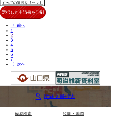
〈
1
2
3
4
5
6
7
〉
所蔵文書検索
簡易検索
絵図・地図