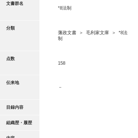
更新履歴
文書群名
*8法制
5忠愛公
絵図・地図
6巡見
分類
藩政文書 ＞ 毛利家文庫 ＞ *8法
7格式
写真・絵はがき
制
8館邸
近代刊行写真帳類
9諸省
点数
158
10諸役
ポスター・リーフレット
11政理
伝来地
－
高画質画像ダウンロード
12社寺
13祭祀
目録内容
14軍記
組織歴・履歴
15文武