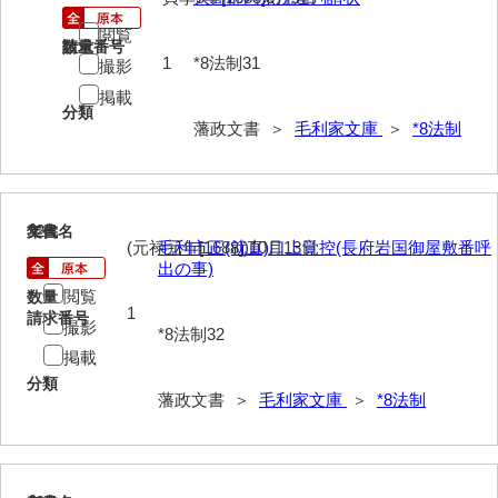
徳山毛利家文庫
閲覧
請求番号
数量
1
*8法制31
撮影
県庁伝来旧藩記録
掲載
山口小郡宰判記録
分類
藩政文書 ＞
毛利家文庫
＞
*8法制
両公伝史料
三卿伝史料
32
文書名
年代
特定歴史公文書
(元禄元年[1688])10月13日
毛利市正(就直)口上覚控(長府岩国御屋敷番呼
出の事)
行政資料
閲覧
数量
1
請求番号
諸家文書
撮影
*8法制32
掲載
特設文庫
分類
藩政文書 ＞
毛利家文庫
＞
*8法制