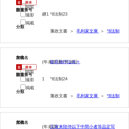
閲覧
52給禄
請求番号
数量
継1
*8法制23
撮影
53女儀日記
掲載
分類
54目次
藩政文書 ＞
毛利家文庫
＞
*8法制
55旧記
56継立原書
24
文書名
年代
(年未詳)辰7月16日
能見物作法条々
57御什書
閲覧
58絵図
請求番号
数量
1
*8法制24
撮影
拓本類
掲載
分類
藩政文書 ＞
毛利家文庫
＞
*8法制
59忠正公一代編年史
60高杉丹治編輯日記
61学習院一件記録
25
文書名
年代
(年未詳)
又家来陸侍以下中間小者等品定写
62官武周旋始末