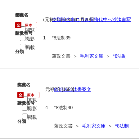
39
文書名
年代
(元禄2年[1689])11月20日
生類殺生事につき所務代中へ沙汰書写
閲覧
請求番号
数量
1
*8法制39
撮影
掲載
分類
藩政文書 ＞
毛利家文庫
＞
*8法制
40
文書名
年代
元禄2年[1689]
鉄炮改沙汰書案文
閲覧
請求番号
数量
4
*8法制40
撮影
掲載
分類
藩政文書 ＞
毛利家文庫
＞
*8法制