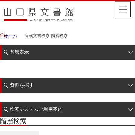
所蔵文書検索 階層検索
ホーム
階層表示
山口県文書館所蔵文書
藩政文書
資料を探す
毛利家文庫
簡易検索
1雲上
検索システムご利用案内
2柳営
階層検索
階層検索
検索システムの利用について
3公統
詳細検索
4忠正公