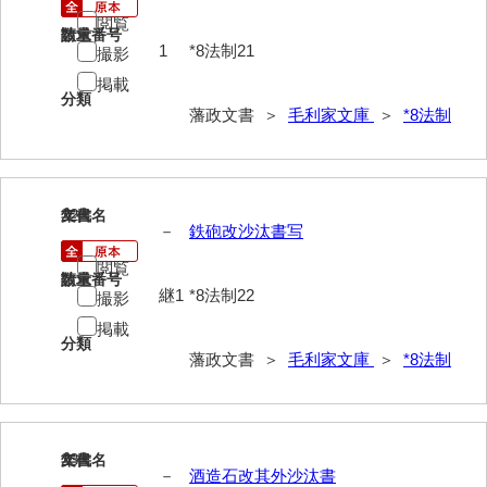
閲覧
40法令
請求番号
数量
1
*8法制21
撮影
41公儀事
掲載
分類
42御勤事
藩政文書 ＞
毛利家文庫
＞
*8法制
43美目
44三賀
22
文書名
年代
45規式
－
鉄砲改沙汰書写
閲覧
46吉凶
請求番号
数量
継1
*8法制22
撮影
47参勤
掲載
分類
48下向
藩政文書 ＞
毛利家文庫
＞
*8法制
49状控類
50御普請
23
文書名
年代
－
酒造石改其外沙汰書
51罪科