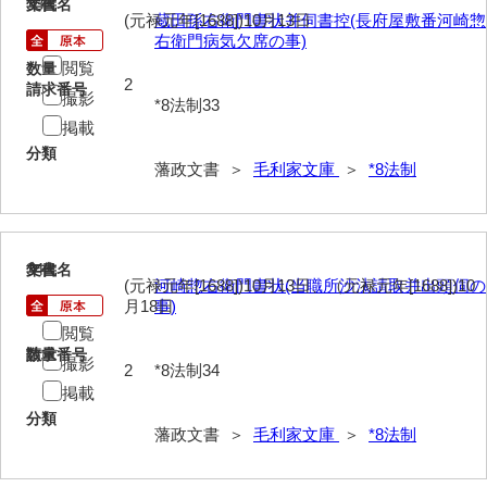
33
文書名
年代
(元禄元年[1688])10月13日
蔵田孫右衛門書状并伺書控(長府屋敷番河崎惣
右衛門病気欠席の事)
閲覧
数量
2
請求番号
撮影
*8法制33
掲載
分類
藩政文書 ＞
毛利家文庫
＞
*8法制
34
文書名
年代
(元禄元年[1688])10月13日、（元禄元年[1688])10
河崎惣右衛門書状(当職所沙汰請取并出頭伺の
月18日
事)
閲覧
請求番号
数量
撮影
2
*8法制34
掲載
分類
藩政文書 ＞
毛利家文庫
＞
*8法制