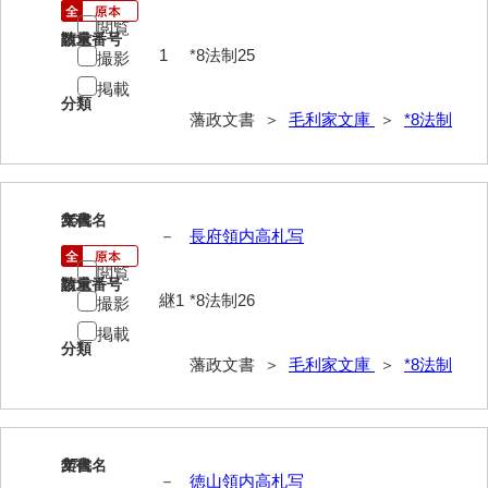
閲覧
請求番号
数量
63馬関戦争一件
1
*8法制25
撮影
64京師変動一件
掲載
分類
藩政文書 ＞
毛利家文庫
＞
*8法制
65接幕一件
66四境戦争一件
67戊辰戦争一件
26
文書名
年代
－
長府領内高札写
68諸隊一件
閲覧
請求番号
数量
69年度別史料
継1
*8法制26
撮影
70年度別書翰
掲載
分類
藩政文書 ＞
毛利家文庫
＞
*8法制
71藩臣日記
72他藩人日記
73藩臣履歴
27
文書名
年代
－
徳山領内高札写