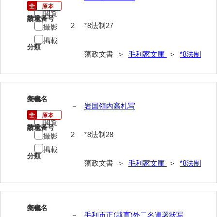
74他藩人履歴
閲覧
請求番号
数量
75維新記事雑録
2
*8法制27
撮影
掲載
76速記類
分類
藩政文書 ＞
毛利家文庫
＞
*8法制
77維新史料
78殉難録稿
79太政官日誌
28
文書名
年代
－
岩国領内高札写
80詩歌文章類
閲覧
請求番号
数量
81写真史料
2
*8法制28
撮影
掲載
*1朝廷
分類
藩政文書 ＞
毛利家文庫
＞
*8法制
*2幕府
*3他家
*4毛利家
29
文書名
年代
－
毛利市正(就直)外二名連署状写