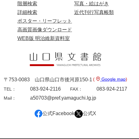
階層検索
写真・絵はがき
詳細検索
近代刊行写真帳類
ポスター・リーフレット
高画質画像ダウンロード
WEB版 明治維新資料室
(
Google map
)
〒753-0083 山口県山口市後河原150-1
083-924-2116
083-924-2117
TEL：
FAX：
a50703@pref.yamaguchi.lg.jp
Mail：
公式Facebook
公式X