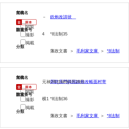
35
文書名
年代
－
鉄炮改請状
閲覧
請求番号
数量
4
*8法制35
撮影
掲載
分類
藩政文書 ＞
毛利家文庫
＞
*8法制
36
文書名
年代
元禄2年[1689]4月28日
周防長門両国鉄炮改帳面村寄
閲覧
請求番号
数量
横1
*8法制36
撮影
掲載
分類
藩政文書 ＞
毛利家文庫
＞
*8法制