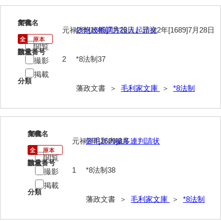
37
文書名
年代
元禄2年[1689]7月26日、元禄2年[1689]7月28日
鉄炮改帳調方役人起請文
閲覧
請求番号
数量
2
*8法制37
撮影
掲載
分類
藩政文書 ＞
毛利家文庫
＞
*8法制
38
文書名
年代
元禄2年[1689]8月
熊毛郡内穢多連判請状
閲覧
請求番号
数量
1
*8法制38
撮影
掲載
分類
藩政文書 ＞
毛利家文庫
＞
*8法制