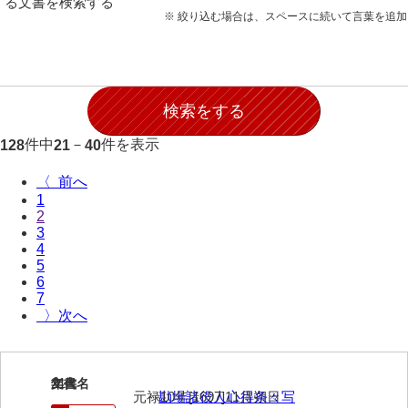
る文書を検索する
28防寇
※ 絞り込む場合は、スペースに続いて言葉を追
29風説
30地誌
31小々控
件中
－
件を表示
128
21
40
32部寄
〈
33山林
1
2
34産業
3
4
35賞罰
5
6
36賞典
7
〉
37奉書
38御意控
21
文書名
年代
39諸伺
元禄10年[1697]11月朔日
勘場諸役人心得条々写