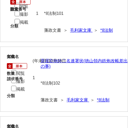
閲覧
40法令
請求番号
数量
1
*8法制101
撮影
41公儀事
掲載
分類
42御勤事
藩政文書 ＞
毛利家文庫
＞
*8法制
43美目
44三賀
102
文書名
年代
45規式
(年未詳)10月18日
粟屋監物外二名連署状(徳山領内鉄炮改帳差出
の事)
46吉凶
閲覧
数量
1
請求番号
撮影
47参勤
*8法制102
掲載
48下向
分類
藩政文書 ＞
毛利家文庫
＞
*8法制
49状控類
50御普請
51罪科
103
文書名
年代