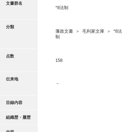
更新履歴
文書群名
*8法制
5忠愛公
絵図・地図
6巡見
分類
藩政文書 ＞ 毛利家文庫 ＞ *8法
7格式
写真・絵はがき
制
8館邸
近代刊行写真帳類
9諸省
点数
158
10諸役
ポスター・リーフレット
11政理
伝来地
－
高画質画像ダウンロード
12社寺
13祭祀
目録内容
14軍記
組織歴・履歴
15文武