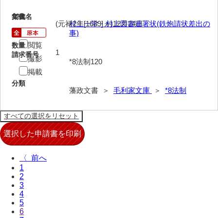
120
文書名
年代
(元禄2年[1689]ヵ)12月24日
村上一学・村上図書連署状(鉄炮請状差出の
事)
閲覧
数量
1
請求番号
撮影
*8法制120
掲載
分類
藩政文書 ＞
毛利家文庫
＞
*8法制
〈
1
2
3
4
5
6