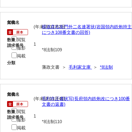
*5家臣
*6末家
109
文書名
年代
(年未詳)11月2日
横道彦右衛門外二名連署状(岩国領内鉄炮持主
*7外国
につき108番文書の回答)
*8法制
閲覧
数量
1
請求番号
撮影
*9財政
*8法制109
掲載
*10産業
分類
藩政文書 ＞
毛利家文庫
＞
*8法制
*11軍事
*12宗教
110
*13褒賞
文書名
年代
(年未詳)11月4日
毛利市正書状写(長府領内鉄炮改につき100番
文書の返書)
*14目録
閲覧
数量
1
*15用度
請求番号
撮影
*8法制110
掲載
遠用物