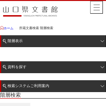
所蔵文書検索 階層検索
ホーム
階層表示
山口県文書館所蔵文書
藩政文書
資料を探す
毛利家文庫
簡易検索
1雲上
検索システムご利用案内
2柳営
階層検索
階層検索
検索システムの利用について
3公統
詳細検索
4忠正公