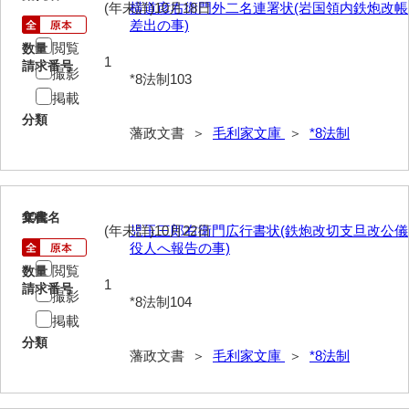
(年未詳)10月18日
横道彦右衛門外二名連署状(岩国領内鉄炮改帳
差出の事)
52給禄
閲覧
数量
1
53女儀日記
請求番号
撮影
*8法制103
54目次
掲載
分類
55旧記
藩政文書 ＞
毛利家文庫
＞
*8法制
56継立原書
57御什書
104
文書名
年代
(年未詳)10月22日
児玉三郎右衛門広行書状(鉄炮改切支旦改公儀
58絵図
役人へ報告の事)
閲覧
拓本類
数量
1
請求番号
撮影
*8法制104
59忠正公一代編年史
掲載
60高杉丹治編輯日記
分類
藩政文書 ＞
毛利家文庫
＞
*8法制
61学習院一件記録
62官武周旋始末