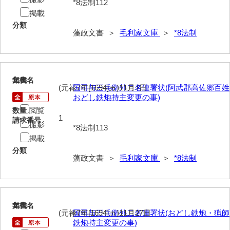
*8法制112
掲載
分類
藩政文書 ＞
毛利家文庫
＞
*8法制
113
文書名
年代
(元禄7年[1694]ヵ)11月7日
国司与三兵衛外二名連署状(阿武郡高佐郷百姓
おどし鉄炮持主変更の事)
閲覧
数量
1
請求番号
撮影
*8法制113
掲載
分類
藩政文書 ＞
毛利家文庫
＞
*8法制
114
文書名
年代
(元禄7年[1694]ヵ)11月27日
国司与三兵衛外二名連署状(おどし鉄炮・猟師
鉄炮持主変更の事)