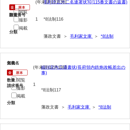
(年未詳)12月3日
毛利市正外二名連署状写(115番文書の返書)
閲覧
請求番号
数量
1
*8法制116
撮影
掲載
分類
藩政文書 ＞
毛利家文庫
＞
*8法制
117
文書名
年代
(年未詳)12月19日
細川宮内広通書状(長府領内鉄炮改帳差出の
事)
閲覧
数量
1
請求番号
撮影
*8法制117
掲載
分類
藩政文書 ＞
毛利家文庫
＞
*8法制