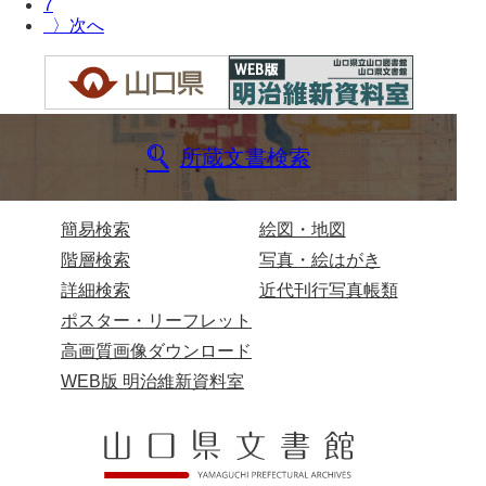
7
〉
所蔵文書検索
簡易検索
絵図・地図
階層検索
写真・絵はがき
詳細検索
近代刊行写真帳類
ポスター・リーフレット
高画質画像ダウンロード
WEB版 明治維新資料室