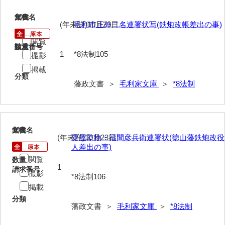
105
文書名
年代
63馬関戦争一件
(年未詳)10月23日
毛利市正外二名連署状写(鉄炮改帳差出の事)
64京師変動一件
閲覧
請求番号
数量
1
*8法制105
撮影
65接幕一件
掲載
66四境戦争一件
分類
藩政文書 ＞
毛利家文庫
＞
*8法制
67戊辰戦争一件
68諸隊一件
106
文書名
年代
69年度別史料
(年未詳)10月23日
粟屋監物・福間彦兵衛連署状(徳山藩鉄炮改役
人差出の事)
70年度別書翰
閲覧
数量
1
請求番号
71藩臣日記
撮影
*8法制106
掲載
72他藩人日記
分類
藩政文書 ＞
毛利家文庫
＞
*8法制
73藩臣履歴