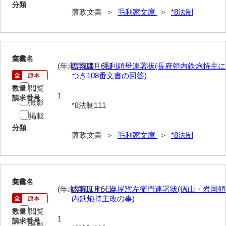
分類
藩政文書 ＞
毛利家文庫
＞
*8法制
徳山毛利家文庫
県庁伝来旧藩記録
山口小郡宰判記録
111
文書名
年代
(年未詳)11月6日
西図書・毛利頼母連署状(長府領内鉄炮持主に
両公伝史料
つき108番文書の回答)
閲覧
数量
三卿伝史料
1
請求番号
撮影
*8法制111
特定歴史公文書
掲載
行政資料
分類
藩政文書 ＞
毛利家文庫
＞
*8法制
諸家文書
特設文庫
112
文書名
年代
(年未詳)11月6日
内藤又七・粟屋惣左衛門連署状(徳山・岩国領
内鉄炮持主改の事)
閲覧
数量
1
請求番号
撮影