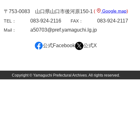
(
Google map
)
〒753-0083 山口県山口市後河原150-1
083-924-2116
083-924-2117
TEL：
FAX：
a50703@pref.yamaguchi.lg.jp
Mail：
公式Facebook
公式X
Copyright © Yamaguchi Prefectural Archives. All rights reserved.