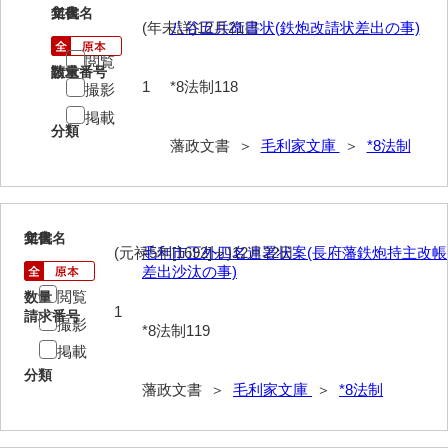
118
文書名
年代
(年未詳)12月21日
八谷五兵衛書状(鉄炮改請状差出の事)
閲覧
請求番号
数量
1
*8法制118
撮影
掲載
分類
藩政文書 ＞
毛利家文庫
＞
*8法制
119
文書名
年代
(元禄5年[1692]ヵ)12月22日
毛利市正外四名連署状案(長府藩鉄炮持主改帳
差出沙汰の事)
閲覧
数量
1
請求番号
撮影
*8法制119
掲載
分類
藩政文書 ＞
毛利家文庫
＞
*8法制