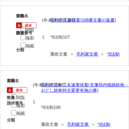
74他藩人履歴
75維新記事雑録
107
文書名
年代
(年未詳)10月26日
毛利市正書状案(106番文書の返書)
76速記類
閲覧
請求番号
数量
77維新史料
1
*8法制107
撮影
掲載
78殉難録稿
分類
藩政文書 ＞
毛利家文庫
＞
*8法制
79太政官日誌
80詩歌文章類
81写真史料
108
文書名
年代
(年未詳)10月晦日
毛利市正外二名連署状案(支藩領内猟師鉄炮・
*1朝廷
おどし鉄炮持主変更有無の事)
閲覧
数量
*2幕府
1
請求番号
撮影
*8法制108
*3他家
掲載
分類
*4毛利家
藩政文書 ＞
毛利家文庫
＞
*8法制