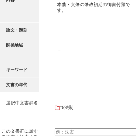
内容
16叢書
本藩・支藩の藩政初期の御書付類で
す。
17年表
18日帳
論文・翻刻
19日記
関係地域
20部屋事
－
21巨室
キーワード
22諸臣
23譜録
文書の年代
24末家
選択中文書群名
25吉川事
*8法制
26小早川事
27諸家
この文書群に属す