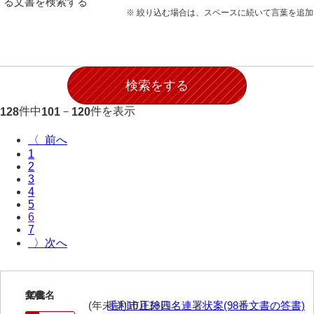
る文書を検索する
28防寇
※ 絞り込む場合は、スペースに続いて言葉を追
29風説
30地誌
31小々控
件中
－
件を表示
128
101
120
32部寄
〈
33山林
1
2
34産業
3
4
35賞罰
5
6
36賞典
7
〉
37奉書
38御意控
101
文書名
年代
39諸伺
(年未詳)10月18日
毛利市正外四名連署状案(98番文書の答書)