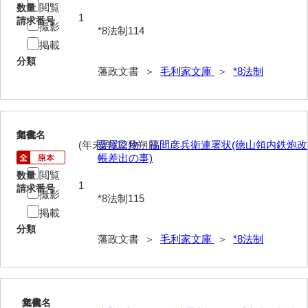
閲覧
数量
1
請求番号
撮影
*8法制114
掲載
分類
藩政文書 ＞
毛利家文庫
＞
*8法制
115
文書名
年代
(年未詳)12月朔日
粟屋監物・福間彦兵衛連署状(徳山領内鉄炮改
帳差出の事)
閲覧
数量
1
請求番号
撮影
*8法制115
掲載
分類
藩政文書 ＞
毛利家文庫
＞
*8法制
116
文書名
年代