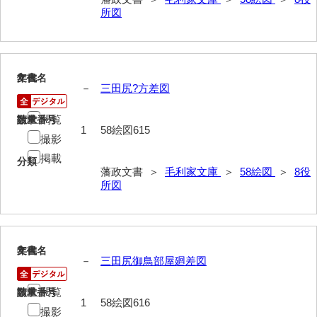
所図
40法令
41公儀事
42御勤事
2
文書名
年代
－
三田尻?方差図
43美目
閲覧
請求番号
数量
44三賀
1
58絵図615
撮影
45規式
掲載
分類
藩政文書 ＞
毛利家文庫
＞
58絵図
＞
8役
46吉凶
所図
47参勤
48下向
3
文書名
年代
49状控類
－
三田尻御鳥部屋廻差図
50御普請
閲覧
請求番号
数量
1
58絵図616
撮影
51罪科