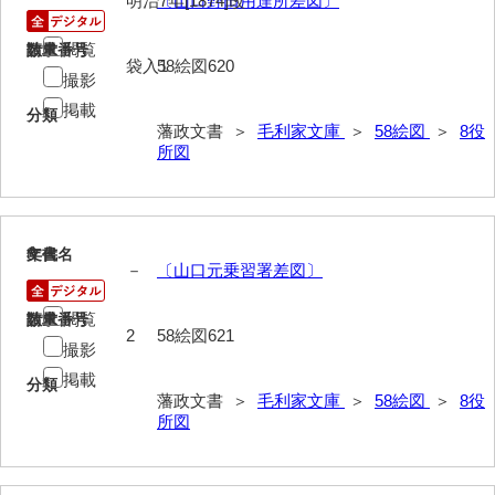
明治7年[1874]改
〔山口野田用達所差図〕
17雑図
閲覧
請求番号
数量
拓本類
袋入1
58絵図620
撮影
59忠正公一代編年史
掲載
分類
藩政文書 ＞
毛利家文庫
＞
58絵図
＞
8役
60高杉丹治編輯日記
所図
61学習院一件記録
62官武周旋始末
8
文書名
年代
63馬関戦争一件
－
〔山口元乗習署差図〕
64京師変動一件
閲覧
請求番号
数量
2
58絵図621
65接幕一件
撮影
掲載
分類
66四境戦争一件
藩政文書 ＞
毛利家文庫
＞
58絵図
＞
8役
所図
67戊辰戦争一件
68諸隊一件