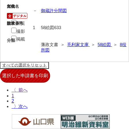
20
文書名
年代
－
御蔵許分間図
閲覧
請求番号
数量
1
58絵図633
撮影
掲載
分類
藩政文書 ＞
毛利家文庫
＞
58絵図
＞
8役
所図
〈
1
2
〉