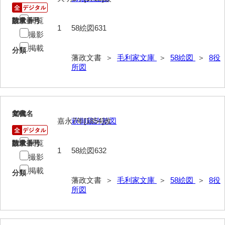
閲覧
請求番号
数量
1
58絵図631
撮影
掲載
分類
藩政文書 ＞
毛利家文庫
＞
58絵図
＞
8役
所図
19
文書名
年代
嘉永7年[1854]改
萩御蔵許差図
閲覧
請求番号
数量
1
58絵図632
撮影
掲載
分類
藩政文書 ＞
毛利家文庫
＞
58絵図
＞
8役
所図