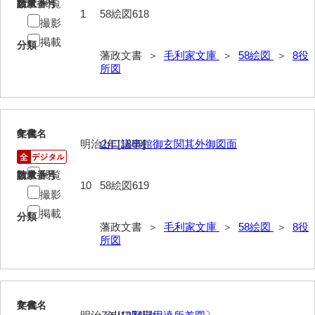
閲覧
請求番号
数量
1
58絵図618
撮影
6儀式・典礼図
掲載
分類
7殿舎・邸宅図
藩政文書 ＞
毛利家文庫
＞
58絵図
＞
8役
所図
8役所図
9本陣・建場図
6
10土木図
文書名
年代
明治2年[1869]
山口議事館御玄関其外御図面
11軍事図
閲覧
請求番号
数量
10
58絵図619
12神社・神事図
撮影
掲載
13寺院・仏事図
分類
藩政文書 ＞
毛利家文庫
＞
58絵図
＞
8役
所図
14廟墓図
15学校・学事図
16遺物・蔵品図
7
文書名
年代