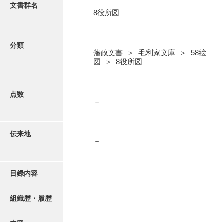
更新履歴
文書群名
8役所図
5忠愛公
絵図・地図
6巡見
分類
藩政文書 ＞ 毛利家文庫 ＞ 58絵
7格式
写真・絵はがき
図 ＞ 8役所図
8館邸
近代刊行写真帳類
9諸省
点数
－
10諸役
ポスター・リーフレット
11政理
伝来地
－
高画質画像ダウンロード
12社寺
13祭祀
目録内容
14軍記
組織歴・履歴
15文武