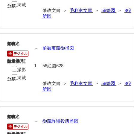
行政資料
掲載
分類
藩政文書 ＞
毛利家文庫
＞
58絵図
＞
8役
諸家文書
所図
特設文庫
15
文書名
年代
－
前御宝蔵御指図
閲覧
請求番号
数量
1
58絵図628
撮影
掲載
分類
藩政文書 ＞
毛利家文庫
＞
58絵図
＞
8役
所図
16
文書名
年代
－
御蔵許諸役所差図