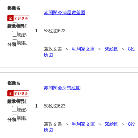
69年度別史料
9
文書名
年代
－
赤間関今浦屋敷差図
70年度別書翰
閲覧
請求番号
数量
71藩臣日記
1
58絵図622
撮影
72他藩人日記
掲載
分類
藩政文書 ＞
毛利家文庫
＞
58絵図
＞
8役
73藩臣履歴
所図
74他藩人履歴
75維新記事雑録
10
文書名
年代
76速記類
－
赤間関会所惣絵図
77維新史料
閲覧
請求番号
数量
1
58絵図623
撮影
78殉難録稿
掲載
分類
79太政官日誌
藩政文書 ＞
毛利家文庫
＞
58絵図
＞
8役
所図
80詩歌文章類