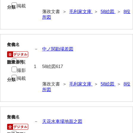
掲載
分類
52給禄
藩政文書 ＞
毛利家文庫
＞
58絵図
＞
8役
所図
53女儀日記
54目次
55旧記
4
文書名
年代
－
中ノ関勘場差図
56継立原書
閲覧
請求番号
数量
57御什書
1
58絵図617
撮影
58絵図
掲載
分類
藩政文書 ＞
毛利家文庫
＞
58絵図
＞
8役
1世界全図
所図
2東洋諸国図
3日本全図
5
文書名
年代
－
天花水車場地面之図
4日本地域図
5沿革図