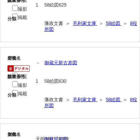
閲覧
請求番号
数量
1
58絵図629
撮影
掲載
分類
藩政文書 ＞
毛利家文庫
＞
58絵図
＞
8役
所図
17
文書名
年代
－
御蔵元新古差図
閲覧
請求番号
数量
1
58絵図630
撮影
掲載
分類
藩政文書 ＞
毛利家文庫
＞
58絵図
＞
8役
所図
18
文書名
年代
天明3年[1783]改
御蔵元差図