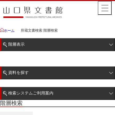
所蔵文書検索 階層検索
ホーム
階層表示
山口県文書館所蔵文書
藩政文書
資料を探す
毛利家文庫
簡易検索
1雲上
検索システムご利用案内
2柳営
階層検索
階層検索
検索システムの利用について
3公統
詳細検索
4忠正公