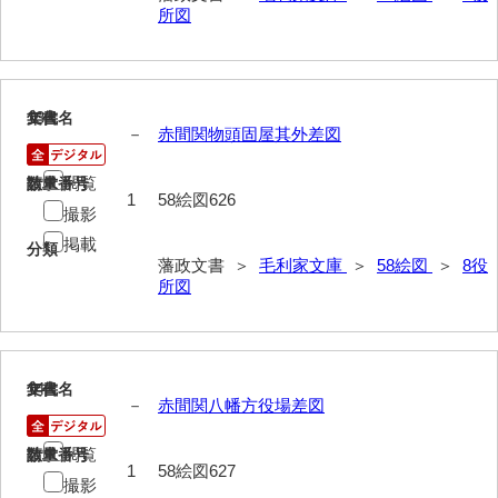
所図
*12宗教
*13褒賞
13
文書名
年代
*14目録
－
赤間関物頭固屋其外差図
*15用度
閲覧
請求番号
数量
1
58絵図626
遠用物
撮影
掲載
徳山毛利家文庫
分類
藩政文書 ＞
毛利家文庫
＞
58絵図
＞
8役
所図
県庁伝来旧藩記録
山口小郡宰判記録
両公伝史料
14
文書名
年代
－
赤間関八幡方役場差図
三卿伝史料
閲覧
請求番号
数量
特定歴史公文書
1
58絵図627
撮影