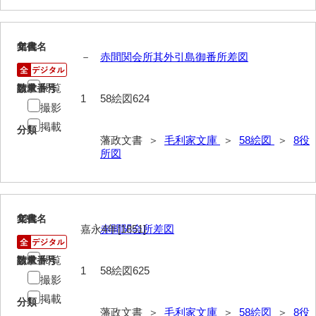
81写真史料
*1朝廷
11
文書名
年代
－
赤間関会所其外引島御番所差図
*2幕府
閲覧
請求番号
数量
*3他家
1
58絵図624
撮影
*4毛利家
掲載
分類
藩政文書 ＞
毛利家文庫
＞
58絵図
＞
8役
*5家臣
所図
*6末家
*7外国
12
文書名
年代
嘉永4年[1851]
赤間関会所差図
*8法制
*9財政
閲覧
請求番号
数量
1
58絵図625
撮影
*10産業
掲載
分類
*11軍事
藩政文書 ＞
毛利家文庫
＞
58絵図
＞
8役