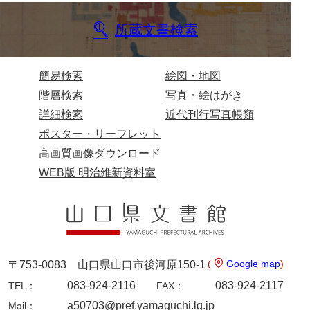
所蔵文書検索
簡易検索
絵図・地図
階層検索
写真・絵はがき
詳細検索
近代刊行写真帳類
ポスター・リーフレット
高画質画像ダウンロード
WEB版 明治維新資料室
(
Google map
)
〒753-0083 山口県山口市後河原150-1
083-924-2116
083-924-2117
TEL：
FAX：
a50703@pref.yamaguchi.lg.jp
Mail：