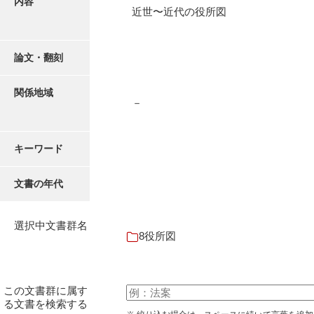
内容
16叢書
近世〜近代の役所図
17年表
18日帳
論文・翻刻
19日記
関係地域
－
20部屋事
21巨室
キーワード
22諸臣
文書の年代
23譜録
24末家
選択中文書群名
8役所図
25吉川事
26小早川事
この文書群に属す
27諸家
る文書を検索する