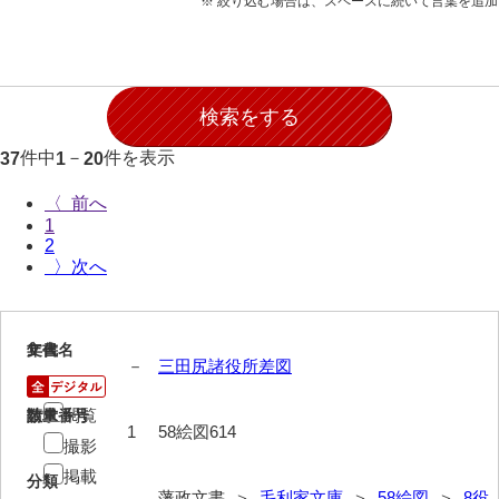
※ 絞り込む場合は、スペースに続いて言葉を追
28防寇
29風説
30地誌
31小々控
件中
－
件を表示
37
1
20
32部寄
〈
1
33山林
2
〉
34産業
35賞罰
1
文書名
年代
36賞典
－
三田尻諸役所差図
37奉書
閲覧
請求番号
数量
1
58絵図614
38御意控
撮影
掲載
39諸伺
分類
藩政文書 ＞
毛利家文庫
＞
58絵図
＞
8役