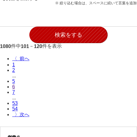
※ 絞り込む場合は、スペースに続いて言葉を追
件中
－
件を表示
1080
101
120
〈
1
2
...
5
6
7
...
53
54
〉