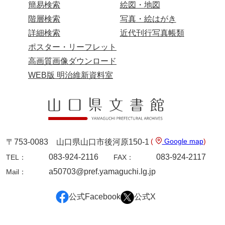
簡易検索
絵図・地図
階層検索
写真・絵はがき
詳細検索
近代刊行写真帳類
ポスター・リーフレット
高画質画像ダウンロード
WEB版 明治維新資料室
(
Google map
)
〒753-0083 山口県山口市後河原150-1
083-924-2116
083-924-2117
TEL：
FAX：
a50703@pref.yamaguchi.lg.jp
Mail：
公式Facebook
公式X