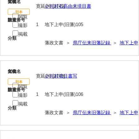
105
文書名
年代
寛延2年[1749]
小川村石高由来境目書
閲覧
請求番号
数量
1
地下上申(旧藩)105
撮影
掲載
分類
藩政文書 ＞
県庁伝来旧藩記録
＞
地下上申
106
文書名
年代
寛延2年[1749]
小川村境目書写
閲覧
請求番号
数量
1
地下上申(旧藩)106
撮影
掲載
分類
藩政文書 ＞
県庁伝来旧藩記録
＞
地下上申