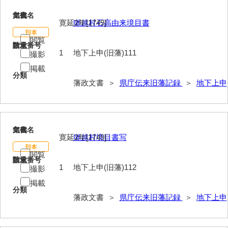
111
文書名
年代
寛延2年[1749]
獺越村石高由来境目書
閲覧
請求番号
数量
1
地下上申(旧藩)111
撮影
掲載
分類
藩政文書 ＞
県庁伝来旧藩記録
＞
地下上申
112
文書名
年代
寛延2年[1749]
獺越村境目書写
閲覧
請求番号
数量
1
地下上申(旧藩)112
撮影
掲載
分類
藩政文書 ＞
県庁伝来旧藩記録
＞
地下上申