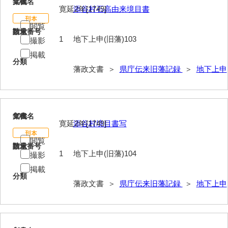
103
文書名
年代
寛延2年[1749]
添谷村石高由来境目書
閲覧
請求番号
数量
1
地下上申(旧藩)103
撮影
掲載
分類
藩政文書 ＞
県庁伝来旧藩記録
＞
地下上申
104
文書名
年代
寛延2年[1749]
添谷村境目書写
閲覧
請求番号
数量
1
地下上申(旧藩)104
撮影
掲載
分類
藩政文書 ＞
県庁伝来旧藩記録
＞
地下上申