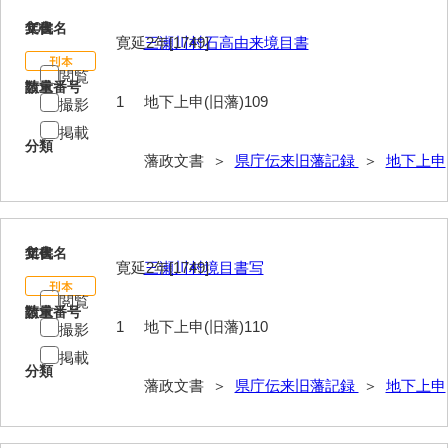
109
文書名
年代
寛延2年[1749]
三瀬川村石高由来境目書
閲覧
請求番号
数量
1
地下上申(旧藩)109
撮影
掲載
分類
藩政文書 ＞
県庁伝来旧藩記録
＞
地下上申
110
文書名
年代
寛延2年[1749]
三瀬川村境目書写
閲覧
請求番号
数量
1
地下上申(旧藩)110
撮影
掲載
分類
藩政文書 ＞
県庁伝来旧藩記録
＞
地下上申