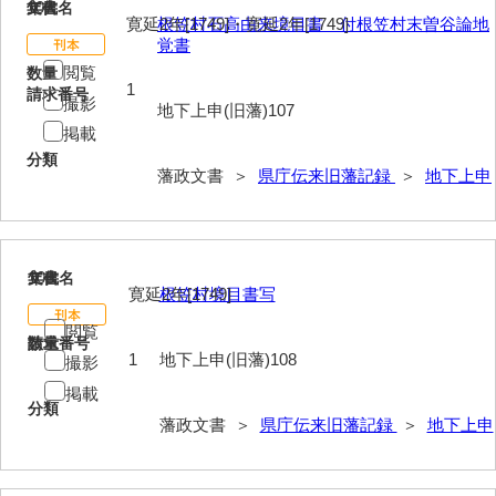
107
文書名
年代
寛延2年[1749]・寛延2年[1749]
根笠村石高由来境目書 付根笠村末曽谷論地
覚書
閲覧
数量
1
請求番号
撮影
地下上申(旧藩)107
掲載
分類
藩政文書 ＞
県庁伝来旧藩記録
＞
地下上申
108
文書名
年代
寛延2年[1749]
根笠村境目書写
閲覧
請求番号
数量
1
地下上申(旧藩)108
撮影
掲載
分類
藩政文書 ＞
県庁伝来旧藩記録
＞
地下上申