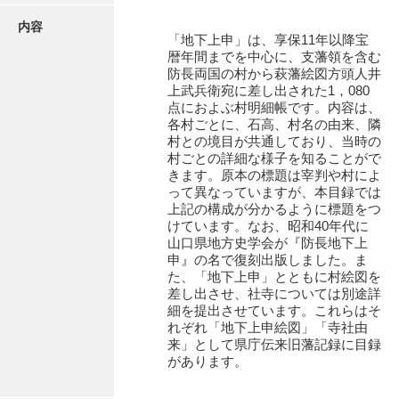
地下上申
内容
地下上申絵図
「地下上申」は、享保11年以降宝
暦年間までを中心に、支藩領を含む
風土注進案
防長両国の村から萩藩絵図方頭人井
上武兵衛宛に差し出された1，080
寺社由来
点におよぶ村明細帳です。内容は、
各村ごとに、石高、村名の由来、隣
袋入絵図
村との境目が共通しており、当時の
村ごとの詳細な様子を知ることがで
山口小郡宰判記録
きます。原本の標題は宰判や村によ
って異なっていますが、本目録では
両公伝史料
上記の構成が分かるように標題をつ
けています。なお、昭和40年代に
三卿伝史料
山口県地方史学会が『防長地下上
申』の名で復刻出版しました。ま
特定歴史公文書
た、「地下上申」とともに村絵図を
差し出させ、社寺については別途詳
行政資料
細を提出させています。これらはそ
れぞれ「地下上申絵図」「寺社由
諸家文書
来」として県庁伝来旧藩記録に目録
があります。
特設文庫