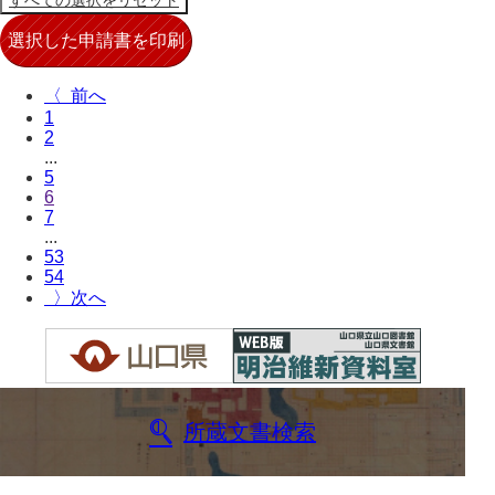
〈
1
2
...
5
6
7
...
53
54
〉
所蔵文書検索