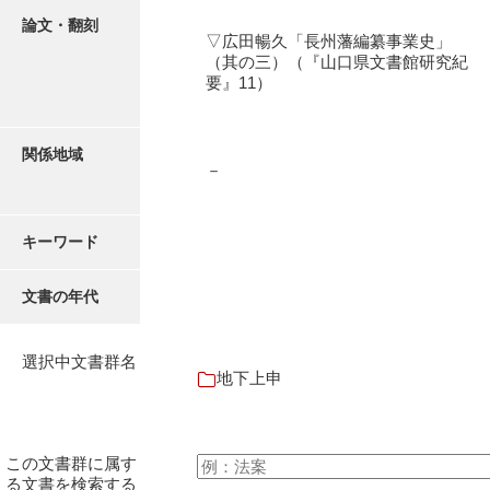
論文・翻刻
▽広田暢久「長州藩編纂事業史」
（其の三）（『山口県文書館研究紀
要』11）
関係地域
－
キーワード
文書の年代
選択中文書群名
地下上申
この文書群に属す
る文書を検索する