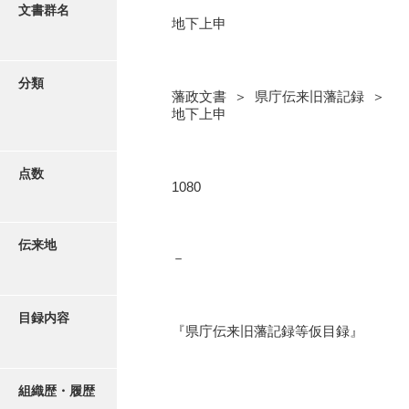
更新履歴
文書群名
地下上申
閥閲録
絵図・地図
閥閲録差出原本
分類
藩政文書 ＞ 県庁伝来旧藩記録 ＞
寛文期差出証文
写真・絵はがき
地下上申
寺社証文
近代刊行写真帳類
譜録
点数
1080
防長古器考
ポスター・リーフレット
防長国郡志
伝来地
－
高画質画像ダウンロード
郡中大略
岩国旧記
目録内容
『県庁伝来旧藩記録等仮目録』
豊浦藩旧記
清末藩旧記
組織歴・履歴