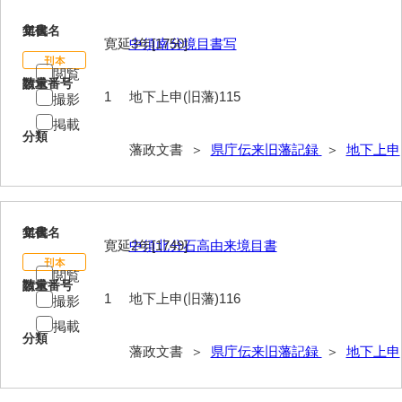
115
文書名
年代
寛延3年[1750]
中須南分境目書写
閲覧
請求番号
数量
1
地下上申(旧藩)115
撮影
掲載
分類
藩政文書 ＞
県庁伝来旧藩記録
＞
地下上申
116
文書名
年代
寛延2年[1749]
中須北分石高由来境目書
閲覧
請求番号
数量
1
地下上申(旧藩)116
撮影
掲載
分類
藩政文書 ＞
県庁伝来旧藩記録
＞
地下上申