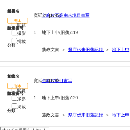
119
文書名
年代
寛延2年[1749]
金峰村石高由来境目書写
閲覧
請求番号
数量
1
地下上申(旧藩)119
撮影
掲載
分類
藩政文書 ＞
県庁伝来旧藩記録
＞
地下上申
120
文書名
年代
寛延2年[1749]
金峰村境目書写
閲覧
請求番号
数量
1
地下上申(旧藩)120
撮影
掲載
分類
藩政文書 ＞
県庁伝来旧藩記録
＞
地下上申