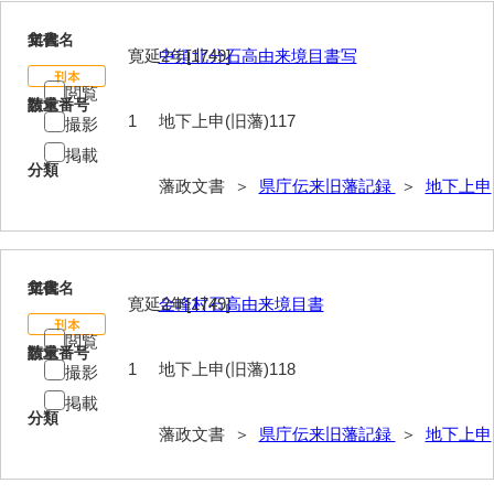
117
文書名
年代
寛延2年[1749]
中須北分石高由来境目書写
閲覧
請求番号
数量
1
地下上申(旧藩)117
撮影
掲載
分類
藩政文書 ＞
県庁伝来旧藩記録
＞
地下上申
118
文書名
年代
寛延2年[1749]
金峰村石高由来境目書
閲覧
請求番号
数量
1
地下上申(旧藩)118
撮影
掲載
分類
藩政文書 ＞
県庁伝来旧藩記録
＞
地下上申