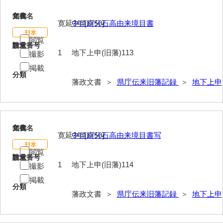
113
文書名
年代
寛延3年[1750]
中須南分石高由来境目書
閲覧
請求番号
数量
1
地下上申(旧藩)113
撮影
掲載
分類
藩政文書 ＞
県庁伝来旧藩記録
＞
地下上申
114
文書名
年代
寛延3年[1750]
中須南分石高由来境目書写
閲覧
請求番号
数量
1
地下上申(旧藩)114
撮影
掲載
分類
藩政文書 ＞
県庁伝来旧藩記録
＞
地下上申