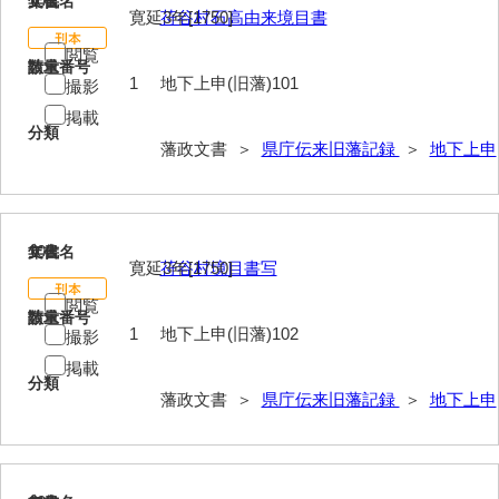
101
文書名
年代
寛延3年[1750]
苻谷村石高由来境目書
閲覧
請求番号
数量
1
地下上申(旧藩)101
撮影
掲載
分類
藩政文書 ＞
県庁伝来旧藩記録
＞
地下上申
102
文書名
年代
寛延3年[1750]
苻谷村境目書写
閲覧
請求番号
数量
1
地下上申(旧藩)102
撮影
掲載
分類
藩政文書 ＞
県庁伝来旧藩記録
＞
地下上申