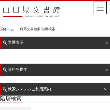
所蔵文書検索 階層検索
ホーム
階層表示
山口県文書館所蔵文書
藩政文書
資料を探す
毛利家文庫
簡易検索
徳山毛利家文庫
検索システムご利用案内
県庁伝来旧藩記録
階層検索
階層検索
検索システムの利用について
県庁伝来旧藩記録
詳細検索
宰判本控