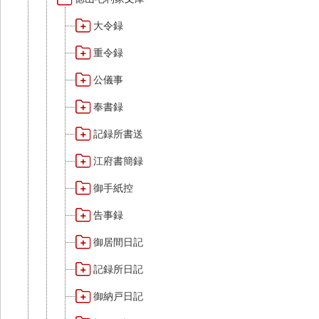
大令録
重令録
公儀事
奉書録
記録所書送
江府書簡録
御手紙控
告事録
御居間日記
記録所日記
御納戸日記