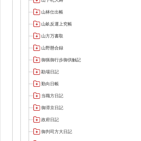
山下札大縛
山林仕出帳
山畝反運上究帳
山方万書取
山野懸合録
御猟御行歩御供触記
勘場日記
勤向日帳
当職方日記
御滞京日記
政府日記
御判司方大日記