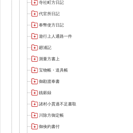
寺社町方日記
代官所日記
奉幣使方日記
遊行上人通路一件
廻浦記
測量方書上
宝物帳・道具帳
御勘渡奉書
銭穀録
諸村小貫過不足書取
川除方御定帳
御倹約書付