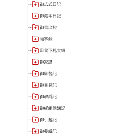
御広式日記
御蔵本日記
御書出控
願事録
田畠下札大縛
御家譜
御家督記
御目見記
御叙爵記
御縁組婚姻記
御引越記
御養縁記