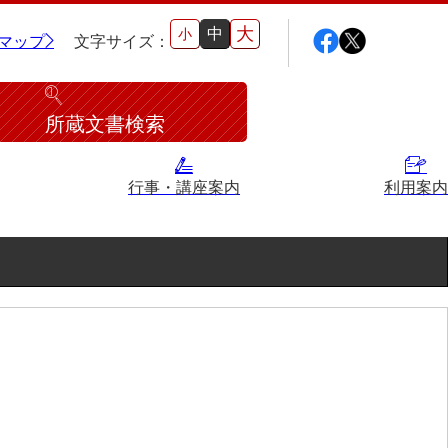
大
中
小
マップ
文字サイズ：
所蔵文書検索
行事・講座案内
利用案内