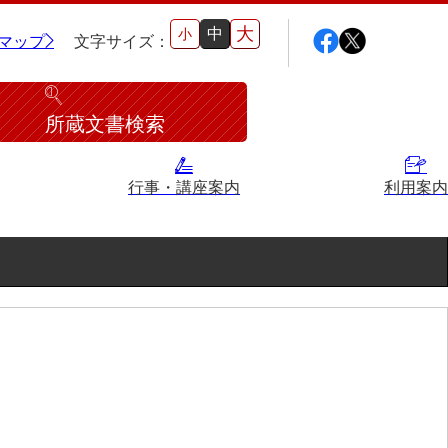
大
中
小
マップ
文字サイズ：
所蔵文書検索
行事・講座案内
利用案内