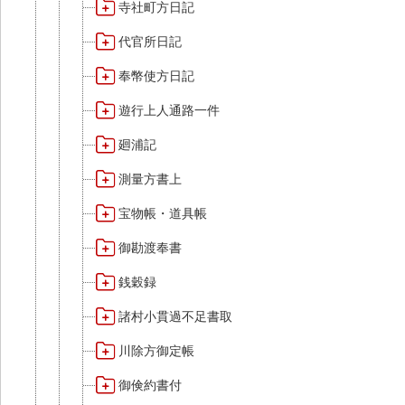
寺社町方日記
代官所日記
奉幣使方日記
遊行上人通路一件
廻浦記
測量方書上
宝物帳・道具帳
御勘渡奉書
銭穀録
諸村小貫過不足書取
川除方御定帳
御倹約書付