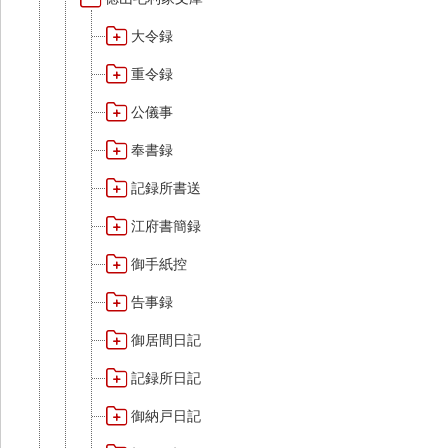
大令録
重令録
公儀事
奉書録
記録所書送
江府書簡録
御手紙控
告事録
御居間日記
記録所日記
御納戸日記