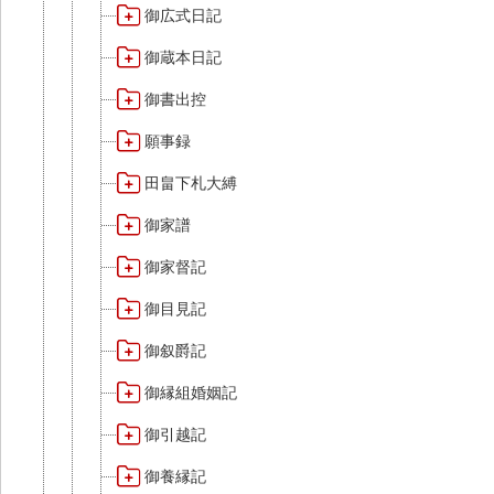
御広式日記
御蔵本日記
御書出控
願事録
田畠下札大縛
御家譜
御家督記
御目見記
御叙爵記
御縁組婚姻記
御引越記
御養縁記