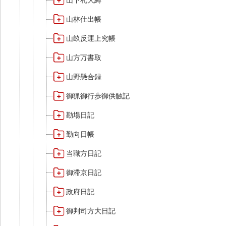
山下札大縛
山林仕出帳
山畝反運上究帳
山方万書取
山野懸合録
御猟御行歩御供触記
勘場日記
勤向日帳
当職方日記
御滞京日記
政府日記
御判司方大日記