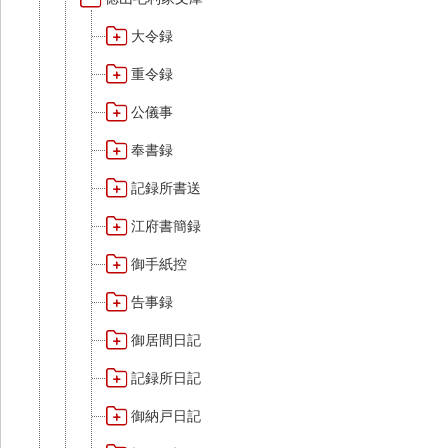
大令録
重令録
公儀事
奉書録
記録所書送
江府書簡録
御手紙控
告事録
御居間日記
記録所日記
御納戸日記