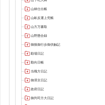
山下札大縛
山林仕出帳
山畝反運上究帳
山方万書取
山野懸合録
御猟御行歩御供触記
勘場日記
勤向日帳
当職方日記
御滞京日記
政府日記
御判司方大日記