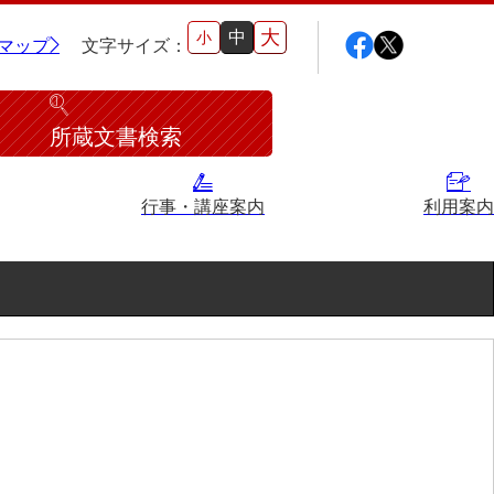
大
中
小
マップ
文字サイズ：
所蔵文書検索
行事・講座案内
利用案内