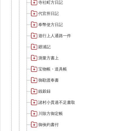
寺社町方日記
代官所日記
奉幣使方日記
遊行上人通路一件
廻浦記
測量方書上
宝物帳・道具帳
御勘渡奉書
銭穀録
諸村小貫過不足書取
川除方御定帳
御倹約書付