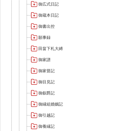
御広式日記
御蔵本日記
御書出控
願事録
田畠下札大縛
御家譜
御家督記
御目見記
御叙爵記
御縁組婚姻記
御引越記
御養縁記