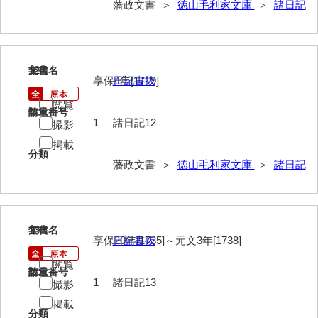
藩政文書 ＞
徳山毛利家文庫
＞
諸日記
年中行事
年表
12
文書名
年代
目録
享保4年[1719]
日記書抜
逸史
閲覧
請求番号
数量
1
諸日記12
撮影
徳山藩改易騒動集大成
掲載
徳山藩史
分類
藩政文書 ＞
徳山毛利家文庫
＞
諸日記
旧史編纂材料
刑余録
13
文書名
年代
御尋口上書取
享保20年[1735]～元文3年[1738]
日記書抜
常令録
閲覧
請求番号
数量
1
諸日記13
撮影
沙汰書
掲載
御触事録
分類