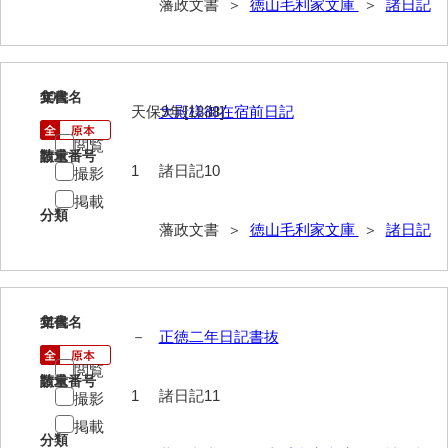
藩政文書 ＞
徳山毛利家文庫
＞
諸日記
御制法
服忌令
高札控
10
文書名
年代
天保9年[1838]
大殿様御在宿前日記
学館
閲覧
請求番号
数量
凶事分類・吉凶書抜
1
諸日記10
撮影
掲載
朝鮮人来聘記
分類
藩政文書 ＞
徳山毛利家文庫
＞
諸日記
出津切手
御書御判物控
政刑両余藪目簿
11
文書名
年代
－
正徳二年日記書抜
諸令治法両部抜要
閲覧
請求番号
数量
1
諸日記11
部分類例考
撮影
掲載
治法捷径録
分類