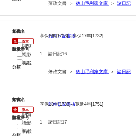
諸村奉書控
藩政文書 ＞
徳山毛利家文庫
＞
諸日記
御本家向書抜
同席申合帳・同席触
16
文書名
年代
御手伝記
享保8年[1723]～享保17年[1732]
雑件日記書抜
閲覧
領内惣人数付
請求番号
数量
1
諸日記16
撮影
外礼方
掲載
分類
若殿様日記
藩政文書 ＞
徳山毛利家文庫
＞
諸日記
他役所方
書取
17
文書名
年代
享保18年[1733]～寛延4年[1751]
雑件日記書抜
米銀請払大縛
閲覧
治用方
請求番号
数量
1
諸日記17
撮影
法制方
掲載
分類