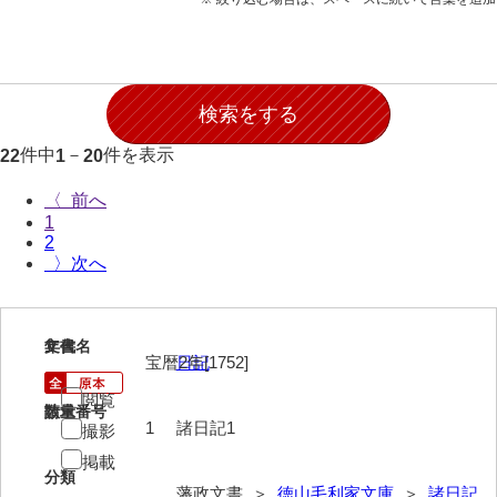
願事録
田畠下札大縛
御家譜
御家督記
件中
－
件を表示
22
1
20
御目見記
〈
1
御叙爵記
2
〉
御縁組婚姻記
御引越記
1
文書名
年代
御養縁記
宝暦2年[1752]
日記
御産一件
閲覧
請求番号
数量
1
諸日記1
撮影
御逝去録
掲載
分類
御法事控
藩政文書 ＞
徳山毛利家文庫
＞
諸日記