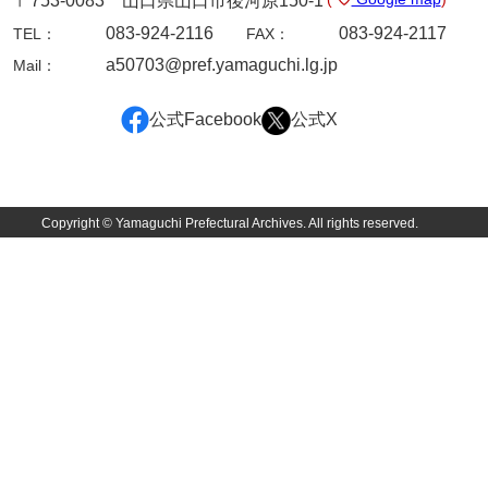
〒753-0083 山口県山口市後河原150-1
083-924-2116
083-924-2117
TEL：
FAX：
諸家文書
a50703@pref.yamaguchi.lg.jp
Mail：
特設文庫
公式Facebook
公式X
Copyright © Yamaguchi Prefectural Archives. All rights reserved.