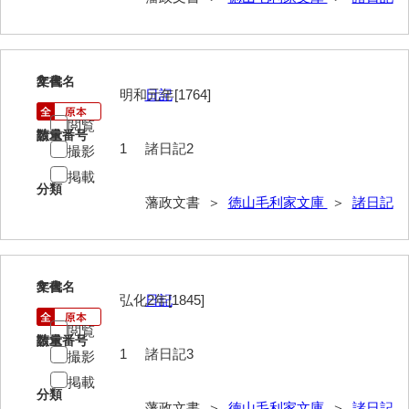
御年賀記
御就国記
2
文書名
年代
御参勤記
明和元年[1764]
日記
御道中日記
閲覧
請求番号
数量
1
諸日記2
撮影
御勤記
掲載
分類
御馳走御勤記
藩政文書 ＞
徳山毛利家文庫
＞
諸日記
御門番御奉記
御防方御奉記
3
文書名
年代
御行萩記
弘化2年[1845]
日記
閲覧
萩御留守中日記
請求番号
数量
1
諸日記3
撮影
山口御越記
掲載
分類
山口御入湯日記
藩政文書 ＞
徳山毛利家文庫
＞
諸日記