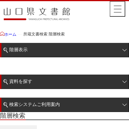
所蔵文書検索 階層検索
ホーム
階層表示
山口県文書館所蔵文書
藩政文書
資料を探す
毛利家文庫
簡易検索
徳山毛利家文庫
検索システムご利用案内
大令録
階層検索
階層検索
検索システムの利用について
重令録
詳細検索
公儀事