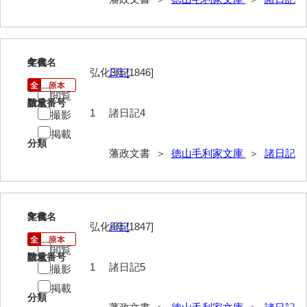
巡見上使記
御廻国記
4
文書名
年代
弘化3年[1846]
日記
遣使記内編
閲覧
萩岩国八家日記
請求番号
数量
1
諸日記4
撮影
上御用所日記
掲載
分類
下御用所日記
藩政文書 ＞
徳山毛利家文庫
＞
諸日記
山方全録
山方日記
5
文書名
年代
弘化4年[1847]
日記
山下札大縛
閲覧
山林仕出帳
請求番号
数量
1
諸日記5
撮影
山畝反運上究帳
掲載
分類
山方万書取