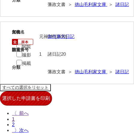
分類
藩政文書 ＞
徳山毛利家文庫
＞
諸日記
擬対問録
条約
風説書
20
文書名
年代
元禄3年[1690]
御作事方日記
新聞
閲覧
請求番号
数量
藩翰譜
1
諸日記20
撮影
詠草
掲載
分類
藩政文書 ＞
徳山毛利家文庫
＞
諸日記
藩庁
公裁録
太政官諸省達書
公儀所日誌
〈
江城日誌
1
2
〉
太政官日誌