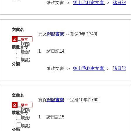
藩政文書 ＞
徳山毛利家文庫
＞
諸日記
総触書抜
法制録
14
文書名
年代
御住居日記
元文4年[1739]～寛保3年[1743]
日記書抜
御新宅日記
閲覧
請求番号
数量
1
諸日記14
撮影
西殿日記
掲載
分類
大坂日記・御留守居方日記
藩政文書 ＞
徳山毛利家文庫
＞
諸日記
福間隆廉自記
大番所日記
15
文書名
年代
諸日記
寛保4年[1744]～宝暦10年[1760]
日記書抜
元寛日記
閲覧
請求番号
数量
1
諸日記15
撮影
他境役人奉書録
掲載
分類