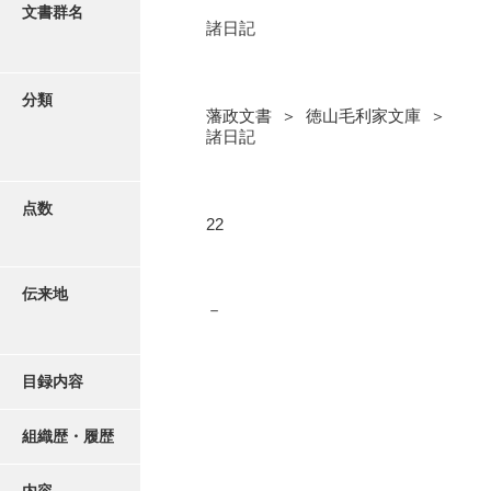
更新履歴
文書群名
諸日記
奉書録
絵図・地図
記録所書送
分類
藩政文書 ＞ 徳山毛利家文庫 ＞
江府書簡録
写真・絵はがき
諸日記
御手紙控
近代刊行写真帳類
告事録
点数
22
御居間日記
ポスター・リーフレット
記録所日記
伝来地
－
高画質画像ダウンロード
御納戸日記
桜田日記
目録内容
譜録
組織歴・履歴
打渡帳