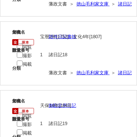
記録方
藩政文書 ＞
徳山毛利家文庫
＞
諸日記
士民方
家来分限帳
18
文書名
年代
宝暦2年[1752]～文化4年[1807]
雑件日記書抜
古記
閲覧
御船手
請求番号
数量
1
諸日記18
撮影
異国船漂着
掲載
分類
藩政文書 ＞
徳山毛利家文庫
＞
諸日記
刑訟
諸役
書抜
19
文書名
年代
天保14年[1843]
御勘定所日記
寺社・町方
閲覧
請求番号
数量
村方
1
諸日記19
撮影
建白書・諸隊規約
掲載