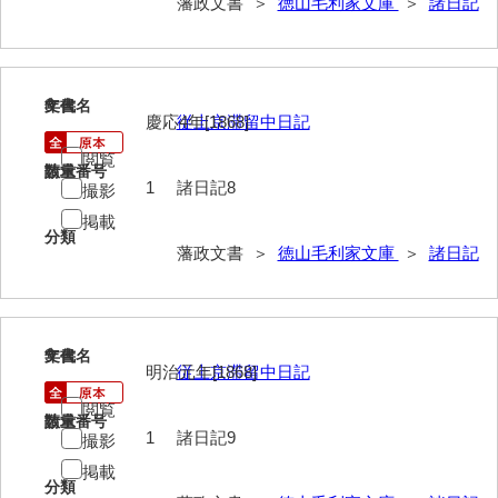
藩政文書 ＞
徳山毛利家文庫
＞
諸日記
遊行上人通路一件
廻浦記
測量方書上
8
文書名
年代
慶応4年[1868]
従上京滞留中日記
宝物帳・道具帳
閲覧
請求番号
数量
御勘渡奉書
1
諸日記8
撮影
銭穀録
掲載
分類
藩政文書 ＞
徳山毛利家文庫
＞
諸日記
諸村小貫過不足書取
川除方御定帳
御倹約書付
9
文書名
年代
明治元年[1868]
従上京滞留中日記
畠堀田成石割帳
閲覧
請求番号
数量
職掌録
1
諸日記9
撮影
掲載
御当家律令
分類