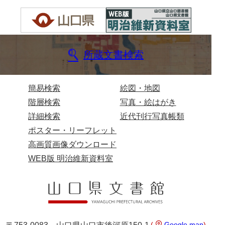
布告全書
布告控
用達所日記
所蔵文書検索
農園日記
簡易検索
絵図・地図
用達所記録
階層検索
写真・絵はがき
用達所出納簿
詳細検索
近代刊行写真帳類
県庁伝来旧藩記録
ポスター・リーフレット
高画質画像ダウンロード
山口小郡宰判記録
WEB版 明治維新資料室
両公伝史料
三卿伝史料
特定歴史公文書
行政資料
(
Google map
)