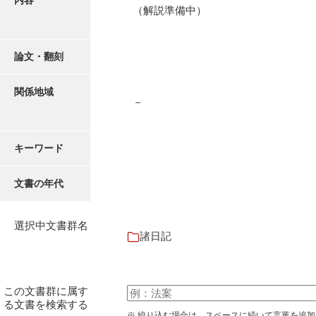
内容
御書案文
（解説準備中）
御在所書簡録
論文・翻刻
諸所仕出控
他所書簡控
関係地域
－
諸所到来控
御在城日記
キーワード
御在府日記
文書の年代
富田御殿日記
御手元日記
選択中文書群名
諸日記
御広式日記
御蔵本日記
この文書群に属す
御書出控
る文書を検索する
※ 絞り込む場合は、スペースに続いて言葉を追