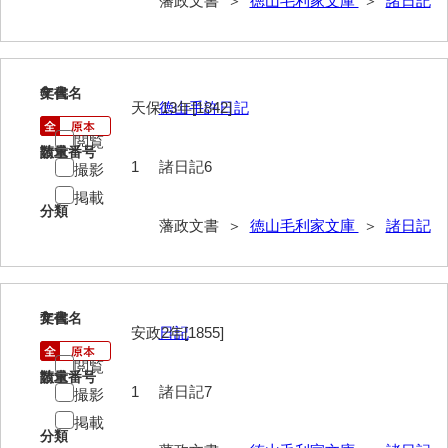
藩政文書 ＞
徳山毛利家文庫
＞
諸日記
山野懸合録
御猟御行歩御供触記
6
文書名
年代
天保13年[1842]
徳山手許日記
勘場日記
閲覧
勤向日帳
請求番号
数量
1
諸日記6
撮影
当職方日記
掲載
分類
藩政文書 ＞
徳山毛利家文庫
＞
諸日記
御滞京日記
政府日記
御判司方大日記
7
文書名
年代
安政2年[1855]
日記
寺社町方日記
閲覧
請求番号
数量
代官所日記
1
諸日記7
撮影
奉幣使方日記
掲載
分類