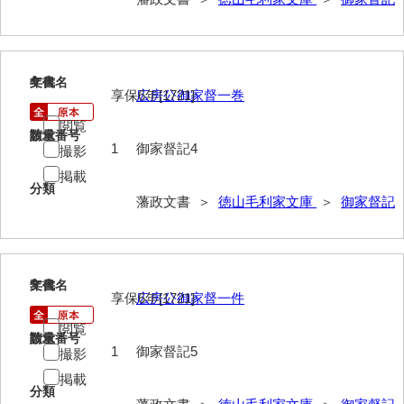
巡見上使記
御廻国記
4
文書名
年代
享保6年[1721]
広房公御家督一巻
遣使記内編
閲覧
萩岩国八家日記
請求番号
数量
1
御家督記4
撮影
上御用所日記
掲載
分類
下御用所日記
藩政文書 ＞
徳山毛利家文庫
＞
御家督記
山方全録
山方日記
5
文書名
年代
享保6年[1721]
広房公御家督一件
山下札大縛
閲覧
山林仕出帳
請求番号
数量
1
御家督記5
撮影
山畝反運上究帳
掲載
分類
山方万書取