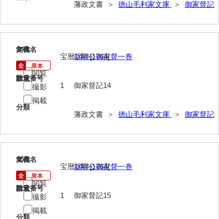
藩政文書 ＞
徳山毛利家文庫
＞
御家督記
総触書抜
法制録
14
文書名
年代
御住居日記
宝暦14年[1764]
就馴公御家督一巻
御新宅日記
閲覧
請求番号
数量
1
御家督記14
撮影
西殿日記
掲載
分類
大坂日記・御留守居方日記
藩政文書 ＞
徳山毛利家文庫
＞
御家督記
福間隆廉自記
大番所日記
15
文書名
年代
諸日記
宝暦14年[1764]
就馴公御家督一巻
元寛日記
閲覧
請求番号
数量
1
御家督記15
撮影
他境役人奉書録
掲載
分類