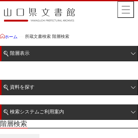
所蔵文書検索 階層検索
ホーム
階層表示
山口県文書館所蔵文書
藩政文書
資料を探す
毛利家文庫
簡易検索
徳山毛利家文庫
検索システムご利用案内
大令録
階層検索
階層検索
検索システムの利用について
重令録
詳細検索
公儀事