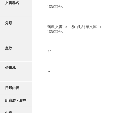
更新履歴
文書群名
御家督記
奉書録
絵図・地図
記録所書送
分類
藩政文書 ＞ 徳山毛利家文庫 ＞
江府書簡録
写真・絵はがき
御家督記
御手紙控
近代刊行写真帳類
告事録
点数
24
御居間日記
ポスター・リーフレット
記録所日記
伝来地
－
高画質画像ダウンロード
御納戸日記
桜田日記
目録内容
譜録
組織歴・履歴
打渡帳