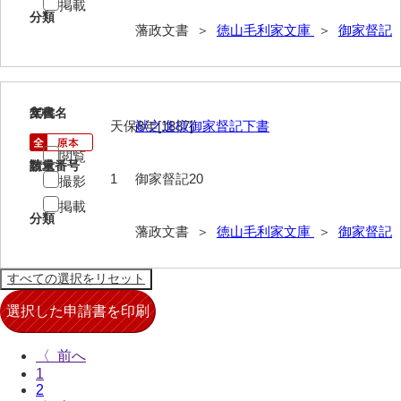
掲載
擬対問録
分類
藩政文書 ＞
徳山毛利家文庫
＞
御家督記
条約
風説書
20
文書名
年代
新聞
天保8年[1837]
猷之進様御家督記下書
藩翰譜
閲覧
請求番号
数量
1
御家督記20
撮影
詠草
掲載
分類
藩庁
藩政文書 ＞
徳山毛利家文庫
＞
御家督記
公裁録
太政官諸省達書
公儀所日誌
〈
江城日誌
1
2
太政官日誌