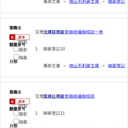
藩政文書 ＞
徳山毛利家文庫
＞
御家督記
御制法
服忌令
高札控
10
文書名
年代
宝暦元年[1751]
大膳様御家督御祝儀御招請一巻
学館
閲覧
請求番号
数量
凶事分類・吉凶書抜
1
御家督記10
撮影
掲載
朝鮮人来聘記
分類
藩政文書 ＞
徳山毛利家文庫
＞
御家督記
出津切手
御書御判物控
政刑両余藪目簿
11
文書名
年代
宝暦元年[1751]
重就公御家督御祝儀御招請
諸令治法両部抜要
閲覧
請求番号
数量
1
御家督記11
部分類例考
撮影
掲載
治法捷径録
分類