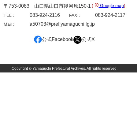
(
Google map
)
〒753-0083 山口県山口市後河原150-1
諸家文書
083-924-2116
083-924-2117
TEL：
FAX：
特設文庫
a50703@pref.yamaguchi.lg.jp
Mail：
公式Facebook
公式X
Copyright © Yamaguchi Prefectural Archives. All rights reserved.