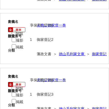
御年賀記
御就国記
2
文書名
年代
御参勤記
享保4年[1719]
元堯公御家督一巻
御道中日記
閲覧
請求番号
数量
1
御家督記2
撮影
御勤記
掲載
分類
御馳走御勤記
藩政文書 ＞
徳山毛利家文庫
＞
御家督記
御門番御奉記
御防方御奉記
3
文書名
年代
御行萩記
享保4年[1719]
元堯公御家督一巻
閲覧
萩御留守中日記
請求番号
数量
1
御家督記3
撮影
山口御越記
掲載
分類
山口御入湯日記
藩政文書 ＞
徳山毛利家文庫
＞
御家督記