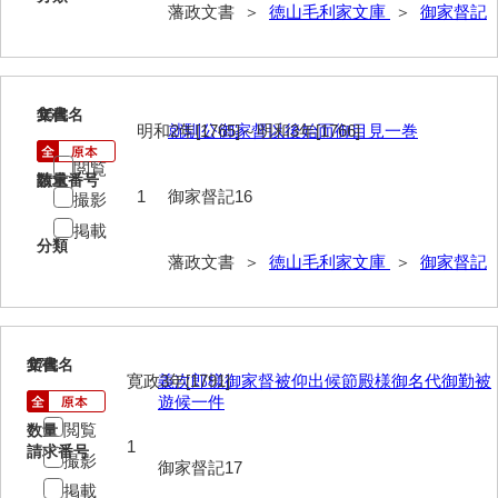
諸村奉書控
藩政文書 ＞
徳山毛利家文庫
＞
御家督記
御本家向書抜
同席申合帳・同席触
16
文書名
年代
御手伝記
明和2年[1765]～明和3年[1766]
就馴公御家督以後始而御目見一巻
閲覧
領内惣人数付
請求番号
数量
1
御家督記16
撮影
外礼方
掲載
分類
若殿様日記
藩政文書 ＞
徳山毛利家文庫
＞
御家督記
他役所方
書取
17
文書名
年代
寛政3年[1791]
義次郎様御家督被仰出候節殿様御名代御勤被
米銀請払大縛
遊候一件
治用方
閲覧
数量
1
請求番号
撮影
法制方
御家督記17
掲載