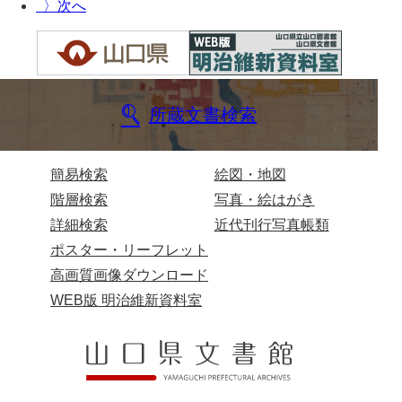
〉
布告全書
布告控
用達所日記
所蔵文書検索
農園日記
用達所記録
簡易検索
絵図・地図
用達所出納簿
階層検索
写真・絵はがき
詳細検索
近代刊行写真帳類
県庁伝来旧藩記録
ポスター・リーフレット
山口小郡宰判記録
高画質画像ダウンロード
両公伝史料
WEB版 明治維新資料室
三卿伝史料
特定歴史公文書
行政資料