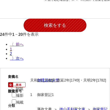
願事録
田畠下札大縛
御家譜
御家督記
件中
－
件を表示
24
1
20
御目見記
〈
1
御叙爵記
2
〉
御縁組婚姻記
御引越記
1
文書名
年代
御養縁記
天和2年[1682]・寛延2年[1749]・天明2年[1782]
御隠居御家督
御産一件
閲覧
請求番号
数量
1
御家督記1
撮影
御逝去録
掲載
分類
御法事控
藩政文書 ＞
徳山毛利家文庫
＞
御家督記