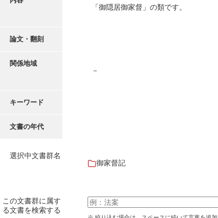
内容
御書案文
「御隠居御家督」の類です。
御在所書簡録
論文・翻刻
諸所仕出控
他所書簡控
関係地域
－
諸所到来控
御在城日記
キーワード
御在府日記
文書の年代
富田御殿日記
御手元日記
選択中文書群名
御家督記
御広式日記
御蔵本日記
この文書群に属す
御書出控
る文書を検索する
※ 絞り込む場合は、スペースに続いて言葉を追