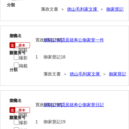
記録方
分類
藩政文書 ＞
徳山毛利家文庫
＞
御家督記
士民方
家来分限帳
18
古記
文書名
年代
寛政9年[1797]
就馴公御隠居就寿公御家督一件
御船手
閲覧
請求番号
数量
1
御家督記18
撮影
異国船漂着
掲載
刑訟
分類
藩政文書 ＞
徳山毛利家文庫
＞
御家督記
諸役
書抜
19
文書名
年代
寺社・町方
寛政9年[1797]
就馴公御隠居就寿公御家督日記
村方
閲覧
請求番号
数量
1
御家督記19
撮影
建白書・諸隊規約