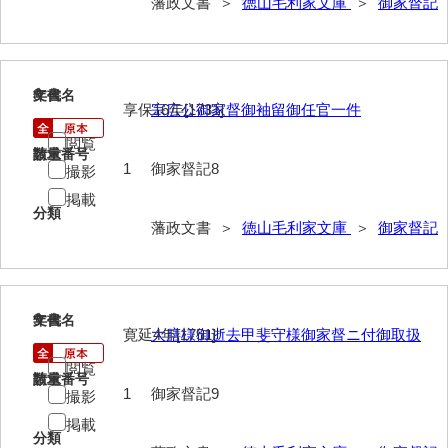
藩政文書 ＞
徳山毛利家文庫
＞
御家督記
遊行上人通路一件
廻浦記
測量方書上
8
文書名
年代
享保16年[1731]
宗広公御家督御袖留御任官一件
宝物帳・道具帳
閲覧
請求番号
数量
御勘渡奉書
1
御家督記8
撮影
銭穀録
掲載
分類
藩政文書 ＞
徳山毛利家文庫
＞
御家督記
諸村小貫過不足書取
川除方御定帳
御倹約書付
9
文書名
年代
寛延4年[1751]
大膳様御逝去甲斐守様御家督ニ付御取扱
畠堀田成石割帳
閲覧
請求番号
数量
職掌録
1
御家督記9
撮影
掲載
御当家律令
分類