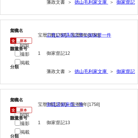
藩政文書 ＞
徳山毛利家文庫
＞
御家督記
年中行事
年表
12
文書名
年代
目録
宝暦7年[1757]～宝暦8年[1758]
広豊公御隠居広寛公御家督一件
逸史
閲覧
請求番号
数量
1
御家督記12
撮影
徳山藩改易騒動集大成
掲載
徳山藩史
分類
藩政文書 ＞
徳山毛利家文庫
＞
御家督記
旧史編纂材料
刑余録
13
文書名
年代
御尋口上書取
宝暦7年[1757]～宝暦8年[1758]
御隠居御家督一巻
常令録
閲覧
請求番号
数量
1
御家督記13
撮影
沙汰書
掲載
御触事録
分類