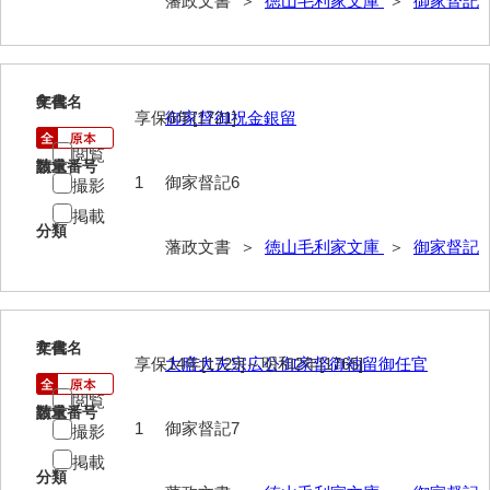
藩政文書 ＞
徳山毛利家文庫
＞
御家督記
山野懸合録
御猟御行歩御供触記
6
文書名
年代
享保6年[1721]
御家督御祝金銀留
勘場日記
閲覧
勤向日帳
請求番号
数量
1
御家督記6
撮影
当職方日記
掲載
分類
藩政文書 ＞
徳山毛利家文庫
＞
御家督記
御滞京日記
政府日記
御判司方大日記
7
文書名
年代
享保14年[1729]～明和2年[1765]
大膳大夫宗広公御家督御袖留御任官
寺社町方日記
閲覧
請求番号
数量
代官所日記
1
御家督記7
撮影
奉幣使方日記
掲載
分類