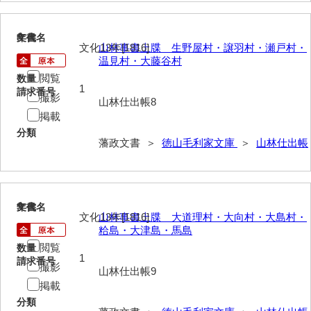
遊行上人通路一件
廻浦記
8
文書名
年代
文化13年[1816]
山林事書上牒 生野屋村・譲羽村・瀬戸村・
測量方書上
温見村・大藤谷村
閲覧
数量
宝物帳・道具帳
1
請求番号
撮影
山林仕出帳8
御勘渡奉書
掲載
分類
銭穀録
藩政文書 ＞
徳山毛利家文庫
＞
山林仕出帳
諸村小貫過不足書取
川除方御定帳
9
文書名
年代
御倹約書付
文化13年[1816]
山林事書上牒 大道理村・大向村・大島村・
粭島・大津島・馬島
畠堀田成石割帳
閲覧
数量
1
請求番号
撮影
職掌録
山林仕出帳9
掲載
御当家律令
分類