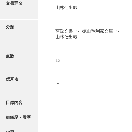
更新履歴
文書群名
山林仕出帳
奉書録
絵図・地図
記録所書送
分類
藩政文書 ＞ 徳山毛利家文庫 ＞
江府書簡録
写真・絵はがき
山林仕出帳
御手紙控
近代刊行写真帳類
告事録
点数
12
御居間日記
ポスター・リーフレット
記録所日記
伝来地
－
高画質画像ダウンロード
御納戸日記
桜田日記
目録内容
譜録
組織歴・履歴
打渡帳