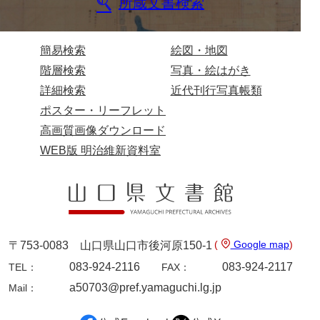
所蔵文書検索
総触書抜
法制録
簡易検索
絵図・地図
階層検索
写真・絵はがき
御住居日記
詳細検索
近代刊行写真帳類
御新宅日記
ポスター・リーフレット
高画質画像ダウンロード
西殿日記
WEB版 明治維新資料室
大坂日記・御留守居方日記
福間隆廉自記
大番所日記
諸日記
(
Google map
)
〒753-0083 山口県山口市後河原150-1
083-924-2116
083-924-2117
元寛日記
TEL：
FAX：
a50703@pref.yamaguchi.lg.jp
Mail：
他境役人奉書録