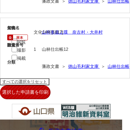
藩政文書 ＞
徳山毛利家文庫
＞
山林仕出帳
年中行事
年表
12
文書名
年代
目録
文化14年[1817]
山林事書上牒 奈古村・大井村
逸史
閲覧
請求番号
数量
1
山林仕出帳12
撮影
徳山藩改易騒動集大成
掲載
徳山藩史
分類
藩政文書 ＞
徳山毛利家文庫
＞
山林仕出帳
旧史編纂材料
刑余録
御尋口上書取
常令録
沙汰書
御触事録