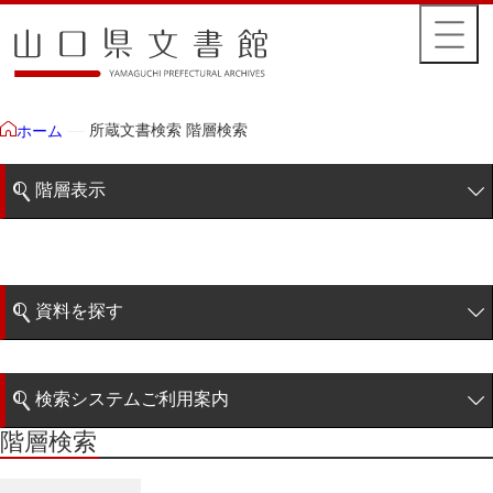
所蔵文書検索 階層検索
ホーム
階層表示
山口県文書館所蔵文書
藩政文書
資料を探す
毛利家文庫
簡易検索
徳山毛利家文庫
検索システムご利用案内
大令録
階層検索
階層検索
検索システムの利用について
重令録
詳細検索
公儀事