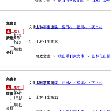
藩政文書 ＞
徳山毛利家文庫
＞
山林仕出帳
御制法
服忌令
高札控
10
文書名
年代
文化13年[1816]
山林事書上牒 富田村・福川村・夜市村
学館
閲覧
請求番号
数量
1
山林仕出帳10
凶事分類・吉凶書抜
撮影
掲載
朝鮮人来聘記
分類
藩政文書 ＞
徳山毛利家文庫
＞
山林仕出帳
出津切手
御書御判物控
11
文書名
年代
政刑両余藪目簿
文化13年[1816]
山林事書上牒 戸田村・富海村・下上村
諸令治法両部抜要
閲覧
請求番号
数量
1
山林仕出帳11
撮影
部分類例考
掲載
治法捷径録
分類