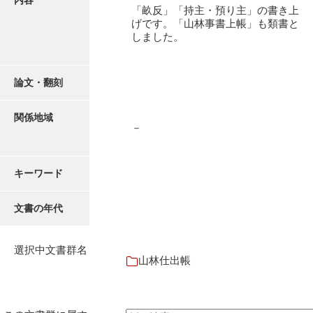
内容
御書案文
「畝反」「持主・預り主」の書き上
げです。「山林事書上帳」も類書と
御在所書簡録
しました。
諸所仕出控
論文・翻刻
他所書簡控
諸所到来控
関係地域
－
御在城日記
御在府日記
キーワード
富田御殿日記
文書の年代
御手元日記
御広式日記
選択中文書群名
山林仕出帳
御蔵本日記
御書出控