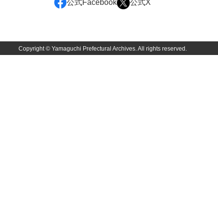
諸村奉書控
公式Facebook
公式X
御本家向書抜
同席申合帳・同席触
Copyright © Yamaguchi Prefectural Archives. All rights reserved.
御手伝記
領内惣人数付
外礼方
若殿様日記
他役所方
書取
米銀請払大縛
治用方
法制方