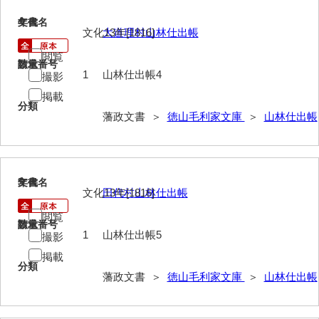
巡見上使記
4
文書名
年代
文化13年[1816]
大道理村山林仕出帳
御廻国記
閲覧
請求番号
数量
1
山林仕出帳4
遣使記内編
撮影
掲載
萩岩国八家日記
分類
藩政文書 ＞
徳山毛利家文庫
＞
山林仕出帳
上御用所日記
下御用所日記
5
文書名
年代
山方全録
文化13年[1816]
田代村山林仕出帳
山方日記
閲覧
請求番号
数量
1
山林仕出帳5
撮影
山下札大縛
掲載
山林仕出帳
分類
藩政文書 ＞
徳山毛利家文庫
＞
山林仕出帳
山畝反運上究帳
山方万書取