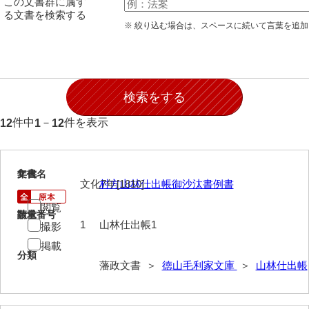
この文書群に属す
願事録
る文書を検索する
※ 絞り込む場合は、スペースに続いて言葉を追
田畠下札大縛
御家譜
御家督記
御目見記
件中
－
件を表示
12
1
12
御叙爵記
御縁組婚姻記
1
文書名
年代
文化7年[1810]
村方山林仕出帳御沙汰書例書
御引越記
閲覧
請求番号
数量
御養縁記
1
山林仕出帳1
撮影
掲載
御産一件
分類
藩政文書 ＞
徳山毛利家文庫
＞
山林仕出帳
御逝去録
御法事控