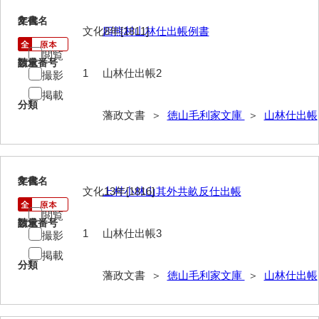
御年賀記
2
文書名
年代
文化8年[1811]
四熊村山林仕出帳例書
御就国記
閲覧
請求番号
数量
御参勤記
1
山林仕出帳2
撮影
掲載
御道中日記
分類
藩政文書 ＞
徳山毛利家文庫
＞
山林仕出帳
御勤記
御馳走御勤記
御門番御奉記
3
文書名
年代
文化13年[1816]
上村小林山其外共畝反仕出帳
御防方御奉記
閲覧
請求番号
数量
御行萩記
1
山林仕出帳3
撮影
掲載
萩御留守中日記
分類
藩政文書 ＞
徳山毛利家文庫
＞
山林仕出帳
山口御越記
山口御入湯日記