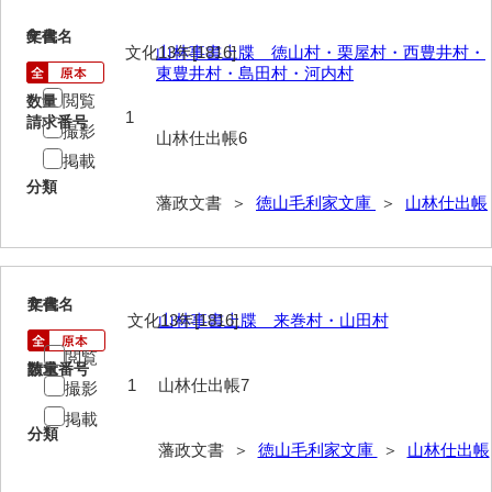
6
文書名
年代
山野懸合録
文化13年[1816]
山林事書上牒 徳山村・栗屋村・西豊井村・
東豊井村・島田村・河内村
御猟御行歩御供触記
閲覧
数量
1
請求番号
勘場日記
撮影
山林仕出帳6
掲載
勤向日帳
分類
藩政文書 ＞
徳山毛利家文庫
＞
山林仕出帳
当職方日記
御滞京日記
政府日記
7
文書名
年代
文化13年[1816]
山林事書上牒 来巻村・山田村
御判司方大日記
閲覧
請求番号
数量
寺社町方日記
1
山林仕出帳7
撮影
代官所日記
掲載
分類
藩政文書 ＞
徳山毛利家文庫
＞
山林仕出帳
奉幣使方日記