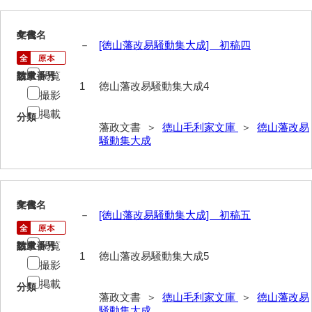
巡見上使記
4
文書名
年代
－
[徳山藩改易騒動集大成] 初稿四
御廻国記
遣使記内編
閲覧
請求番号
数量
1
徳山藩改易騒動集大成4
撮影
萩岩国八家日記
掲載
分類
上御用所日記
藩政文書 ＞
徳山毛利家文庫
＞
徳山藩改易
騒動集大成
下御用所日記
山方全録
5
文書名
年代
山方日記
－
[徳山藩改易騒動集大成] 初稿五
山下札大縛
閲覧
請求番号
数量
1
徳山藩改易騒動集大成5
山林仕出帳
撮影
掲載
山畝反運上究帳
分類
藩政文書 ＞
徳山毛利家文庫
＞
徳山藩改易
騒動集大成
山方万書取