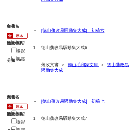
山野懸合録
御猟御行歩御供触記
6
文書名
年代
－
[徳山藩改易騒動集大成] 初稿六
勘場日記
閲覧
請求番号
数量
勤向日帳
1
徳山藩改易騒動集大成6
撮影
当職方日記
掲載
分類
藩政文書 ＞
徳山毛利家文庫
＞
徳山藩改易
御滞京日記
騒動集大成
政府日記
御判司方大日記
7
文書名
年代
寺社町方日記
－
[徳山藩改易騒動集大成] 初稿七
代官所日記
閲覧
請求番号
数量
1
徳山藩改易騒動集大成7
奉幣使方日記
撮影
掲載