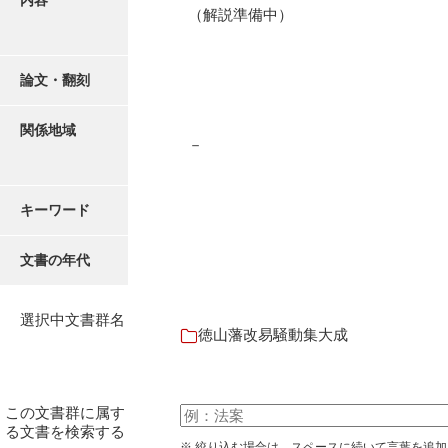
内容
御書案文
（解説準備中）
御在所書簡録
論文・翻刻
諸所仕出控
他所書簡控
関係地域
－
諸所到来控
御在城日記
キーワード
御在府日記
文書の年代
富田御殿日記
御手元日記
選択中文書群名
徳山藩改易騒動集大成
御広式日記
御蔵本日記
この文書群に属す
御書出控
る文書を検索する
※ 絞り込む場合は、スペースに続いて言葉を追