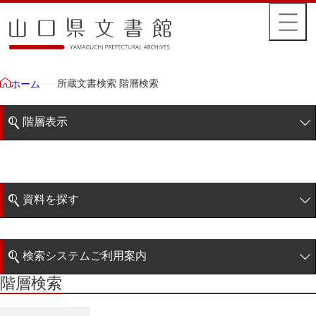
所蔵文書検索 階層検索
ホーム
階層表示
山口県文書館所蔵文書
藩政文書
資料を探す
毛利家文庫
簡易検索
徳山毛利家文庫
検索システムご利用案内
大令録
階層検索
階層検索
検索システムの利用について
重令録
詳細検索
公儀事