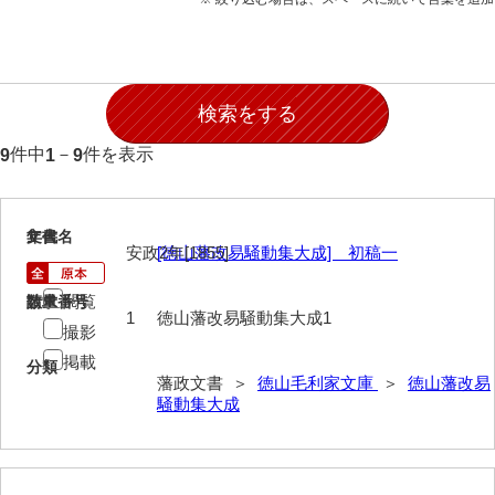
願事録
田畠下札大縛
御家譜
御家督記
件中
－
件を表示
9
1
9
御目見記
御叙爵記
1
文書名
年代
安政2年[1855]
[徳山藩改易騒動集大成] 初稿一
御縁組婚姻記
閲覧
請求番号
数量
御引越記
1
徳山藩改易騒動集大成1
撮影
御養縁記
掲載
分類
藩政文書 ＞
徳山毛利家文庫
＞
徳山藩改易
御産一件
騒動集大成
御逝去録
御法事控