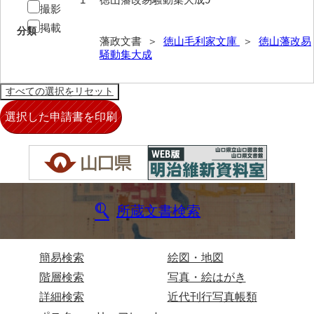
撮影
御制法
掲載
分類
服忌令
藩政文書 ＞
徳山毛利家文庫
＞
徳山藩改易
騒動集大成
高札控
学館
凶事分類・吉凶書抜
朝鮮人来聘記
出津切手
御書御判物控
所蔵文書検索
政刑両余藪目簿
諸令治法両部抜要
簡易検索
絵図・地図
階層検索
写真・絵はがき
部分類例考
詳細検索
近代刊行写真帳類
治法捷径録