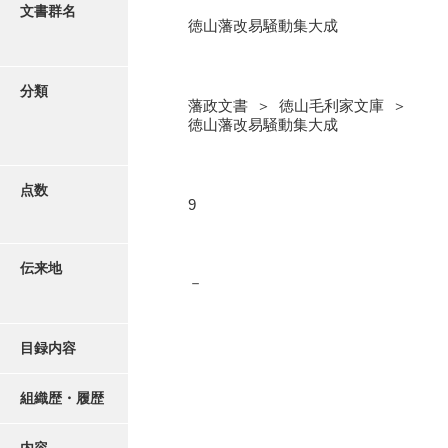
更新履歴
文書群名
徳山藩改易騒動集大成
奉書録
絵図・地図
記録所書送
分類
藩政文書 ＞ 徳山毛利家文庫 ＞
江府書簡録
写真・絵はがき
徳山藩改易騒動集大成
御手紙控
近代刊行写真帳類
告事録
点数
9
御居間日記
ポスター・リーフレット
記録所日記
伝来地
－
高画質画像ダウンロード
御納戸日記
桜田日記
目録内容
譜録
組織歴・履歴
打渡帳