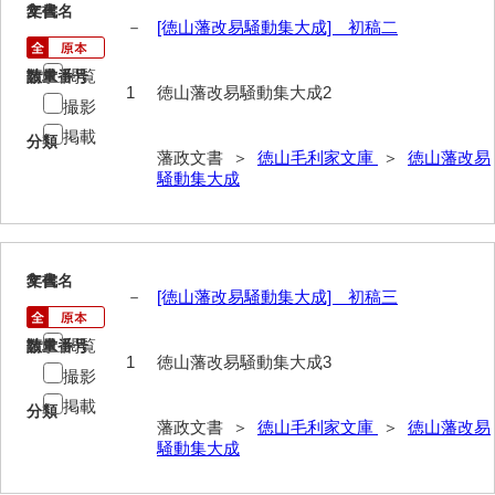
2
文書名
年代
御年賀記
－
[徳山藩改易騒動集大成] 初稿二
御就国記
閲覧
請求番号
数量
1
徳山藩改易騒動集大成2
撮影
御参勤記
掲載
分類
御道中日記
藩政文書 ＞
徳山毛利家文庫
＞
徳山藩改易
騒動集大成
御勤記
御馳走御勤記
御門番御奉記
3
文書名
年代
－
[徳山藩改易騒動集大成] 初稿三
御防方御奉記
閲覧
請求番号
数量
御行萩記
1
徳山藩改易騒動集大成3
撮影
萩御留守中日記
掲載
分類
藩政文書 ＞
徳山毛利家文庫
＞
徳山藩改易
山口御越記
騒動集大成
山口御入湯日記