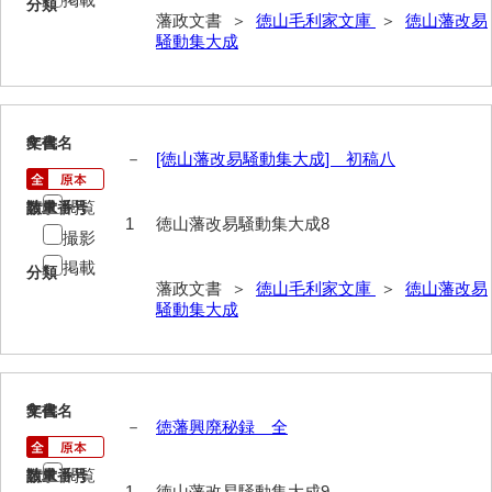
分類
遊行上人通路一件
藩政文書 ＞
徳山毛利家文庫
＞
徳山藩改易
騒動集大成
廻浦記
測量方書上
宝物帳・道具帳
8
文書名
年代
－
[徳山藩改易騒動集大成] 初稿八
御勘渡奉書
閲覧
請求番号
数量
銭穀録
1
徳山藩改易騒動集大成8
撮影
諸村小貫過不足書取
掲載
分類
藩政文書 ＞
徳山毛利家文庫
＞
徳山藩改易
川除方御定帳
騒動集大成
御倹約書付
畠堀田成石割帳
9
文書名
年代
職掌録
－
徳藩興廃秘録 全
御当家律令
閲覧
請求番号
数量
1
徳山藩改易騒動集大成9