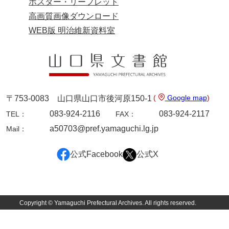
ポスター・リーフレット
年中行事
高画質画像ダウンロード
WEB版 明治維新資料室
年表
目録
逸史
徳山藩改易騒動集大成
(
Google map
)
〒753-0083 山口県山口市後河原150-1
徳山藩史
083-924-2116
083-924-2117
TEL：
FAX：
a50703@pref.yamaguchi.lg.jp
旧史編纂材料
Mail：
刑余録
公式Facebook
公式X
御尋口上書取
常令録
Copyright © Yamaguchi Prefectural Archives. All rights reserved.
沙汰書
御触事録