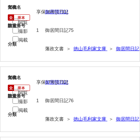
諸村奉書控
75
文書名
年代
享保16年[1731]
御居間日記
御本家向書抜
閲覧
同席申合帳・同席触
請求番号
数量
1
御居間日記75
撮影
御手伝記
掲載
分類
領内惣人数付
藩政文書 ＞
徳山毛利家文庫
＞
御居間日記
外礼方
若殿様日記
76
文書名
年代
享保17年[1732]
御居間日記
他役所方
閲覧
書取
請求番号
数量
1
御居間日記76
撮影
米銀請払大縛
掲載
分類
藩政文書 ＞
徳山毛利家文庫
＞
御居間日記
治用方
法制方