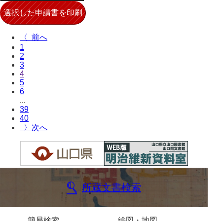
布告全書
布告控
〈
1
用達所日記
2
3
農園日記
4
5
用達所記録
6
...
用達所出納簿
39
40
県庁伝来旧藩記録
〉
山口小郡宰判記録
両公伝史料
三卿伝史料
所蔵文書検索
特定歴史公文書
行政資料
簡易検索
絵図・地図