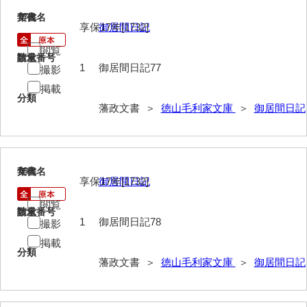
記録方
77
文書名
年代
享保17年[1732]
御居間日記
士民方
閲覧
請求番号
数量
家来分限帳
1
御居間日記77
撮影
古記
掲載
分類
藩政文書 ＞
徳山毛利家文庫
＞
御居間日記
御船手
異国船漂着
刑訟
78
文書名
年代
享保17年[1732]
御居間日記
諸役
閲覧
請求番号
数量
書抜
1
御居間日記78
撮影
寺社・町方
掲載
分類
藩政文書 ＞
徳山毛利家文庫
＞
御居間日記
村方
建白書・諸隊規約