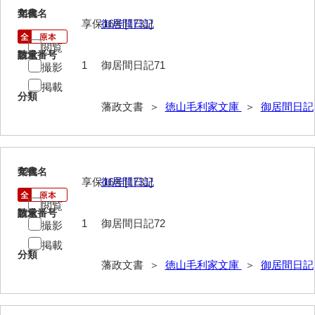
71
文書名
年代
年中行事
享保16年[1731]
御居間日記
年表
閲覧
請求番号
数量
1
御居間日記71
撮影
目録
掲載
分類
逸史
藩政文書 ＞
徳山毛利家文庫
＞
御居間日記
徳山藩改易騒動集大成
徳山藩史
72
文書名
年代
旧史編纂材料
享保16年[1731]
御居間日記
刑余録
閲覧
請求番号
数量
1
御居間日記72
撮影
御尋口上書取
掲載
分類
常令録
藩政文書 ＞
徳山毛利家文庫
＞
御居間日記
沙汰書
御触事録