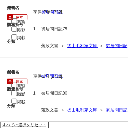
擬対問録
79
文書名
年代
享保17年[1732]
御居間日記
条約
閲覧
請求番号
数量
風説書
1
御居間日記79
撮影
掲載
新聞
分類
藩政文書 ＞
徳山毛利家文庫
＞
御居間日記
藩翰譜
詠草
藩庁
80
文書名
年代
享保17年[1732]
御居間日記
公裁録
閲覧
請求番号
数量
太政官諸省達書
1
御居間日記80
撮影
掲載
公儀所日誌
分類
藩政文書 ＞
徳山毛利家文庫
＞
御居間日記
江城日誌
太政官日誌