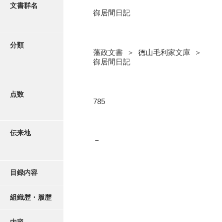
更新履歴
文書群名
御居間日記
奉書録
絵図・地図
記録所書送
分類
藩政文書 ＞ 徳山毛利家文庫 ＞
江府書簡録
写真・絵はがき
御居間日記
御手紙控
近代刊行写真帳類
告事録
点数
785
御居間日記
ポスター・リーフレット
記録所日記
伝来地
－
高画質画像ダウンロード
御納戸日記
桜田日記
目録内容
譜録
組織歴・履歴
打渡帳