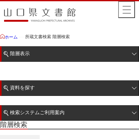
所蔵文書検索 階層検索
ホーム
階層表示
山口県文書館所蔵文書
藩政文書
資料を探す
毛利家文庫
簡易検索
徳山毛利家文庫
検索システムご利用案内
大令録
階層検索
階層検索
検索システムの利用について
重令録
詳細検索
公儀事