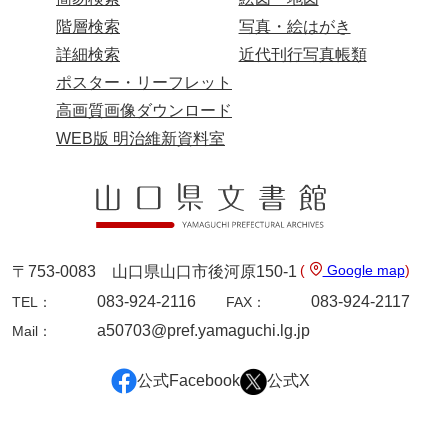
階層検索
写真・絵はがき
諸家文書
詳細検索
近代刊行写真帳類
特設文庫
ポスター・リーフレット
高画質画像ダウンロード
WEB版 明治維新資料室
(
Google map
)
〒753-0083 山口県山口市後河原150-1
083-924-2116
083-924-2117
TEL：
FAX：
a50703@pref.yamaguchi.lg.jp
Mail：
公式Facebook
公式X