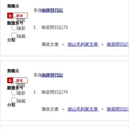
73
文書名
年代
総触書抜
享保16年[1731]
御居間日記
閲覧
法制録
請求番号
数量
1
御居間日記73
撮影
御住居日記
掲載
分類
御新宅日記
藩政文書 ＞
徳山毛利家文庫
＞
御居間日記
西殿日記
大坂日記・御留守居方日記
74
文書名
年代
福間隆廉自記
享保16年[1731]
御居間日記
閲覧
大番所日記
請求番号
数量
1
御居間日記74
撮影
諸日記
掲載
分類
元寛日記
藩政文書 ＞
徳山毛利家文庫
＞
御居間日記
他境役人奉書録