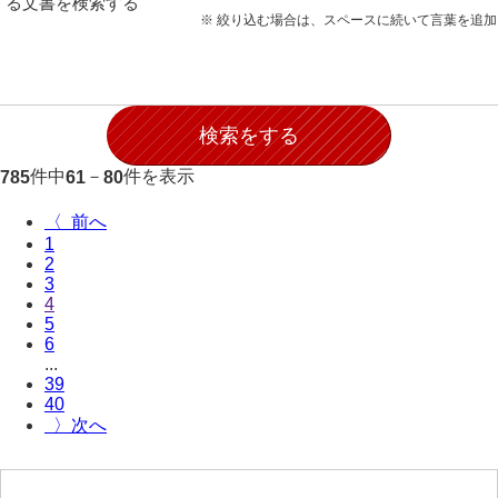
る文書を検索する
願事録
※ 絞り込む場合は、スペースに続いて言葉を追
田畠下札大縛
御家譜
御家督記
件中
－
件を表示
785
61
80
御目見記
〈
御叙爵記
1
2
御縁組婚姻記
3
4
御引越記
5
6
御養縁記
...
39
御産一件
40
〉
御逝去録
御法事控