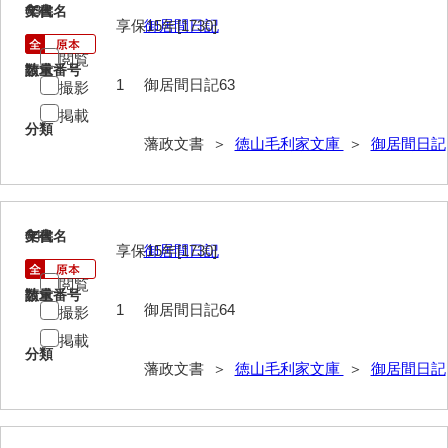
63
文書名
年代
享保15年[1730]
御居間日記
巡見上使記
閲覧
御廻国記
請求番号
数量
1
御居間日記63
撮影
遣使記内編
掲載
分類
藩政文書 ＞
徳山毛利家文庫
＞
御居間日記
萩岩国八家日記
上御用所日記
下御用所日記
64
文書名
年代
享保15年[1730]
御居間日記
山方全録
閲覧
請求番号
数量
山方日記
1
御居間日記64
撮影
山下札大縛
掲載
分類
藩政文書 ＞
徳山毛利家文庫
＞
御居間日記
山林仕出帳
山畝反運上究帳
山方万書取