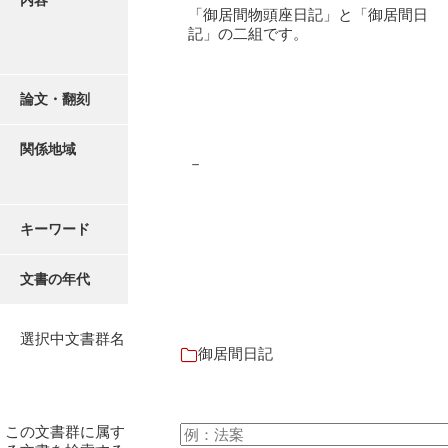
内容
御書案文
「御居間物頭座日記」と「御居間日
記」の二組です。
御在所書簡録
諸所仕出控
論文・翻刻
他所書簡控
関係地域
諸所到来控
－
御在城日記
キーワード
御在府日記
富田御殿日記
文書の年代
御手元日記
選択中文書群名
御広式日記
御居間日記
御蔵本日記
御書出控
この文書群に属す