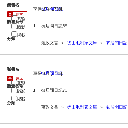
御制法
69
文書名
年代
享保15年[1730]
御居間日記
服忌令
閲覧
請求番号
数量
1
御居間日記69
高札控
撮影
掲載
学館
分類
藩政文書 ＞
徳山毛利家文庫
＞
御居間日記
凶事分類・吉凶書抜
朝鮮人来聘記
70
文書名
年代
出津切手
享保16年[1731]
御居間日記
御書御判物控
閲覧
請求番号
数量
1
御居間日記70
撮影
政刑両余藪目簿
掲載
諸令治法両部抜要
分類
藩政文書 ＞
徳山毛利家文庫
＞
御居間日記
部分類例考
治法捷径録