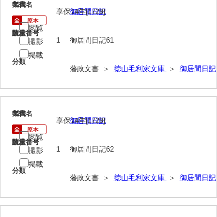
61
文書名
年代
御年賀記
享保14年[1729]
御居間日記
閲覧
御就国記
請求番号
数量
1
御居間日記61
撮影
御参勤記
掲載
分類
御道中日記
藩政文書 ＞
徳山毛利家文庫
＞
御居間日記
御勤記
御馳走御勤記
62
文書名
年代
享保14年[1729]
御居間日記
御門番御奉記
閲覧
御防方御奉記
請求番号
数量
1
御居間日記62
撮影
御行萩記
掲載
分類
萩御留守中日記
藩政文書 ＞
徳山毛利家文庫
＞
御居間日記
山口御越記
山口御入湯日記