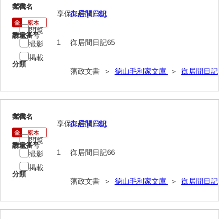
65
文書名
年代
享保15年[1730]
御居間日記
山野懸合録
閲覧
請求番号
数量
御猟御行歩御供触記
1
御居間日記65
撮影
勘場日記
掲載
分類
藩政文書 ＞
徳山毛利家文庫
＞
御居間日記
勤向日帳
当職方日記
御滞京日記
66
文書名
年代
享保15年[1730]
御居間日記
政府日記
閲覧
請求番号
数量
御判司方大日記
1
御居間日記66
撮影
掲載
寺社町方日記
分類
藩政文書 ＞
徳山毛利家文庫
＞
御居間日記
代官所日記
奉幣使方日記