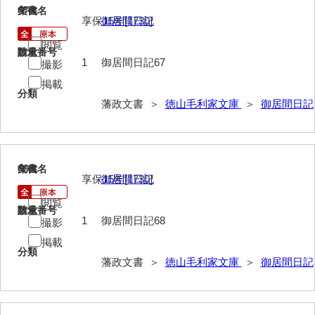
遊行上人通路一件
67
文書名
年代
享保15年[1730]
御居間日記
廻浦記
閲覧
請求番号
数量
測量方書上
1
御居間日記67
撮影
掲載
宝物帳・道具帳
分類
藩政文書 ＞
徳山毛利家文庫
＞
御居間日記
御勘渡奉書
銭穀録
諸村小貫過不足書取
68
文書名
年代
享保15年[1730]
御居間日記
川除方御定帳
閲覧
請求番号
数量
御倹約書付
1
御居間日記68
撮影
掲載
畠堀田成石割帳
分類
藩政文書 ＞
徳山毛利家文庫
＞
御居間日記
職掌録
御当家律令