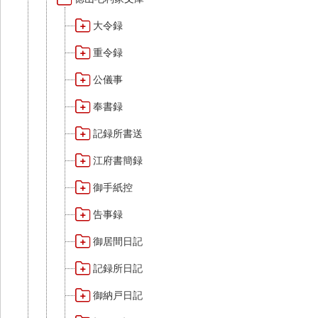
大令録
重令録
公儀事
奉書録
記録所書送
江府書簡録
御手紙控
告事録
御居間日記
記録所日記
御納戸日記