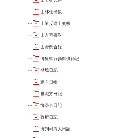
山下札大縛
山林仕出帳
山畝反運上究帳
山方万書取
山野懸合録
御猟御行歩御供触記
勘場日記
勤向日帳
当職方日記
御滞京日記
政府日記
御判司方大日記