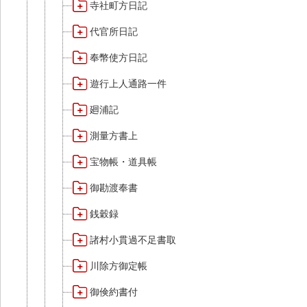
寺社町方日記
代官所日記
奉幣使方日記
遊行上人通路一件
廻浦記
測量方書上
宝物帳・道具帳
御勘渡奉書
銭穀録
諸村小貫過不足書取
川除方御定帳
御倹約書付