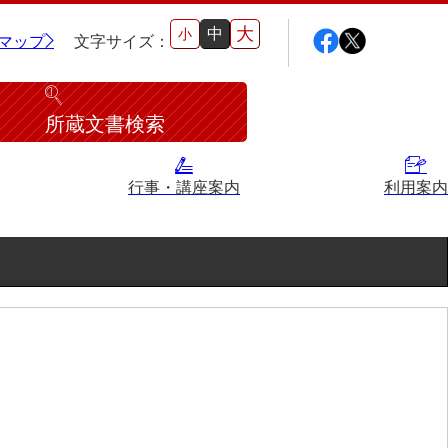
大
中
小
マップ
文字サイズ：
所蔵文書検索
行事・講座案内
利用案内