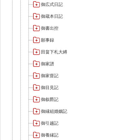
御広式日記
御蔵本日記
御書出控
願事録
田畠下札大縛
御家譜
御家督記
御目見記
御叙爵記
御縁組婚姻記
御引越記
御養縁記