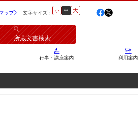
大
中
小
マップ
文字サイズ：
所蔵文書検索
行事・講座案内
利用案内