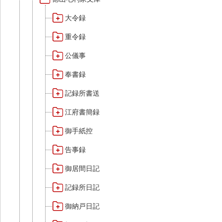
大令録
重令録
公儀事
奉書録
記録所書送
江府書簡録
御手紙控
告事録
御居間日記
記録所日記
御納戸日記