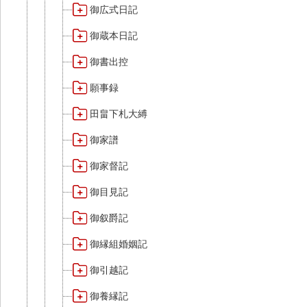
御広式日記
御蔵本日記
御書出控
願事録
田畠下札大縛
御家譜
御家督記
御目見記
御叙爵記
御縁組婚姻記
御引越記
御養縁記