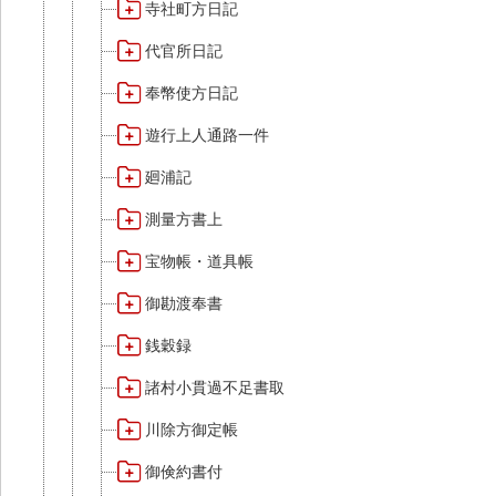
寺社町方日記
代官所日記
奉幣使方日記
遊行上人通路一件
廻浦記
測量方書上
宝物帳・道具帳
御勘渡奉書
銭穀録
諸村小貫過不足書取
川除方御定帳
御倹約書付