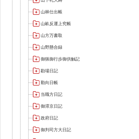
山下札大縛
山林仕出帳
山畝反運上究帳
山方万書取
山野懸合録
御猟御行歩御供触記
勘場日記
勤向日帳
当職方日記
御滞京日記
政府日記
御判司方大日記