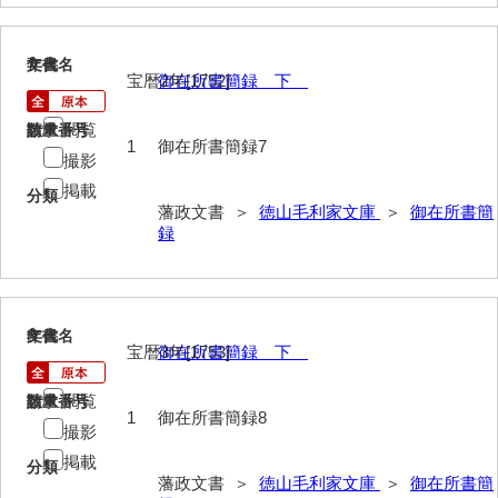
遊行上人通路一件
廻浦記
7
文書名
年代
宝暦2年[1752]
御在所書簡録 下
測量方書上
閲覧
請求番号
数量
宝物帳・道具帳
1
御在所書簡録7
撮影
御勘渡奉書
掲載
分類
藩政文書 ＞
徳山毛利家文庫
＞
御在所書簡
銭穀録
録
諸村小貫過不足書取
川除方御定帳
8
文書名
年代
御倹約書付
宝暦3年[1753]
御在所書簡録 下
畠堀田成石割帳
閲覧
請求番号
数量
1
御在所書簡録8
撮影
職掌録
掲載
分類
御当家律令
藩政文書 ＞
徳山毛利家文庫
＞
御在所書簡