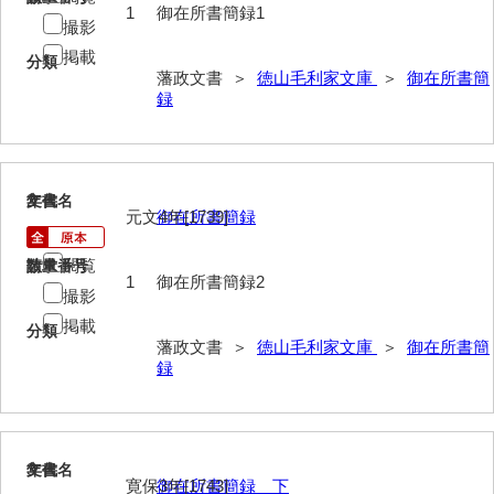
1
御在所書簡録1
御年賀記
撮影
掲載
分類
御就国記
藩政文書 ＞
徳山毛利家文庫
＞
御在所書簡
録
御参勤記
御道中日記
御勤記
2
文書名
年代
元文4年[1739]
御在所書簡録
御馳走御勤記
閲覧
請求番号
数量
御門番御奉記
1
御在所書簡録2
撮影
御防方御奉記
掲載
分類
藩政文書 ＞
徳山毛利家文庫
＞
御在所書簡
御行萩記
録
萩御留守中日記
山口御越記
3
文書名
年代
山口御入湯日記
寛保3年[1743]
御在所書簡録 下