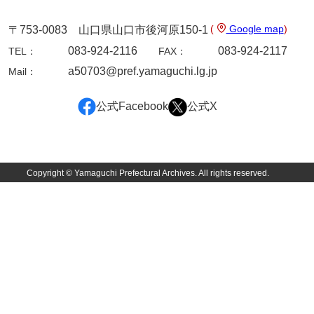
(
Google map
)
〒753-0083 山口県山口市後河原150-1
083-924-2116
083-924-2117
TEL：
FAX：
a50703@pref.yamaguchi.lg.jp
Mail：
公式Facebook
公式X
Copyright © Yamaguchi Prefectural Archives. All rights reserved.