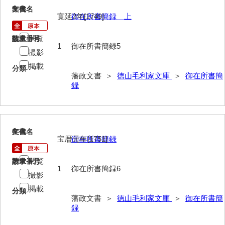
5
文書名
年代
寛延2年[1749]
御在所書簡録 上
山野懸合録
閲覧
御猟御行歩御供触記
請求番号
数量
1
御在所書簡録5
撮影
勘場日記
掲載
分類
藩政文書 ＞
徳山毛利家文庫
＞
御在所書簡
勤向日帳
録
当職方日記
御滞京日記
6
文書名
年代
政府日記
宝暦元年[1751]
御在所書簡録
御判司方大日記
閲覧
請求番号
数量
1
御在所書簡録6
寺社町方日記
撮影
掲載
代官所日記
分類
藩政文書 ＞
徳山毛利家文庫
＞
御在所書簡
録
奉幣使方日記