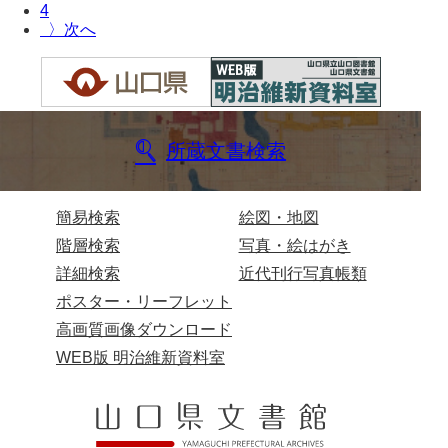
4
〉
諸家文書
特設文庫
所蔵文書検索
簡易検索
絵図・地図
階層検索
写真・絵はがき
詳細検索
近代刊行写真帳類
ポスター・リーフレット
高画質画像ダウンロード
WEB版 明治維新資料室