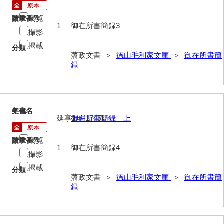
巡見上使記
閲覧
請求番号
数量
1
御在所書簡録3
撮影
御廻国記
掲載
分類
遣使記内編
藩政文書 ＞
徳山毛利家文庫
＞
御在所書簡
録
萩岩国八家日記
上御用所日記
下御用所日記
4
文書名
年代
延享2年[1745]
御在所書簡録 上
山方全録
閲覧
請求番号
数量
1
御在所書簡録4
山方日記
撮影
山下札大縛
掲載
分類
藩政文書 ＞
徳山毛利家文庫
＞
御在所書簡
山林仕出帳
録
山畝反運上究帳
山方万書取