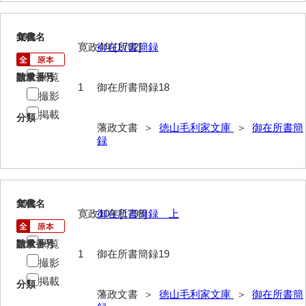
擬対問録
18
文書名
年代
条約
寛政4年[1792]
御在所書簡録
風説書
閲覧
請求番号
数量
1
御在所書簡録18
新聞
撮影
掲載
藩翰譜
分類
藩政文書 ＞
徳山毛利家文庫
＞
御在所書簡
録
詠草
藩庁
公裁録
19
文書名
年代
寛政10年[1798]
御在所書簡録 上
太政官諸省達書
閲覧
請求番号
数量
公儀所日誌
1
御在所書簡録19
撮影
江城日誌
掲載
分類
藩政文書 ＞
徳山毛利家文庫
＞
御在所書簡
太政官日誌