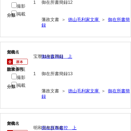
1
御在所書簡録12
撮影
総触書抜
掲載
分類
藩政文書 ＞
徳山毛利家文庫
＞
御在所書簡
法制録
録
御住居日記
御新宅日記
13
文書名
年代
西殿日記
宝暦11年[1761]
御在書簡録 上
大坂日記・御留守居方日記
閲覧
請求番号
数量
1
御在所書簡録13
福間隆廉自記
撮影
掲載
分類
大番所日記
藩政文書 ＞
徳山毛利家文庫
＞
御在所書簡
録
諸日記
元寛日記
他境役人奉書録
14
文書名
年代
明和元年[1764]
御在所奉書控 上