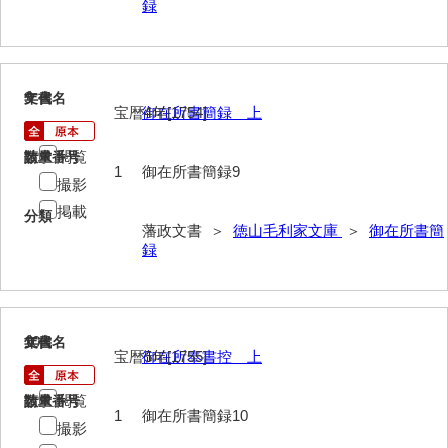
録
御制法
服忌令
高札控
9
文書名
年代
宝暦4年[1754]
御在所書簡録 上
学館
閲覧
請求番号
数量
凶事分類・吉凶書抜
1
御在所書簡録9
撮影
朝鮮人来聘記
掲載
分類
藩政文書 ＞
徳山毛利家文庫
＞
御在所書簡
出津切手
録
御書御判物控
政刑両余藪目簿
10
文書名
年代
宝暦5年[1755]
御在所奉書控 上
諸令治法両部抜要
部分類例考
閲覧
請求番号
数量
1
御在所書簡録10
撮影
治法捷径録