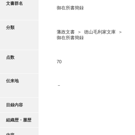
更新履歴
文書群名
御在所書簡録
奉書録
絵図・地図
記録所書送
分類
藩政文書 ＞ 徳山毛利家文庫 ＞
江府書簡録
写真・絵はがき
御在所書簡録
御手紙控
近代刊行写真帳類
告事録
点数
70
御居間日記
ポスター・リーフレット
記録所日記
伝来地
－
高画質画像ダウンロード
御納戸日記
桜田日記
目録内容
譜録
組織歴・履歴
打渡帳