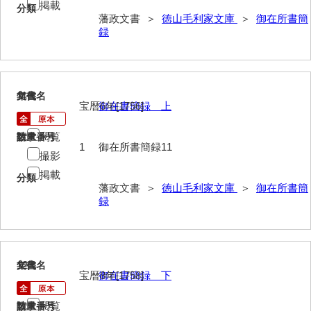
掲載
分類
年中行事
藩政文書 ＞
徳山毛利家文庫
＞
御在所書簡
録
年表
目録
11
逸史
文書名
年代
宝暦6年[1756]
御在書簡録 上
徳山藩改易騒動集大成
閲覧
請求番号
数量
1
御在所書簡録11
徳山藩史
撮影
掲載
旧史編纂材料
分類
藩政文書 ＞
徳山毛利家文庫
＞
御在所書簡
録
刑余録
御尋口上書取
常令録
12
文書名
年代
宝暦8年[1758]
御在書簡録 下
沙汰書
閲覧
請求番号
数量
御触事録