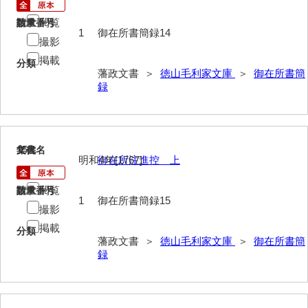
諸村奉書控
閲覧
請求番号
数量
御本家向書抜
1
御在所書簡録14
撮影
同席申合帳・同席触
掲載
分類
藩政文書 ＞
徳山毛利家文庫
＞
御在所書簡
御手伝記
録
領内惣人数付
外礼方
15
文書名
年代
若殿様日記
明和4年[1767]
御在所注進控 上
他役所方
閲覧
請求番号
数量
1
御在所書簡録15
撮影
書取
掲載
分類
米銀請払大縛
藩政文書 ＞
徳山毛利家文庫
＞
御在所書簡
録
治用方
法制方