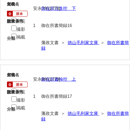
記録方
16
文書名
年代
安永7年[1778]
御在所注進控 下
士民方
閲覧
請求番号
数量
家来分限帳
1
御在所書簡録16
撮影
古記
掲載
分類
藩政文書 ＞
徳山毛利家文庫
＞
御在所書簡
御船手
録
異国船漂着
刑訟
17
文書名
年代
安永8年[1779]
御在所書翰控 上
諸役
書抜
閲覧
請求番号
数量
1
御在所書簡録17
撮影
寺社・町方
掲載
分類
村方
藩政文書 ＞
徳山毛利家文庫
＞
御在所書簡
録
建白書・諸隊規約