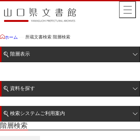
所蔵文書検索 階層検索
ホーム
階層表示
山口県文書館所蔵文書
藩政文書
資料を探す
毛利家文庫
簡易検索
徳山毛利家文庫
検索システムご利用案内
大令録
階層検索
階層検索
検索システムの利用について
重令録
詳細検索
公儀事