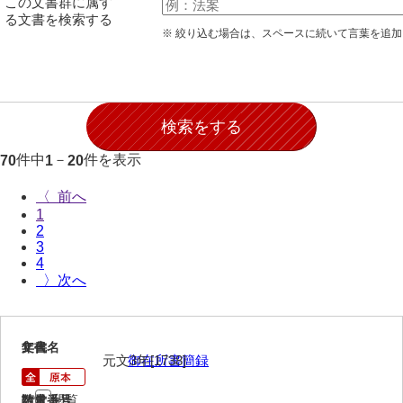
この文書群に属す
願事録
る文書を検索する
※ 絞り込む場合は、スペースに続いて言葉を追
田畠下札大縛
御家譜
御家督記
御目見記
件中
－
件を表示
70
1
20
御叙爵記
〈
1
御縁組婚姻記
2
3
御引越記
4
〉
御養縁記
御産一件
1
文書名
年代
御逝去録
元文3年[1738]
御在所書簡録
御法事控
閲覧
請求番号
数量