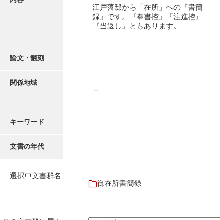
内容
御書案文
江戸藩邸から「在所」への『書簡
録』です。『奉書控』『注進控』
御在所書簡録
『当返し』ともあります。
諸所仕出控
論文・翻刻
他所書簡控
諸所到来控
関係地域
－
御在城日記
御在府日記
キーワード
富田御殿日記
文書の年代
御手元日記
御広式日記
選択中文書群名
御在所書簡録
御蔵本日記
御書出控