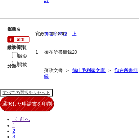
録
布告全書
布告控
20
文書名
年代
用達所日記
寛政12年[1800]
御在所簡控 上
農園日記
閲覧
請求番号
数量
1
御在所書簡録20
用達所記録
撮影
掲載
分類
用達所出納簿
藩政文書 ＞
徳山毛利家文庫
＞
御在所書簡
録
県庁伝来旧藩記録
山口小郡宰判記録
両公伝史料
三卿伝史料
〈
1
特定歴史公文書
2
3
行政資料