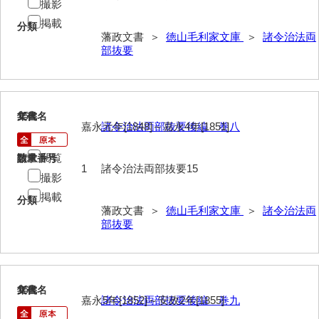
諸村奉書控
撮影
掲載
分類
御本家向書抜
藩政文書 ＞
徳山毛利家文庫
＞
諸令治法両
部抜要
同席申合帳・同席触
御手伝記
領内惣人数付
15
文書名
年代
嘉永元年[1848]～嘉永4年[1851]
諸令治法両部抜要後編 巻八
外礼方
閲覧
請求番号
数量
若殿様日記
1
諸令治法両部抜要15
撮影
他役所方
掲載
分類
藩政文書 ＞
徳山毛利家文庫
＞
諸令治法両
書取
部抜要
米銀請払大縛
治用方
16
文書名
年代
法制方
嘉永5年[1852]～安政2年[1855]
諸令治法両部抜要後編 巻九