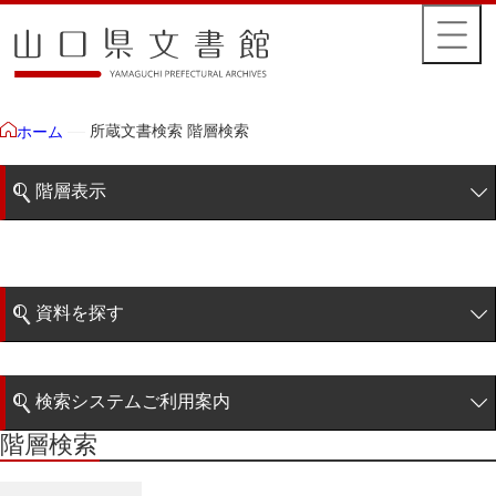
所蔵文書検索 階層検索
ホーム
階層表示
山口県文書館所蔵文書
藩政文書
資料を探す
毛利家文庫
簡易検索
徳山毛利家文庫
検索システムご利用案内
大令録
階層検索
階層検索
検索システムの利用について
重令録
詳細検索
公儀事