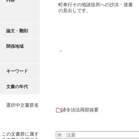
内容
御書案文
町奉行その他諸役所への沙汰・達書
の見出しです。
御在所書簡録
諸所仕出控
論文・翻刻
他所書簡控
関係地域
諸所到来控
－
御在城日記
キーワード
御在府日記
富田御殿日記
文書の年代
御手元日記
選択中文書群名
御広式日記
諸令治法両部抜要
御蔵本日記
御書出控
この文書群に属す