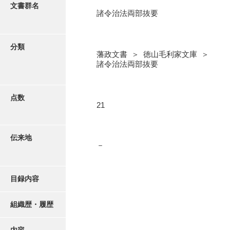
更新履歴
文書群名
諸令治法両部抜要
奉書録
絵図・地図
記録所書送
分類
藩政文書 ＞ 徳山毛利家文庫 ＞
江府書簡録
写真・絵はがき
諸令治法両部抜要
御手紙控
近代刊行写真帳類
告事録
点数
21
御居間日記
ポスター・リーフレット
記録所日記
伝来地
－
高画質画像ダウンロード
御納戸日記
桜田日記
目録内容
譜録
組織歴・履歴
打渡帳