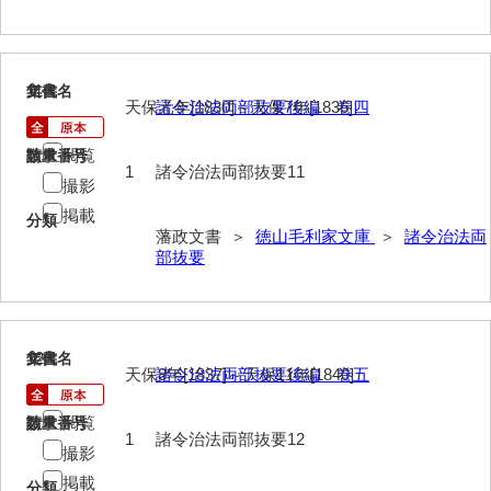
年中行事
年表
11
文書名
年代
天保元年[1830]～天保7年[1836]
諸令治法両部抜要後編 巻四
目録
逸史
閲覧
請求番号
数量
1
諸令治法両部抜要11
撮影
徳山藩改易騒動集大成
掲載
分類
徳山藩史
藩政文書 ＞
徳山毛利家文庫
＞
諸令治法両
部抜要
旧史編纂材料
刑余録
12
文書名
年代
御尋口上書取
天保8年[1837]～天保11年[1840]
諸令治法両部抜要後編 巻五
常令録
閲覧
請求番号
数量
1
諸令治法両部抜要12
沙汰書
撮影
掲載
御触事録
分類