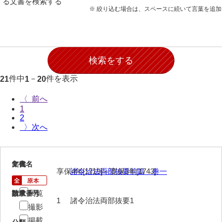
る文書を検索する
願事録
※ 絞り込む場合は、スペースに続いて言葉を追
田畠下札大縛
御家譜
御家督記
件中
－
件を表示
21
1
20
御目見記
〈
御叙爵記
1
2
御縁組婚姻記
〉
御引越記
御養縁記
1
文書名
年代
享保4年[1719]～寛保3年[1743]
諸令治法両部抜要前篇 巻一
御産一件
閲覧
請求番号
数量
御逝去録
1
諸令治法両部抜要1
撮影
御法事控
掲載