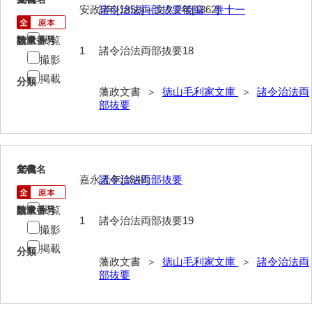
安政5年[1858]～文久2年[1862]
諸令治法両部抜要後編 巻十一
擬対問録
条約
閲覧
請求番号
数量
1
諸令治法両部抜要18
撮影
風説書
掲載
分類
藩政文書 ＞
徳山毛利家文庫
＞
諸令治法両
新聞
部抜要
藩翰譜
詠草
19
文書名
年代
藩庁
嘉永元年[1848]
諸令治法両部抜要
公裁録
閲覧
請求番号
数量
1
諸令治法両部抜要19
太政官諸省達書
撮影
掲載
公儀所日誌
分類
藩政文書 ＞
徳山毛利家文庫
＞
諸令治法両
部抜要
江城日誌
太政官日誌