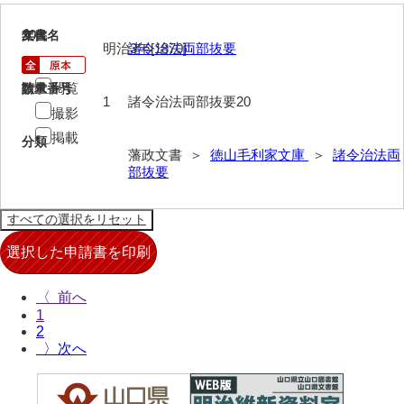
布告全書
20
文書名
年代
明治3年[1870]
諸令治法両部抜要
布告控
閲覧
請求番号
数量
用達所日記
1
諸令治法両部抜要20
撮影
農園日記
掲載
分類
藩政文書 ＞
徳山毛利家文庫
＞
諸令治法両
用達所記録
部抜要
用達所出納簿
県庁伝来旧藩記録
山口小郡宰判記録
〈
両公伝史料
1
2
三卿伝史料
〉
特定歴史公文書
行政資料