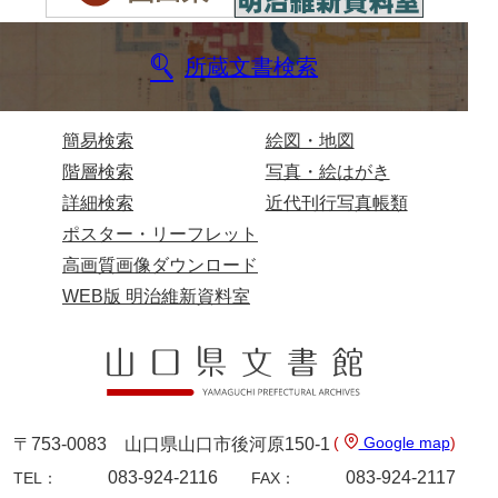
諸家文書
所蔵文書検索
特設文庫
簡易検索
絵図・地図
階層検索
写真・絵はがき
詳細検索
近代刊行写真帳類
ポスター・リーフレット
高画質画像ダウンロード
WEB版 明治維新資料室
(
Google map
)
〒753-0083 山口県山口市後河原150-1
083-924-2116
083-924-2117
TEL：
FAX：