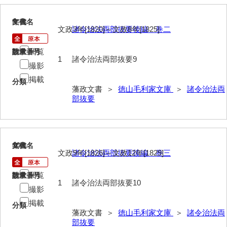
御制法
9
文書名
年代
服忌令
文政3年[1820]～文政8年[1825]
諸令治法両部抜要後編 巻二
高札控
閲覧
請求番号
数量
1
諸令治法両部抜要9
撮影
学館
掲載
分類
凶事分類・吉凶書抜
藩政文書 ＞
徳山毛利家文庫
＞
諸令治法両
部抜要
朝鮮人来聘記
出津切手
御書御判物控
10
文書名
年代
文政9年[1826]～文政12年[1829]
諸令治法両部抜要後編 巻三
政刑両余藪目簿
閲覧
請求番号
数量
諸令治法両部抜要
1
諸令治法両部抜要10
撮影
部分類例考
掲載
分類
藩政文書 ＞
徳山毛利家文庫
＞
諸令治法両
治法捷径録
部抜要