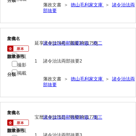
分類
藩政文書 ＞
徳山毛利家文庫
＞
諸令治法両
御年賀記
部抜要
御就国記
御参勤記
2
文書名
年代
御道中日記
延享元年[1744]～寛延3年[1750]
諸令治法両部抜要前篇 巻二
御勤記
閲覧
請求番号
数量
1
諸令治法両部抜要2
御馳走御勤記
撮影
掲載
分類
御門番御奉記
藩政文書 ＞
徳山毛利家文庫
＞
諸令治法両
部抜要
御防方御奉記
御行萩記
萩御留守中日記
3
文書名
年代
宝暦元年[1751]～明和8年[1771]
諸令治法両部抜要前篇 巻三
山口御越記
閲覧
請求番号
数量
山口御入湯日記
1
諸令治法両部抜要3