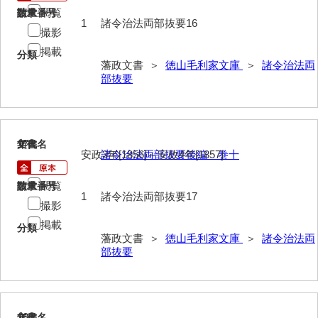
記録方
閲覧
請求番号
数量
1
諸令治法両部抜要16
撮影
士民方
掲載
分類
家来分限帳
藩政文書 ＞
徳山毛利家文庫
＞
諸令治法両
部抜要
古記
御船手
異国船漂着
17
文書名
年代
安政3年[1856]～安政4年[1857]
諸令治法両部抜要後編 巻十
刑訟
閲覧
請求番号
数量
諸役
1
諸令治法両部抜要17
撮影
書抜
掲載
分類
藩政文書 ＞
徳山毛利家文庫
＞
諸令治法両
寺社・町方
部抜要
村方
建白書・諸隊規約
18
文書名
年代