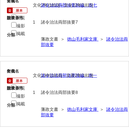
7
文書名
年代
遊行上人通路一件
文化7年[1810]～文化12年[1815]
諸令治法両部抜要前編 巻七
廻浦記
閲覧
請求番号
数量
1
諸令治法両部抜要7
測量方書上
撮影
掲載
分類
宝物帳・道具帳
藩政文書 ＞
徳山毛利家文庫
＞
諸令治法両
部抜要
御勘渡奉書
銭穀録
諸村小貫過不足書取
8
文書名
年代
文化13年[1816]～文政2年[1819]
諸令治法両部抜要後編 巻一
川除方御定帳
閲覧
請求番号
数量
御倹約書付
1
諸令治法両部抜要8
撮影
畠堀田成石割帳
掲載
分類
藩政文書 ＞
徳山毛利家文庫
＞
諸令治法両
職掌録
部抜要
御当家律令