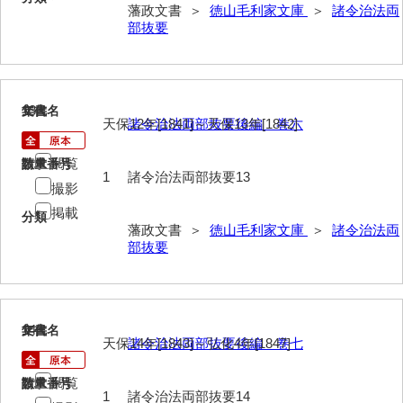
藩政文書 ＞
徳山毛利家文庫
＞
諸令治法両
部抜要
総触書抜
法制録
御住居日記
13
文書名
年代
天保12年[1841]～天保13年[1842]
諸令治法両部抜要後編 巻六
御新宅日記
閲覧
請求番号
数量
西殿日記
1
諸令治法両部抜要13
撮影
大坂日記・御留守居方日記
掲載
分類
藩政文書 ＞
徳山毛利家文庫
＞
諸令治法両
福間隆廉自記
部抜要
大番所日記
諸日記
14
文書名
年代
元寛日記
天保14年[1843]～弘化4年[1847]
諸令治法両部抜要後編 巻七
他境役人奉書録
閲覧
請求番号
数量
1
諸令治法両部抜要14