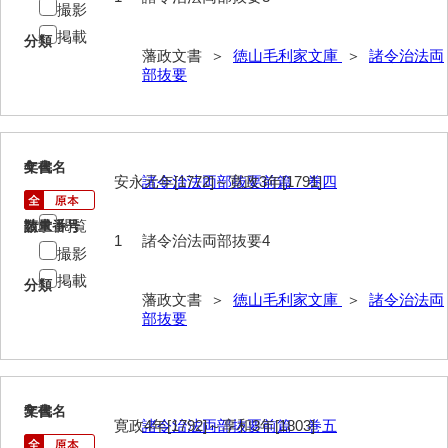
撮影
巡見上使記
掲載
分類
藩政文書 ＞
徳山毛利家文庫
＞
諸令治法両
御廻国記
部抜要
遣使記内編
萩岩国八家日記
4
文書名
年代
安永元年[1772]～寛政3年[1791]
諸令治法両部抜要前篇 巻四
上御用所日記
下御用所日記
閲覧
請求番号
数量
1
諸令治法両部抜要4
撮影
山方全録
掲載
分類
山方日記
藩政文書 ＞
徳山毛利家文庫
＞
諸令治法両
部抜要
山下札大縛
山林仕出帳
山畝反運上究帳
5
文書名
年代
寛政4年[1792]～享和3年[1803]
諸令治法両部抜要前篇 巻五
山方万書取