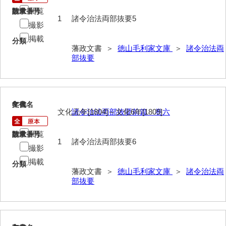
閲覧
請求番号
数量
1
諸令治法両部抜要5
山野懸合録
撮影
御猟御行歩御供触記
掲載
分類
藩政文書 ＞
徳山毛利家文庫
＞
諸令治法両
勘場日記
部抜要
勤向日帳
当職方日記
6
文書名
年代
文化元年[1804]～文化6年[1809]
諸令治法両部抜要前篇 巻六
御滞京日記
閲覧
政府日記
請求番号
数量
1
諸令治法両部抜要6
撮影
御判司方大日記
掲載
分類
藩政文書 ＞
徳山毛利家文庫
＞
諸令治法両
寺社町方日記
部抜要
代官所日記
奉幣使方日記