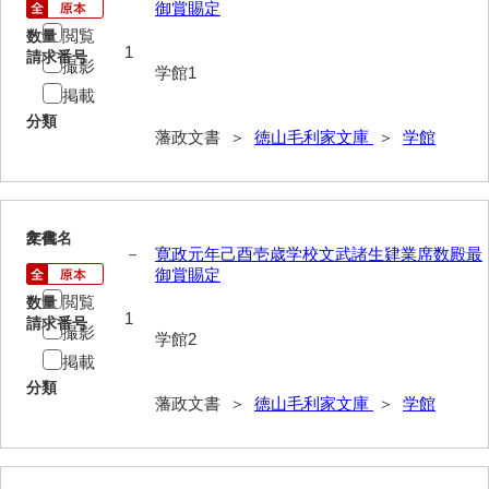
御賞賜定
御年賀記
閲覧
数量
1
請求番号
撮影
御就国記
学館1
掲載
御参勤記
分類
藩政文書 ＞
徳山毛利家文庫
＞
学館
御道中日記
御勤記
御馳走御勤記
2
文書名
年代
－
寛政元年己酉壱歳学校文武諸生肄業席数殿最
御門番御奉記
御賞賜定
閲覧
数量
御防方御奉記
1
請求番号
撮影
学館2
御行萩記
掲載
分類
萩御留守中日記
藩政文書 ＞
徳山毛利家文庫
＞
学館
山口御越記
山口御入湯日記