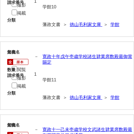
1
請求番号
撮影
学館10
年中行事
掲載
年表
分類
藩政文書 ＞
徳山毛利家文庫
＞
学館
目録
逸史
11
文書名
年代
徳山藩改易騒動集大成
－
寛政十年戊午壱歳学校諸生肄業席数殿最御賞
賜定
徳山藩史
閲覧
数量
1
旧史編纂材料
請求番号
撮影
学館11
掲載
刑余録
分類
藩政文書 ＞
徳山毛利家文庫
＞
学館
御尋口上書取
常令録
沙汰書
12
文書名
年代
－
寛政十一己未壱歳学校文武諸生肄業席数殿最
御触事録