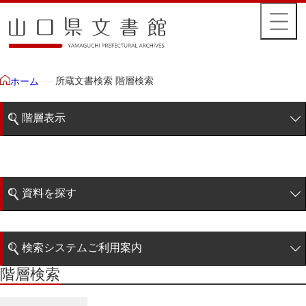
所蔵文書検索 階層検索
ホーム
階層表示
山口県文書館所蔵文書
藩政文書
資料を探す
毛利家文庫
簡易検索
徳山毛利家文庫
検索システムご利用案内
大令録
階層検索
階層検索
検索システムの利用について
重令録
詳細検索
公儀事