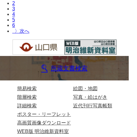
2
3
諸家文書
4
5
特設文庫
6
〉
所蔵文書検索
簡易検索
絵図・地図
階層検索
写真・絵はがき
詳細検索
近代刊行写真帳類
ポスター・リーフレット
高画質画像ダウンロード
WEB版 明治維新資料室