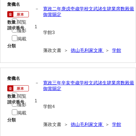
3
文書名
年代
－
寛政二年庚戌壱歳学校文武諸生肄業席数殿最
巡見上使記
御賞賜定
御廻国記
閲覧
数量
1
請求番号
撮影
遣使記内編
学館3
掲載
萩岩国八家日記
分類
藩政文書 ＞
徳山毛利家文庫
＞
学館
上御用所日記
下御用所日記
4
山方全録
文書名
年代
－
寛政三年辛亥壱歳学校文武諸生肄業席数殿最
御賞賜定
山方日記
閲覧
数量
1
山下札大縛
請求番号
撮影
学館4
掲載
山林仕出帳
分類
藩政文書 ＞
徳山毛利家文庫
＞
学館
山畝反運上究帳
山方万書取