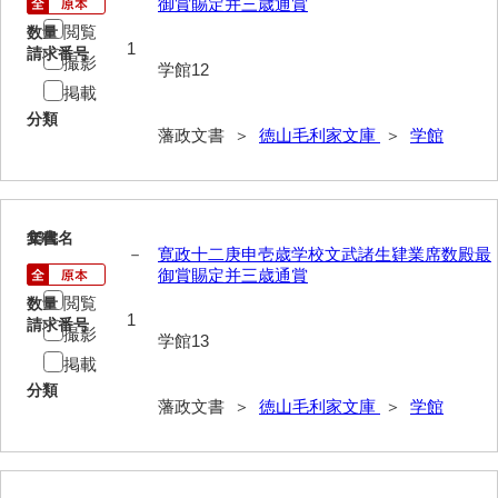
御賞賜定并三歳通賞
閲覧
数量
総触書抜
1
請求番号
撮影
学館12
法制録
掲載
分類
御住居日記
藩政文書 ＞
徳山毛利家文庫
＞
学館
御新宅日記
西殿日記
13
文書名
年代
大坂日記・御留守居方日記
－
寛政十二庚申壱歳学校文武諸生肄業席数殿最
御賞賜定并三歳通賞
福間隆廉自記
閲覧
数量
1
請求番号
大番所日記
撮影
学館13
掲載
諸日記
分類
藩政文書 ＞
徳山毛利家文庫
＞
学館
元寛日記
他境役人奉書録