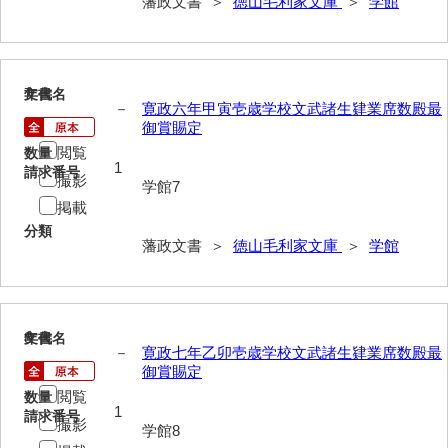
藩政文書 ＞
徳山毛利家文庫
＞
学館
遊行上人通路一件
廻浦記
測量方書上
7
文書名
年代
－
寛政六年甲寅壱歳学校文武諸生肄業席数殿最
宝物帳・道具帳
御賞賜定
閲覧
数量
御勘渡奉書
1
請求番号
撮影
学館7
銭穀録
掲載
分類
諸村小貫過不足書取
藩政文書 ＞
徳山毛利家文庫
＞
学館
川除方御定帳
御倹約書付
8
文書名
年代
畠堀田成石割帳
－
寛政七年乙卯壱歳学校文武諸生肄業席数殿最
御賞賜定
職掌録
閲覧
数量
1
請求番号
撮影
御当家律令
学館8