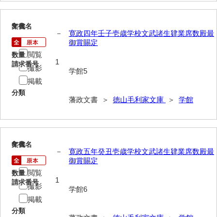
山野懸合録
5
文書名
年代
－
寛政四年壬子壱歳学校文武諸生肄業席数殿最
御猟御行歩御供触記
御賞賜定
閲覧
数量
勘場日記
1
請求番号
撮影
学館5
勤向日帳
掲載
当職方日記
分類
藩政文書 ＞
徳山毛利家文庫
＞
学館
御滞京日記
政府日記
6
文書名
年代
御判司方大日記
－
寛政五年癸丑壱歳学校文武諸生肄業席数殿最
御賞賜定
寺社町方日記
閲覧
数量
1
請求番号
代官所日記
撮影
学館6
掲載
奉幣使方日記
分類