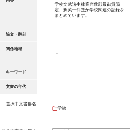
内容
御書案文
学校文武諸生肄業席数殿最御賞賜
定、釈菜一件ほか学校関連の記録を
御在所書簡録
まとめています。
諸所仕出控
論文・翻刻
他所書簡控
諸所到来控
関係地域
－
御在城日記
御在府日記
キーワード
富田御殿日記
文書の年代
御手元日記
御広式日記
選択中文書群名
学館
御蔵本日記
御書出控