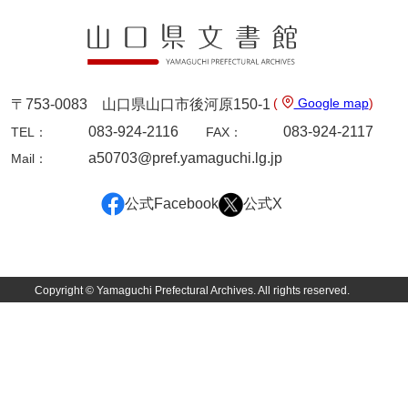
(
Google map
)
〒753-0083 山口県山口市後河原150-1
083-924-2116
083-924-2117
TEL：
FAX：
a50703@pref.yamaguchi.lg.jp
Mail：
公式Facebook
公式X
Copyright © Yamaguchi Prefectural Archives. All rights reserved.