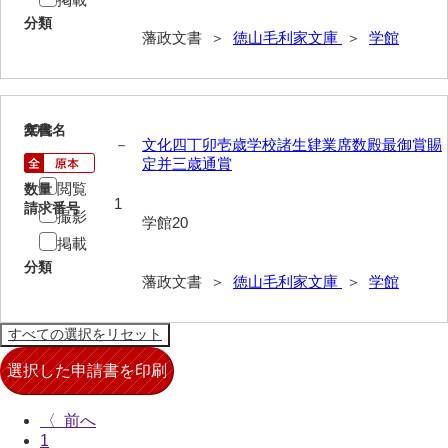
分類
布告全書
藩政文書 ＞
徳山毛利家文庫
＞
学館
布告控
用達所日記
20
文書名
年代
農園日記
－
文化四丁卯壱歳学校諸生肄業席数殿最御賞賜
定并三歳通賞
用達所記録
閲覧
数量
1
請求番号
撮影
用達所出納簿
学館20
掲載
県庁伝来旧藩記録
分類
藩政文書 ＞
徳山毛利家文庫
＞
学館
山口小郡宰判記録
両公伝史料
三卿伝史料
特定歴史公文書
〈
1
行政資料