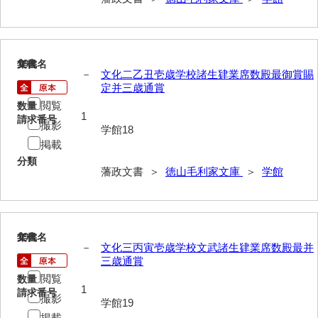
擬対問録
条約
18
文書名
年代
風説書
－
文化二乙丑壱歳学校諸生肄業席数殿最御賞賜
定并三歳通賞
新聞
閲覧
数量
1
請求番号
藩翰譜
撮影
学館18
掲載
詠草
分類
藩政文書 ＞
徳山毛利家文庫
＞
学館
藩庁
公裁録
太政官諸省達書
19
文書名
年代
－
文化三丙寅壱歳学校文武諸生肄業席数殿最并
公儀所日誌
三歳通賞
閲覧
数量
江城日誌
1
請求番号
撮影
学館19
太政官日誌
掲載