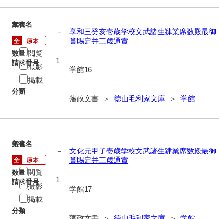
記録方
士民方
16
文書名
年代
－
享和三癸亥壱歳学校文武諸生肄業席数殿最御
賞賜定并三歳通賞
家来分限帳
閲覧
数量
1
古記
請求番号
撮影
学館16
御船手
掲載
分類
異国船漂着
藩政文書 ＞
徳山毛利家文庫
＞
学館
刑訟
諸役
17
文書名
年代
－
文化元甲子壱歳学校文武諸生肄業席数殿最御
書抜
賞賜定并三歳通賞
閲覧
寺社・町方
数量
1
請求番号
撮影
学館17
村方
掲載
建白書・諸隊規約
分類
藩政文書 ＞
徳山毛利家文庫
＞
学館