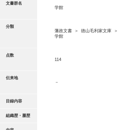
更新履歴
文書群名
学館
奉書録
絵図・地図
記録所書送
分類
藩政文書 ＞ 徳山毛利家文庫 ＞
江府書簡録
写真・絵はがき
学館
御手紙控
近代刊行写真帳類
告事録
点数
114
御居間日記
ポスター・リーフレット
記録所日記
伝来地
－
高画質画像ダウンロード
御納戸日記
桜田日記
目録内容
譜録
組織歴・履歴
打渡帳