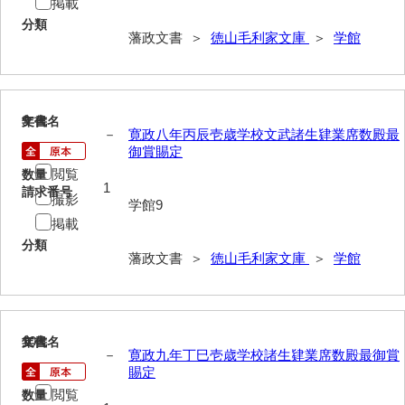
掲載
御制法
分類
藩政文書 ＞
徳山毛利家文庫
＞
学館
服忌令
高札控
学館
9
文書名
年代
－
寛政八年丙辰壱歳学校文武諸生肄業席数殿最
御賞賜定
凶事分類・吉凶書抜
閲覧
数量
朝鮮人来聘記
1
請求番号
撮影
学館9
出津切手
掲載
分類
御書御判物控
藩政文書 ＞
徳山毛利家文庫
＞
学館
政刑両余藪目簿
諸令治法両部抜要
10
文書名
年代
－
寛政九年丁巳壱歳学校諸生肄業席数殿最御賞
部分類例考
賜定
治法捷径録
閲覧
数量