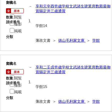
諸村奉書控
14
文書名
年代
－
享和元辛酉壱歳学校文武諸生肄業席数殿最御
御本家向書抜
賞賜定并三歳通賞
閲覧
数量
同席申合帳・同席触
1
請求番号
撮影
学館14
御手伝記
掲載
分類
領内惣人数付
藩政文書 ＞
徳山毛利家文庫
＞
学館
外礼方
若殿様日記
15
文書名
年代
他役所方
－
享和二壬戌壱歳学校文武諸生肄業席数殿最御
賞賜定并三歳通賞
書取
閲覧
数量
1
請求番号
撮影
米銀請払大縛
学館15
掲載
治用方
分類
藩政文書 ＞
徳山毛利家文庫
＞
学館
法制方