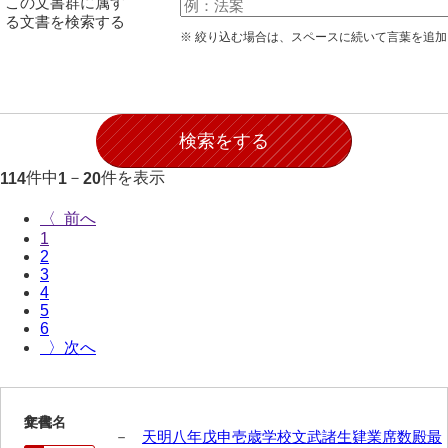
この文書群に属す
願事録
る文書を検索する
※ 絞り込む場合は、スペースに続いて言葉を追
田畠下札大縛
御家譜
御家督記
御目見記
件中
－
件を表示
114
1
20
御叙爵記
〈
1
御縁組婚姻記
2
3
御引越記
4
5
御養縁記
6
〉
御産一件
御逝去録
1
文書名
年代
御法事控
－
天明八年戊申壱歳学校文武諸生肄業席数殿最