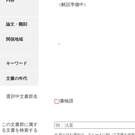
内容
御書案文
（解説準備中）
御在所書簡録
論文・翻刻
諸所仕出控
他所書簡控
関係地域
－
諸所到来控
御在城日記
キーワード
御在府日記
文書の年代
富田御殿日記
御手元日記
選択中文書群名
藩翰譜
御広式日記
御蔵本日記
この文書群に属す
御書出控
る文書を検索する
※ 絞り込む場合は、スペースに続いて言葉を追