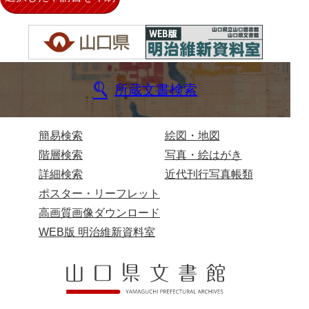
御制法
服忌令
高札控
所蔵文書検索
学館
凶事分類・吉凶書抜
簡易検索
絵図・地図
朝鮮人来聘記
階層検索
写真・絵はがき
出津切手
詳細検索
近代刊行写真帳類
ポスター・リーフレット
御書御判物控
高画質画像ダウンロード
政刑両余藪目簿
WEB版 明治維新資料室
諸令治法両部抜要
部分類例考
治法捷径録