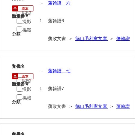
－
藩翰譜 六
山野懸合録
閲覧
請求番号
数量
1
藩翰譜6
撮影
御猟御行歩御供触記
掲載
分類
勘場日記
藩政文書 ＞
徳山毛利家文庫
＞
藩翰譜
勤向日帳
当職方日記
7
文書名
年代
御滞京日記
－
藩翰譜 七
政府日記
閲覧
請求番号
数量
1
藩翰譜7
撮影
御判司方大日記
掲載
分類
寺社町方日記
藩政文書 ＞
徳山毛利家文庫
＞
藩翰譜
代官所日記
奉幣使方日記
8
文書名
年代