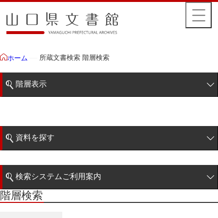
所蔵文書検索 階層検索
ホーム
階層表示
山口県文書館所蔵文書
藩政文書
資料を探す
毛利家文庫
簡易検索
徳山毛利家文庫
検索システムご利用案内
大令録
階層検索
階層検索
検索システムの利用について
重令録
詳細検索
公儀事