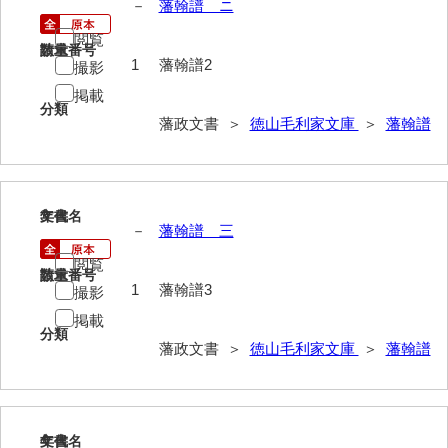
－
藩翰譜 ニ
御年賀記
閲覧
請求番号
数量
御就国記
1
藩翰譜2
撮影
掲載
御参勤記
分類
藩政文書 ＞
徳山毛利家文庫
＞
藩翰譜
御道中日記
御勤記
御馳走御勤記
3
文書名
年代
－
藩翰譜 三
御門番御奉記
閲覧
請求番号
数量
御防方御奉記
1
藩翰譜3
撮影
掲載
御行萩記
分類
藩政文書 ＞
徳山毛利家文庫
＞
藩翰譜
萩御留守中日記
山口御越記
山口御入湯日記
4
文書名
年代