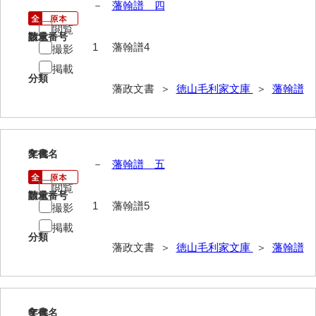
－
藩翰譜 四
巡見上使記
閲覧
請求番号
数量
1
藩翰譜4
御廻国記
撮影
掲載
遣使記内編
分類
藩政文書 ＞
徳山毛利家文庫
＞
藩翰譜
萩岩国八家日記
上御用所日記
5
文書名
年代
下御用所日記
－
藩翰譜 五
山方全録
閲覧
請求番号
数量
1
藩翰譜5
撮影
山方日記
掲載
山下札大縛
分類
藩政文書 ＞
徳山毛利家文庫
＞
藩翰譜
山林仕出帳
山畝反運上究帳
6
文書名
年代
山方万書取