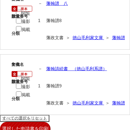
遊行上人通路一件
－
藩翰譜 八
閲覧
廻浦記
請求番号
数量
1
藩翰譜8
撮影
測量方書上
掲載
分類
宝物帳・道具帳
藩政文書 ＞
徳山毛利家文庫
＞
藩翰譜
御勘渡奉書
銭穀録
9
文書名
年代
諸村小貫過不足書取
－
藩翰請続書 （徳山毛利系譜）
閲覧
川除方御定帳
請求番号
数量
1
藩翰譜9
撮影
御倹約書付
掲載
分類
畠堀田成石割帳
藩政文書 ＞
徳山毛利家文庫
＞
藩翰譜
職掌録
御当家律令