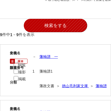
願事録
田畠下札大縛
御家譜
御家督記
件中
－
件を表示
9
1
9
御目見記
御叙爵記
1
文書名
年代
－
藩翰譜 一
御縁組婚姻記
閲覧
請求番号
数量
御引越記
1
藩翰譜1
撮影
掲載
御養縁記
分類
藩政文書 ＞
徳山毛利家文庫
＞
藩翰譜
御産一件
御逝去録
御法事控
2
文書名
年代