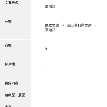
更新履歴
文書群名
藩翰譜
奉書録
絵図・地図
記録所書送
分類
藩政文書 ＞ 徳山毛利家文庫 ＞
江府書簡録
写真・絵はがき
藩翰譜
御手紙控
近代刊行写真帳類
告事録
点数
9
御居間日記
ポスター・リーフレット
記録所日記
伝来地
－
高画質画像ダウンロード
御納戸日記
桜田日記
目録内容
譜録
組織歴・履歴
打渡帳