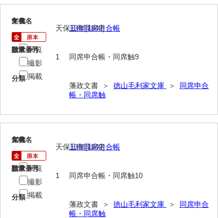
御制法
9
文書名
年代
服忌令
天保13年[1842]
丑側同席申合帳
高札控
閲覧
請求番号
数量
1
同席申合帳・同席触9
撮影
学館
掲載
分類
凶事分類・吉凶書抜
藩政文書 ＞
徳山毛利家文庫
＞
同席申合
帳・同席触
朝鮮人来聘記
出津切手
御書御判物控
10
文書名
年代
天保13年[1842]
丑側同席申合帳
政刑両余藪目簿
閲覧
請求番号
数量
諸令治法両部抜要
1
同席申合帳・同席触10
撮影
部分類例考
掲載
分類
藩政文書 ＞
徳山毛利家文庫
＞
同席申合
治法捷径録
帳・同席触