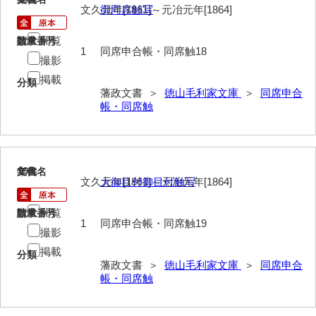
文久元年[1861]～元冶元年[1864]
御同席触写
擬対問録
条約
閲覧
請求番号
数量
1
同席申合帳・同席触18
撮影
風説書
掲載
分類
藩政文書 ＞
徳山毛利家文庫
＞
同席申合
新聞
帳・同席触
藩翰譜
詠草
19
文書名
年代
藩庁
文久元年[1861]～元冶元年[1864]
大御目付御目付触写
公裁録
閲覧
請求番号
数量
1
同席申合帳・同席触19
太政官諸省達書
撮影
掲載
公儀所日誌
分類
藩政文書 ＞
徳山毛利家文庫
＞
同席申合
帳・同席触
江城日誌
太政官日誌