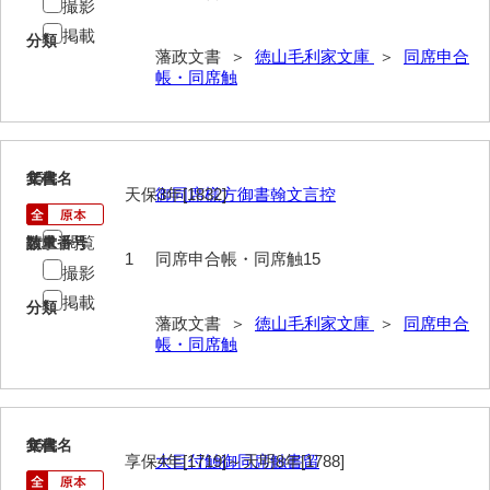
諸村奉書控
撮影
掲載
分類
御本家向書抜
藩政文書 ＞
徳山毛利家文庫
＞
同席申合
帳・同席触
同席申合帳・同席触
御手伝記
領内惣人数付
15
文書名
年代
天保3年[1832]
御同席様方御書翰文言控
外礼方
閲覧
請求番号
数量
若殿様日記
1
同席申合帳・同席触15
撮影
他役所方
掲載
分類
藩政文書 ＞
徳山毛利家文庫
＞
同席申合
書取
帳・同席触
米銀請払大縛
治用方
16
文書名
年代
法制方
享保4年[1719]～天明8年[1788]
大目付触御同席触書留