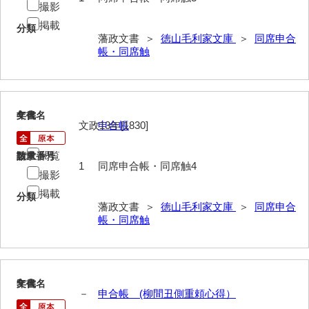
撮影
巡見上使記
掲載
分類
藩政文書 ＞
徳山毛利家文庫
＞
同席申合
御廻国記
帳・同席触
遣使記内編
萩岩国八家日記
4
文書名
年代
文政13年[1830]
申合帳
上御用所日記
下御用所日記
閲覧
請求番号
数量
1
同席申合帳・同席触4
撮影
山方全録
掲載
分類
山方日記
藩政文書 ＞
徳山毛利家文庫
＞
同席申合
帳・同席触
山下札大縛
山林仕出帳
山畝反運上究帳
5
文書名
年代
－
申合帳 (柳間丑側重頼心得）
山方万書取