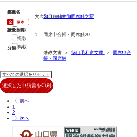
布告全書
20
文書名
年代
文久3年[1863]
御目付触并御同席触之写
布告控
閲覧
請求番号
数量
用達所日記
1
同席申合帳・同席触20
撮影
農園日記
掲載
分類
藩政文書 ＞
徳山毛利家文庫
＞
同席申合
用達所記録
帳・同席触
用達所出納簿
県庁伝来旧藩記録
山口小郡宰判記録
〈
両公伝史料
1
2
三卿伝史料
〉
特定歴史公文書
行政資料