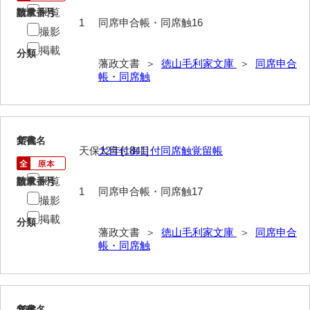
記録方
閲覧
請求番号
数量
1
同席申合帳・同席触16
撮影
士民方
掲載
分類
家来分限帳
藩政文書 ＞
徳山毛利家文庫
＞
同席申合
帳・同席触
古記
御船手
異国船漂着
17
文書名
年代
天保12年[1841]
大目付御目付同席触覚留帳
刑訟
閲覧
請求番号
数量
諸役
1
同席申合帳・同席触17
撮影
書抜
掲載
分類
藩政文書 ＞
徳山毛利家文庫
＞
同席申合
寺社・町方
帳・同席触
村方
建白書・諸隊規約
18
文書名
年代