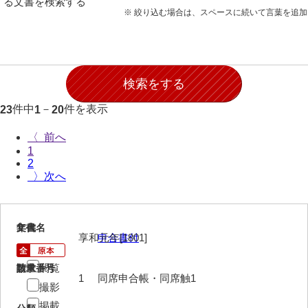
る文書を検索する
願事録
※ 絞り込む場合は、スペースに続いて言葉を追
田畠下札大縛
御家譜
御家督記
件中
－
件を表示
23
1
20
御目見記
〈
御叙爵記
1
2
御縁組婚姻記
〉
御引越記
御養縁記
1
文書名
年代
享和元年[1801]
申合書付
御産一件
閲覧
請求番号
数量
御逝去録
1
同席申合帳・同席触1
撮影
御法事控
掲載