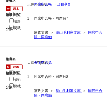
7
文書名
年代
遊行上人通路一件
天保7年[1836]
同席申合帳 (丑側申合）
廻浦記
閲覧
請求番号
数量
1
同席申合帳・同席触7
測量方書上
撮影
掲載
分類
宝物帳・道具帳
藩政文書 ＞
徳山毛利家文庫
＞
同席申合
帳・同席触
御勘渡奉書
銭穀録
諸村小貫過不足書取
8
文書名
年代
天保7年[1836]
丑側申合覚
川除方御定帳
閲覧
請求番号
数量
御倹約書付
1
同席申合帳・同席触8
撮影
畠堀田成石割帳
掲載
分類
藩政文書 ＞
徳山毛利家文庫
＞
同席申合
職掌録
帳・同席触
御当家律令