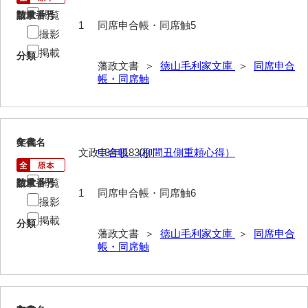
閲覧
請求番号
数量
1
同席申合帳・同席触5
山野懸合録
撮影
御猟御行歩御供触記
掲載
分類
藩政文書 ＞
徳山毛利家文庫
＞
同席申合
勘場日記
帳・同席触
勤向日帳
当職方日記
6
文書名
年代
文政13年[1830]
申合帳 (柳間丑側重頼心得）
御滞京日記
閲覧
政府日記
請求番号
数量
1
同席申合帳・同席触6
撮影
御判司方大日記
掲載
分類
藩政文書 ＞
徳山毛利家文庫
＞
同席申合
寺社町方日記
帳・同席触
代官所日記
奉幣使方日記