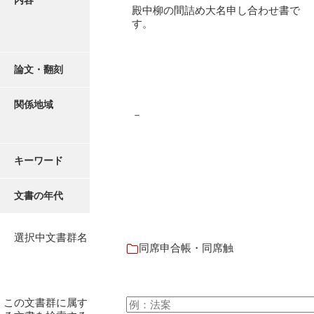
内容
御書案文
殿中柳の間詰め大名申し合わせ書で
す。
御在所書簡録
諸所仕出控
論文・翻刻
他所書簡控
関係地域
諸所到来控
－
御在城日記
キーワード
御在府日記
富田御殿日記
文書の年代
御手元日記
選択中文書群名
御広式日記
同席申合帳・同席触
御蔵本日記
御書出控
この文書群に属す