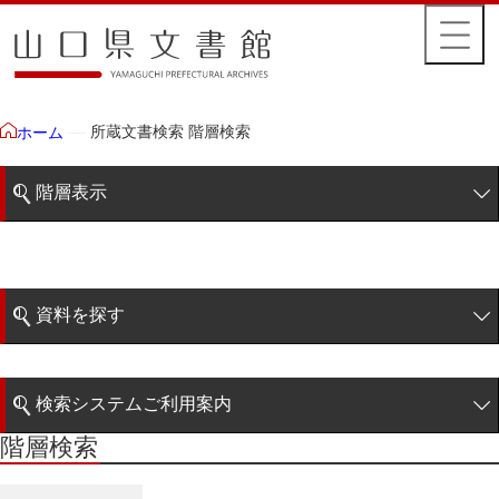
所蔵文書検索 階層検索
ホーム
階層表示
山口県文書館所蔵文書
藩政文書
資料を探す
毛利家文庫
簡易検索
徳山毛利家文庫
検索システムご利用案内
大令録
階層検索
階層検索
検索システムの利用について
重令録
詳細検索
公儀事