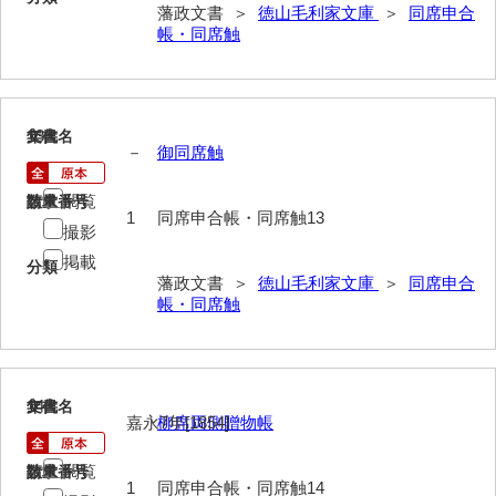
藩政文書 ＞
徳山毛利家文庫
＞
同席申合
帳・同席触
総触書抜
法制録
御住居日記
13
文書名
年代
－
御同席触
御新宅日記
閲覧
請求番号
数量
西殿日記
1
同席申合帳・同席触13
撮影
大坂日記・御留守居方日記
掲載
分類
藩政文書 ＞
徳山毛利家文庫
＞
同席申合
福間隆廉自記
帳・同席触
大番所日記
諸日記
14
文書名
年代
元寛日記
嘉永7年[1854]
柳席両側贈物帳
他境役人奉書録
閲覧
請求番号
数量
1
同席申合帳・同席触14