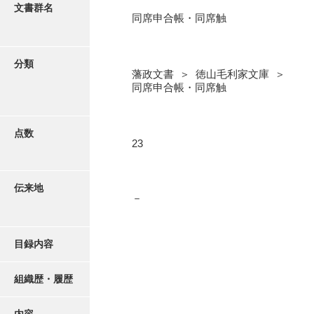
更新履歴
文書群名
同席申合帳・同席触
奉書録
絵図・地図
記録所書送
分類
藩政文書 ＞ 徳山毛利家文庫 ＞
江府書簡録
写真・絵はがき
同席申合帳・同席触
御手紙控
近代刊行写真帳類
告事録
点数
23
御居間日記
ポスター・リーフレット
記録所日記
伝来地
－
高画質画像ダウンロード
御納戸日記
桜田日記
目録内容
譜録
組織歴・履歴
打渡帳