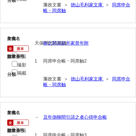
分類
藩政文書 ＞
徳山毛利家文庫
＞
同席申合
御年賀記
帳・同席触
御就国記
御参勤記
2
文書名
年代
御道中日記
天保7年[1836]改
柳之間席順并家督年附
御勤記
閲覧
請求番号
数量
1
同席申合帳・同席触2
御馳走御勤記
撮影
掲載
分類
御門番御奉記
藩政文書 ＞
徳山毛利家文庫
＞
同席申合
帳・同席触
御防方御奉記
御行萩記
萩御留守中日記
3
文書名
年代
－
丑年側柳間引請之者心得申合帳
山口御越記
閲覧
請求番号
数量
山口御入湯日記
1
同席申合帳・同席触3