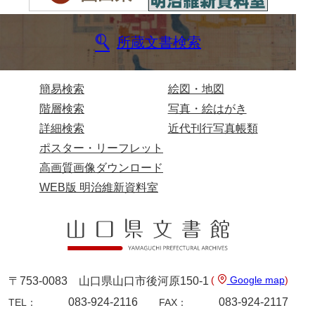
諸家文書
所蔵文書検索
特設文庫
簡易検索
絵図・地図
階層検索
写真・絵はがき
詳細検索
近代刊行写真帳類
ポスター・リーフレット
高画質画像ダウンロード
WEB版 明治維新資料室
(
Google map
)
〒753-0083 山口県山口市後河原150-1
083-924-2116
083-924-2117
TEL：
FAX：