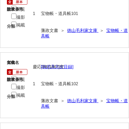
御年賀記
閲覧
請求番号
数量
1
宝物帳・道具帳101
撮影
御就国記
掲載
分類
御参勤記
藩政文書 ＞
徳山毛利家文庫
＞
宝物帳・道
具帳
御道中日記
御勤記
御馳走御勤記
102
文書名
年代
慶応3年[1867]究
[御武具方改目録]
御門番御奉記
閲覧
請求番号
数量
御防方御奉記
1
宝物帳・道具帳102
撮影
御行萩記
掲載
分類
藩政文書 ＞
徳山毛利家文庫
＞
宝物帳・道
萩御留守中日記
具帳
山口御越記
山口御入湯日記