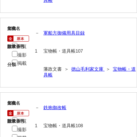
具帳
遊行上人通路一件
廻浦記
測量方書上
107
文書名
年代
－
軍船方御備用具目録
宝物帳・道具帳
閲覧
請求番号
数量
御勘渡奉書
1
宝物帳・道具帳107
撮影
銭穀録
掲載
分類
藩政文書 ＞
徳山毛利家文庫
＞
宝物帳・道
諸村小貫過不足書取
具帳
川除方御定帳
御倹約書付
108
文書名
年代
畠堀田成石割帳
－
鉄炮御改帳
職掌録
閲覧
請求番号
数量
1
宝物帳・道具帳108
撮影
御当家律令