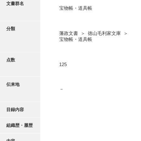
更新履歴
文書群名
宝物帳・道具帳
奉書録
絵図・地図
記録所書送
分類
藩政文書 ＞ 徳山毛利家文庫 ＞
江府書簡録
写真・絵はがき
宝物帳・道具帳
御手紙控
近代刊行写真帳類
告事録
点数
125
御居間日記
ポスター・リーフレット
記録所日記
伝来地
－
高画質画像ダウンロード
御納戸日記
桜田日記
目録内容
譜録
組織歴・履歴
打渡帳