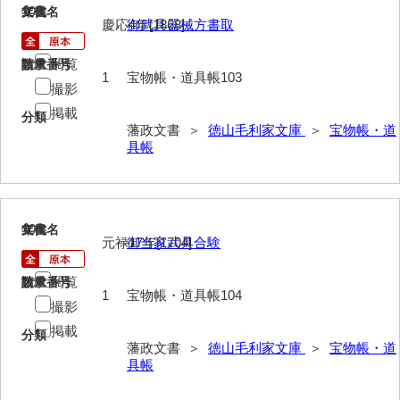
103
文書名
年代
慶応4年[1868]
御武具器械方書取
巡見上使記
御廻国記
閲覧
請求番号
数量
1
宝物帳・道具帳103
撮影
遣使記内編
掲載
分類
萩岩国八家日記
藩政文書 ＞
徳山毛利家文庫
＞
宝物帳・道
具帳
上御用所日記
下御用所日記
104
文書名
年代
山方全録
元禄17年[1704]
御当家武具合験
山方日記
閲覧
請求番号
数量
1
宝物帳・道具帳104
山下札大縛
撮影
掲載
山林仕出帳
分類
藩政文書 ＞
徳山毛利家文庫
＞
宝物帳・道
具帳
山畝反運上究帳
山方万書取