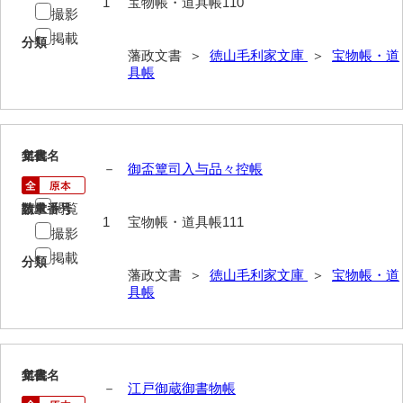
1
宝物帳・道具帳110
撮影
年中行事
掲載
分類
藩政文書 ＞
徳山毛利家文庫
＞
宝物帳・道
年表
具帳
目録
逸史
111
文書名
年代
徳山藩改易騒動集大成
－
御盃簟司入与品々控帳
徳山藩史
閲覧
請求番号
数量
1
宝物帳・道具帳111
旧史編纂材料
撮影
掲載
刑余録
分類
藩政文書 ＞
徳山毛利家文庫
＞
宝物帳・道
具帳
御尋口上書取
常令録
沙汰書
112
文書名
年代
－
江戸御蔵御書物帳
御触事録