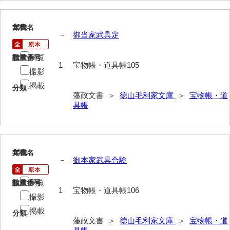
山野懸合録
105
文書名
年代
－
御当家武具定
御猟御行歩御供触記
閲覧
請求番号
数量
勘場日記
1
宝物帳・道具帳105
撮影
勤向日帳
掲載
分類
藩政文書 ＞
徳山毛利家文庫
＞
宝物帳・道
当職方日記
具帳
御滞京日記
政府日記
106
文書名
年代
御判司方大日記
－
御本家武具合験
寺社町方日記
閲覧
請求番号
数量
1
宝物帳・道具帳106
代官所日記
撮影
掲載
分類
奉幣使方日記
藩政文書 ＞
徳山毛利家文庫
＞
宝物帳・道