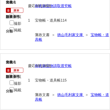
諸村奉書控
114
文書名
年代
慶応4年[1868]
御表御宝物請取渡究帳
御本家向書抜
閲覧
請求番号
数量
同席申合帳・同席触
1
宝物帳・道具帳114
撮影
御手伝記
掲載
分類
藩政文書 ＞
徳山毛利家文庫
＞
宝物帳・道
領内惣人数付
具帳
外礼方
若殿様日記
115
文書名
年代
慶応4年[1868]
御表御宝物請取渡究帳
他役所方
書取
閲覧
請求番号
数量
1
宝物帳・道具帳115
撮影
米銀請払大縛
掲載
分類
治用方
藩政文書 ＞
徳山毛利家文庫
＞
宝物帳・道
具帳
法制方