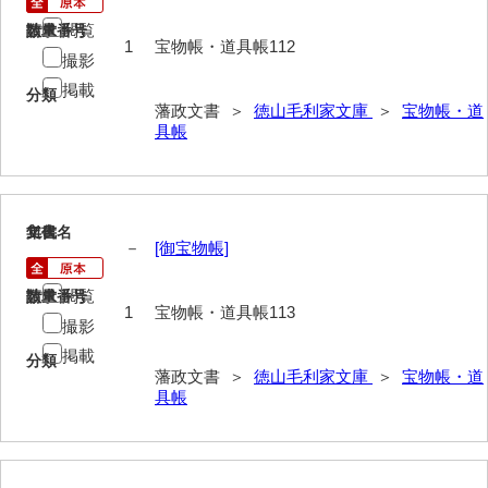
閲覧
請求番号
数量
総触書抜
1
宝物帳・道具帳112
撮影
法制録
掲載
分類
藩政文書 ＞
徳山毛利家文庫
＞
宝物帳・道
御住居日記
具帳
御新宅日記
西殿日記
113
文書名
年代
大坂日記・御留守居方日記
－
[御宝物帳]
福間隆廉自記
閲覧
請求番号
数量
1
宝物帳・道具帳113
大番所日記
撮影
掲載
分類
諸日記
藩政文書 ＞
徳山毛利家文庫
＞
宝物帳・道
具帳
元寛日記
他境役人奉書録