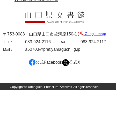
(
Google map
)
〒753-0083 山口県山口市後河原150-1
083-924-2116
083-924-2117
TEL：
FAX：
a50703@pref.yamaguchi.lg.jp
Mail：
公式Facebook
公式X
Copyright © Yamaguchi Prefectural Archives. All rights reserved.