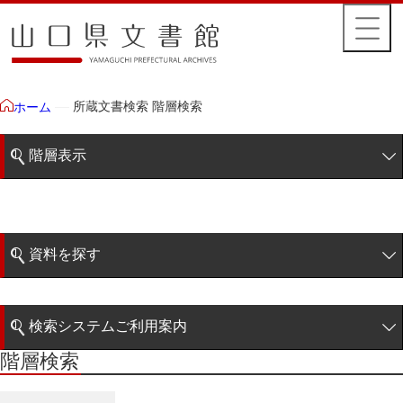
所蔵文書検索 階層検索
ホーム
階層表示
山口県文書館所蔵文書
藩政文書
資料を探す
毛利家文庫
簡易検索
徳山毛利家文庫
検索システムご利用案内
大令録
階層検索
階層検索
検索システムの利用について
重令録
詳細検索
公儀事