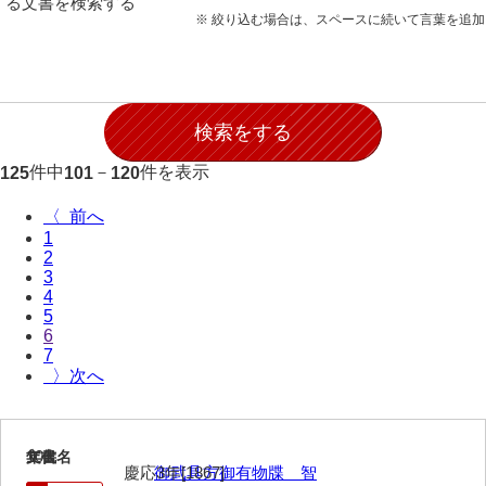
る文書を検索する
願事録
※ 絞り込む場合は、スペースに続いて言葉を追
田畠下札大縛
御家譜
御家督記
件中
－
件を表示
125
101
120
御目見記
〈
御叙爵記
1
2
御縁組婚姻記
3
4
御引越記
5
6
御養縁記
7
〉
御産一件
御逝去録
101
文書名
年代
御法事控
慶応3年[1867]
御武具方御有物牒 智