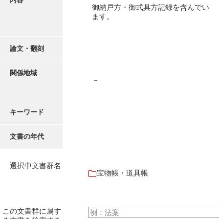
内容
御書案文
御納戸方・御式具方記録を含んでい
ます。
御在所書簡録
諸所仕出控
論文・翻刻
他所書簡控
関係地域
諸所到来控
－
御在城日記
キーワード
御在府日記
富田御殿日記
文書の年代
御手元日記
選択中文書群名
御広式日記
宝物帳・道具帳
御蔵本日記
御書出控
この文書群に属す