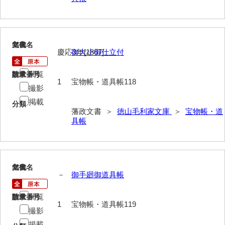
擬対問録
条約
118
文書名
年代
風説書
慶応3年[1867]
御大小御仕立付
新聞
閲覧
請求番号
数量
1
宝物帳・道具帳118
藩翰譜
撮影
掲載
分類
詠草
藩政文書 ＞
徳山毛利家文庫
＞
宝物帳・道
具帳
藩庁
公裁録
太政官諸省達書
119
文書名
年代
－
御手廻御道具帳
公儀所日誌
閲覧
請求番号
数量
江城日誌
1
宝物帳・道具帳119
撮影
太政官日誌
掲載