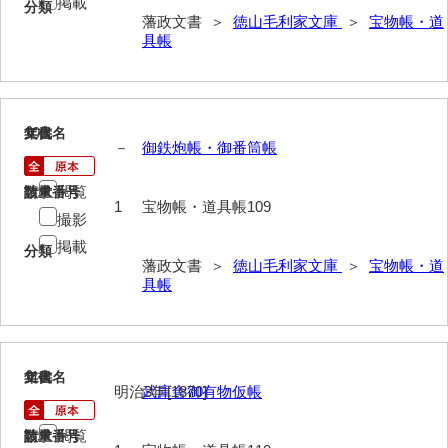
掲載
分類
御制法
藩政文書 ＞
徳山毛利家文庫
＞
宝物帳・道
具帳
服忌令
高札控
学館
109
文書名
年代
－
御鉄炮帳・御番筒帳
凶事分類・吉凶書抜
閲覧
請求番号
数量
朝鮮人来聘記
1
宝物帳・道具帳109
撮影
出津切手
掲載
分類
藩政文書 ＞
徳山毛利家文庫
＞
宝物帳・道
御書御判物控
具帳
政刑両余藪目簿
諸令治法両部抜要
110
文書名
年代
明治3年[1870]
武庫舎御有物仮帳
部分類例考
治法捷径録
閲覧
請求番号
数量