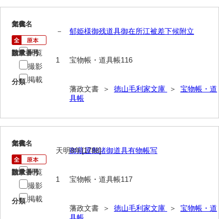
記録方
士民方
116
文書名
年代
－
郁姫様御残道具御在所江被差下候附立
家来分限帳
閲覧
請求番号
数量
1
宝物帳・道具帳116
古記
撮影
御船手
掲載
分類
藩政文書 ＞
徳山毛利家文庫
＞
宝物帳・道
異国船漂着
具帳
刑訟
諸役
117
文書名
年代
天明8年[1788]
御蔵屋敷諸御道具有物帳写
書抜
閲覧
寺社・町方
請求番号
数量
1
宝物帳・道具帳117
撮影
村方
掲載
分類
藩政文書 ＞
徳山毛利家文庫
＞
宝物帳・道
建白書・諸隊規約
具帳