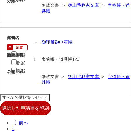
分類
藩政文書 ＞
徳山毛利家文庫
＞
宝物帳・道
布告全書
具帳
布告控
用達所日記
120
文書名
年代
農園日記
－
御印篭御巾着帳
用達所記録
閲覧
請求番号
数量
1
宝物帳・道具帳120
撮影
用達所出納簿
掲載
分類
県庁伝来旧藩記録
藩政文書 ＞
徳山毛利家文庫
＞
宝物帳・道
具帳
山口小郡宰判記録
両公伝史料
三卿伝史料
特定歴史公文書
〈
1
行政資料