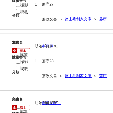
請求番号
数量
遊行上人通路一件
1
藩庁27
撮影
廻浦記
掲載
分類
藩政文書 ＞
徳山毛利家文庫
＞
藩庁
測量方書上
宝物帳・道具帳
御勘渡奉書
28
文書名
年代
明治3年[1870]
奉伺録
銭穀録
閲覧
請求番号
数量
諸村小貫過不足書取
1
藩庁28
撮影
掲載
川除方御定帳
分類
藩政文書 ＞
徳山毛利家文庫
＞
藩庁
御倹約書付
畠堀田成石割帳
職掌録
29
文書名
年代
明治3年[1870]
奉伺別録
御当家律令
閲覧