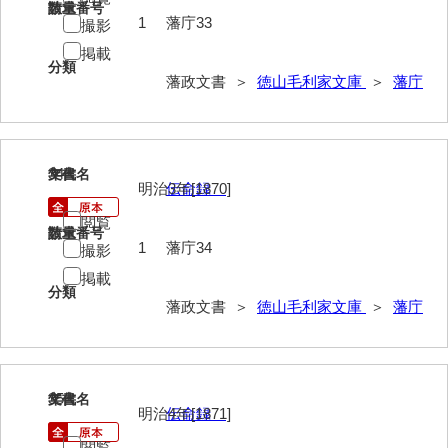
請求番号
数量
1
藩庁33
撮影
総触書抜
掲載
分類
法制録
藩政文書 ＞
徳山毛利家文庫
＞
藩庁
御住居日記
御新宅日記
34
文書名
年代
西殿日記
明治3年[1870]
伝命録
大坂日記・御留守居方日記
閲覧
請求番号
数量
1
藩庁34
撮影
福間隆廉自記
掲載
分類
大番所日記
藩政文書 ＞
徳山毛利家文庫
＞
藩庁
諸日記
元寛日記
35
文書名
年代
他境役人奉書録
明治4年[1871]
伝命録
閲覧