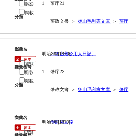
1
藩庁21
撮影
御年賀記
掲載
分類
御就国記
藩政文書 ＞
徳山毛利家文庫
＞
藩庁
御参勤記
御道中日記
22
文書名
年代
御勤記
明治3年[1870]
〔徳山藩公用人日記〕
閲覧
御馳走御勤記
請求番号
数量
1
藩庁22
撮影
御門番御奉記
掲載
分類
御防方御奉記
藩政文書 ＞
徳山毛利家文庫
＞
藩庁
御行萩記
萩御留守中日記
23
文書名
年代
明治3年[1870]
御願伺届控
山口御越記
閲覧
山口御入湯日記
請求番号
数量