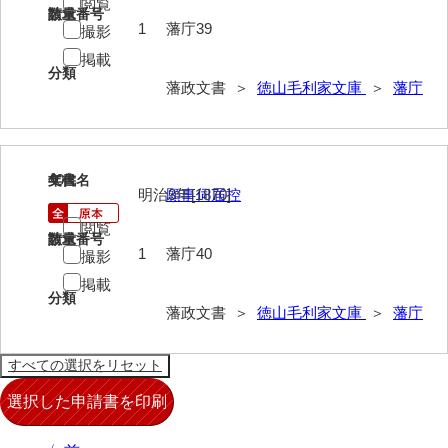
閲覧
請求番号
数量
擬対問録
1
藩庁39
撮影
条約
掲載
分類
藩政文書 ＞
徳山毛利家文庫
＞
藩庁
風説書
新聞
藩翰譜
40
文書名
年代
明治3年[1870]
願事伺届控
詠草
閲覧
請求番号
数量
藩庁
1
藩庁40
撮影
掲載
公裁録
分類
藩政文書 ＞
徳山毛利家文庫
＞
藩庁
太政官諸省達書
公儀所日誌
江城日誌
太政官日誌