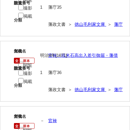
諸村奉書控
請求番号
数量
1
藩庁35
撮影
御本家向書抜
掲載
分類
同席申合帳・同席触
藩政文書 ＞
徳山毛利家文庫
＞
藩庁
御手伝記
領内惣人数付
36
文書名
年代
明治4年[1871]
官禄・現米石高出入差引御届・藩債
外礼方
閲覧
若殿様日記
請求番号
数量
1
藩庁36
撮影
他役所方
掲載
分類
書取
藩政文書 ＞
徳山毛利家文庫
＞
藩庁
米銀請払大縛
治用方
37
文書名
年代
－
官禄
法制方