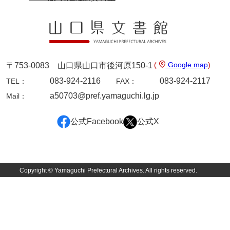
諸家文書
特設文庫
(
Google map
)
〒753-0083 山口県山口市後河原150-1
083-924-2116
083-924-2117
TEL：
FAX：
a50703@pref.yamaguchi.lg.jp
Mail：
公式Facebook
公式X
Copyright © Yamaguchi Prefectural Archives. All rights reserved.