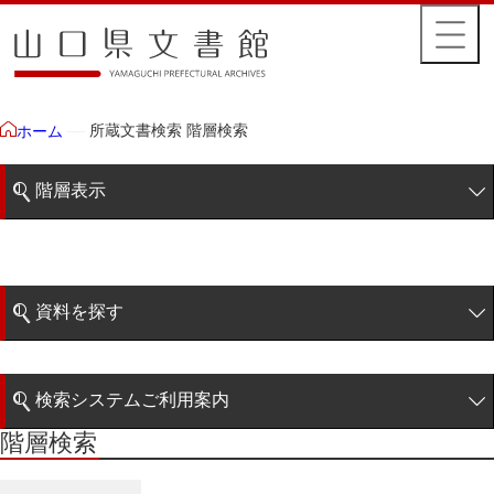
所蔵文書検索 階層検索
ホーム
階層表示
山口県文書館所蔵文書
藩政文書
資料を探す
毛利家文庫
簡易検索
徳山毛利家文庫
検索システムご利用案内
大令録
階層検索
階層検索
検索システムの利用について
重令録
詳細検索
公儀事