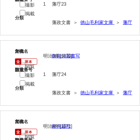
1
藩庁23
撮影
巡見上使記
掲載
分類
御廻国記
藩政文書 ＞
徳山毛利家文庫
＞
藩庁
遣使記内編
萩岩国八家日記
24
文書名
年代
明治3年[1870]
御願伺届書写
上御用所日記
閲覧
下御用所日記
請求番号
数量
1
藩庁24
撮影
山方全録
掲載
分類
山方日記
藩政文書 ＞
徳山毛利家文庫
＞
藩庁
山下札大縛
山林仕出帳
25
文書名
年代
明治4年[1871]
願伺届控
山畝反運上究帳
閲覧
山方万書取