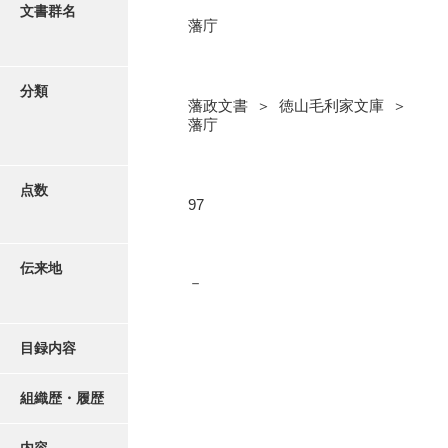
更新履歴
文書群名
藩庁
奉書録
絵図・地図
記録所書送
分類
藩政文書 ＞ 徳山毛利家文庫 ＞
江府書簡録
写真・絵はがき
藩庁
御手紙控
近代刊行写真帳類
告事録
点数
97
御居間日記
ポスター・リーフレット
記録所日記
伝来地
－
高画質画像ダウンロード
御納戸日記
桜田日記
目録内容
譜録
組織歴・履歴
打渡帳