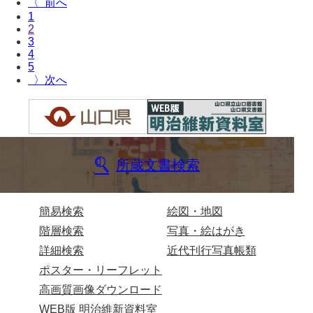
〈
1
布告全書
2
3
布告控
4
5
用達所日記
〉
農園日記
用達所記録
用達所出納簿
所蔵文書検索
県庁伝来旧藩記録
山口小郡宰判記録
簡易検索
絵図・地図
両公伝史料
階層検索
写真・絵はがき
詳細検索
近代刊行写真帳類
三卿伝史料
ポスター・リーフレット
特定歴史公文書
高画質画像ダウンロード
WEB版 明治維新資料室
行政資料