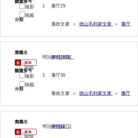
請求番号
数量
御制法
1
藩庁29
撮影
掲載
服忌令
分類
藩政文書 ＞
徳山毛利家文庫
＞
藩庁
高札控
学館
凶事分類・吉凶書抜
30
文書名
年代
明治3年[1870]
奉伺付録
朝鮮人来聘記
閲覧
請求番号
数量
1
藩庁30
出津切手
撮影
掲載
御書御判物控
分類
藩政文書 ＞
徳山毛利家文庫
＞
藩庁
政刑両余藪目簿
諸令治法両部抜要
31
文書名
年代
部分類例考
明治4年[1871]
奉伺録
治法捷径録
閲覧