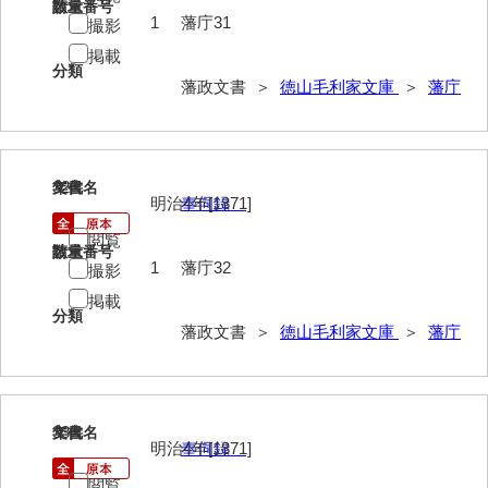
請求番号
数量
1
藩庁31
撮影
年中行事
掲載
年表
分類
藩政文書 ＞
徳山毛利家文庫
＞
藩庁
目録
逸史
32
文書名
年代
徳山藩改易騒動集大成
明治4年[1871]
奉伺録
徳山藩史
閲覧
請求番号
数量
1
藩庁32
撮影
旧史編纂材料
掲載
刑余録
分類
藩政文書 ＞
徳山毛利家文庫
＞
藩庁
御尋口上書取
常令録
33
文書名
年代
沙汰書
明治4年[1871]
奉伺録
御触事録
閲覧