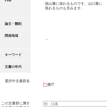
内容
御書案文
徳山藩に係わるものです。山口藩に
係わるものも含みます。
御在所書簡録
諸所仕出控
論文・翻刻
他所書簡控
関係地域
諸所到来控
－
御在城日記
キーワード
御在府日記
富田御殿日記
文書の年代
御手元日記
選択中文書群名
御広式日記
藩庁
御蔵本日記
御書出控
この文書群に属す