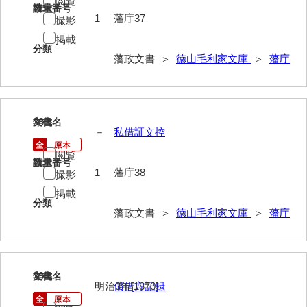
閲覧
記録方
請求番号
数量
1
藩庁37
撮影
士民方
掲載
分類
藩政文書 ＞
徳山毛利家文庫
＞
藩庁
家来分限帳
古記
御船手
38
文書名
年代
－
私借証文控
異国船漂着
閲覧
請求番号
数量
刑訟
1
藩庁38
撮影
諸役
掲載
分類
藩政文書 ＞
徳山毛利家文庫
＞
藩庁
書抜
寺社・町方
村方
39
文書名
年代
明治3年[1870]
償借方記録
建白書・諸隊規約