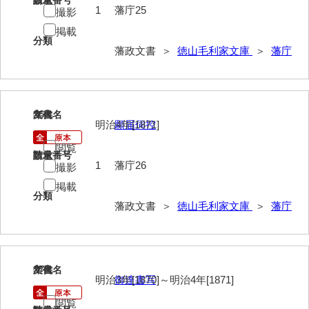
請求番号
数量
1
藩庁25
撮影
山野懸合録
掲載
分類
藩政文書 ＞
徳山毛利家文庫
＞
藩庁
御猟御行歩御供触記
勘場日記
勤向日帳
26
文書名
年代
明治4年[1871]
願届伺控
当職方日記
閲覧
請求番号
数量
御滞京日記
1
藩庁26
撮影
政府日記
掲載
分類
藩政文書 ＞
徳山毛利家文庫
＞
藩庁
御判司方大日記
寺社町方日記
代官所日記
27
文書名
年代
明治3年[1870]～明治4年[1871]
御達書写
奉幣使方日記
閲覧