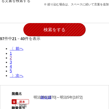
る文書を検索する
願事録
※ 絞り込む場合は、スペースに続いて言葉を追
田畠下札大縛
御家譜
御家督記
件中
－
件を表示
97
21
40
御目見記
〈
御叙爵記
1
2
御縁組婚姻記
3
4
御引越記
5
〉
御養縁記
御産一件
21
文書名
年代
御逝去録
明治3年[1870]～明治5年[1872]
雑令綴
御法事控
閲覧
請求番号
数量