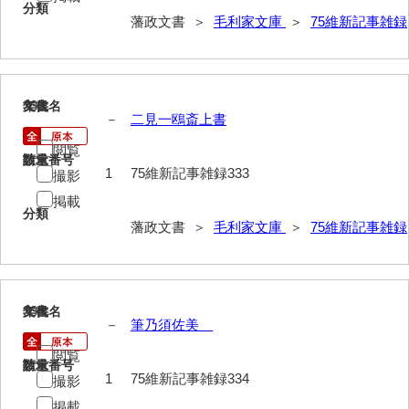
分類
藩政文書 ＞
毛利家文庫
＞
75維新記事雑録
333
文書名
年代
－
二見一鴎斎上書
閲覧
請求番号
数量
1
75維新記事雑録333
撮影
掲載
分類
藩政文書 ＞
毛利家文庫
＞
75維新記事雑録
334
文書名
年代
－
筆乃須佐美
閲覧
請求番号
数量
1
75維新記事雑録334
撮影
掲載