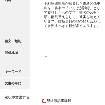
内容
16叢書
毛利家編輯所が採集した維新関係史
料を、書名の「いろは別雑録」とし
17年表
て蓄積したものです。書名の50音
順に配列替えをして、通番を与えて
18日帳
います。維新史料の他の類と合わせ
て参照すべき史料が多くあります。
19日記
20部屋事
論文・翻刻
21巨室
関係地域
22諸臣
－
23譜録
キーワード
24末家
25吉川事
文書の年代
26小早川事
選択中文書群名
27諸家
75維新記事雑録