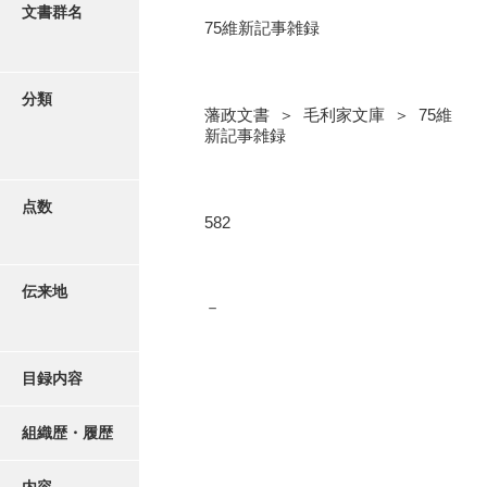
更新履歴
文書群名
75維新記事雑録
5忠愛公
絵図・地図
6巡見
分類
藩政文書 ＞ 毛利家文庫 ＞ 75維
7格式
写真・絵はがき
新記事雑録
8館邸
近代刊行写真帳類
9諸省
点数
582
10諸役
ポスター・リーフレット
11政理
伝来地
－
高画質画像ダウンロード
12社寺
13祭祀
目録内容
14軍記
組織歴・履歴
15文武