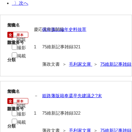
〉
40法令
41公儀事
321
文書名
年代
42御勤事
慶応元年[1865]
備前藩記編年史料抜萃
閲覧
43美目
請求番号
数量
1
75維新記事雑録321
撮影
44三賀
掲載
分類
45規式
藩政文書 ＞
毛利家文庫
＞
75維新記事雑録
46吉凶
47参勤
322
文書名
年代
－
姫路藩版籍奉還卒先建議之?末
48下向
閲覧
49状控類
請求番号
数量
1
75維新記事雑録322
撮影
50御普請
掲載
分類
51罪科
藩政文書 ＞
毛利家文庫
＞
75維新記事雑録