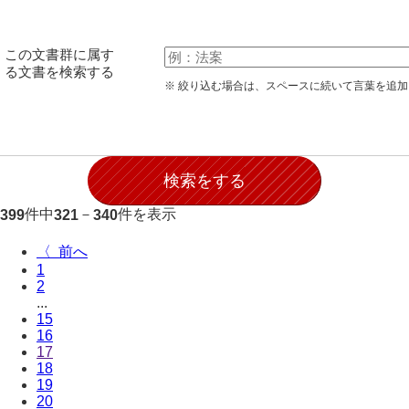
28防寇
29風説
この文書群に属す
る文書を検索する
30地誌
※ 絞り込む場合は、スペースに続いて言葉を追
31小々控
32部寄
33山林
件中
－
件を表示
399
321
340
34産業
〈
35賞罰
1
2
36賞典
...
15
37奉書
16
17
38御意控
18
19
39諸伺
20