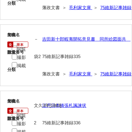
分類
藩政文書 ＞
毛利家文庫
＞
75維新記事雑録
335
文書名
年代
－
吉田新十郎蝦夷開拓意見書 同所絵図面共
閲覧
請求番号
数量
袋2
75維新記事雑録335
撮影
掲載
分類
藩政文書 ＞
毛利家文庫
＞
75維新記事雑録
336
文書名
年代
文久3年[1863]
江戸日本橋張札諷諫状
閲覧
請求番号
数量
2
75維新記事雑録336
撮影
掲載