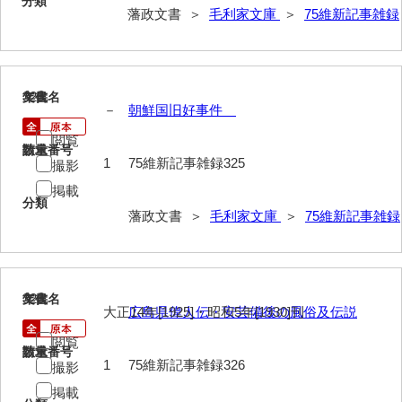
分類
藩政文書 ＞
毛利家文庫
＞
75維新記事雑録
63馬関戦争一件
64京師変動一件
325
文書名
年代
65接幕一件
－
朝鮮国旧好事件
66四境戦争一件
閲覧
請求番号
数量
1
75維新記事雑録325
撮影
67戊辰戦争一件
掲載
分類
68諸隊一件
藩政文書 ＞
毛利家文庫
＞
75維新記事雑録
69年度別史料
70年度別書翰
326
文書名
年代
71藩臣日記
大正14年[1925]・昭和5年[1930]刊
広島県偉人伝・安芸備後の風俗及伝説
72他藩人日記
閲覧
請求番号
数量
1
75維新記事雑録326
撮影
73藩臣履歴
掲載