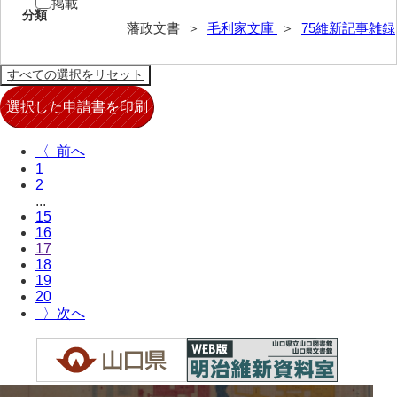
掲載
分類
藩政文書 ＞
毛利家文庫
＞
75維新記事雑録
〈
1
2
...
15
16
17
18
19
20
〉