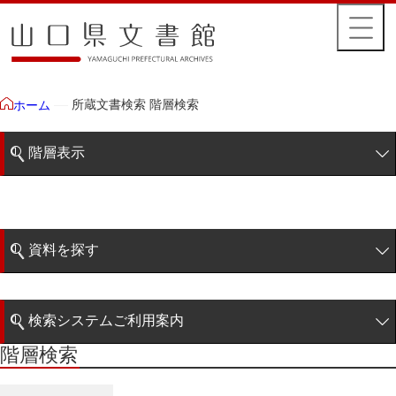
所蔵文書検索 階層検索
ホーム
階層表示
山口県文書館所蔵文書
藩政文書
資料を探す
毛利家文庫
簡易検索
1雲上
検索システムご利用案内
2柳営
階層検索
階層検索
検索システムの利用について
3公統
詳細検索
4忠正公