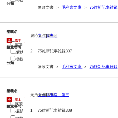
分類
藩政文書 ＞
毛利家文庫
＞
75維新記事雑録
337
文書名
年代
慶応元年[1865]
文元贅史
閲覧
請求番号
数量
2
75維新記事雑録337
撮影
掲載
分類
藩政文書 ＞
毛利家文庫
＞
75維新記事雑録
338
文書名
年代
元治元年[1864]
文公紀事略 第三
閲覧
請求番号
数量
1
75維新記事雑録338
撮影