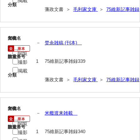
掲載
分類
藩政文書 ＞
毛利家文庫
＞
75維新記事雑録
339
文書名
年代
－
焚余雑稿 (刊本)
閲覧
請求番号
数量
1
75維新記事雑録339
撮影
掲載
分類
藩政文書 ＞
毛利家文庫
＞
75維新記事雑録
340
文書名
年代
－
米艦渡来雑載
閲覧
請求番号
数量
1
75維新記事雑録340
撮影