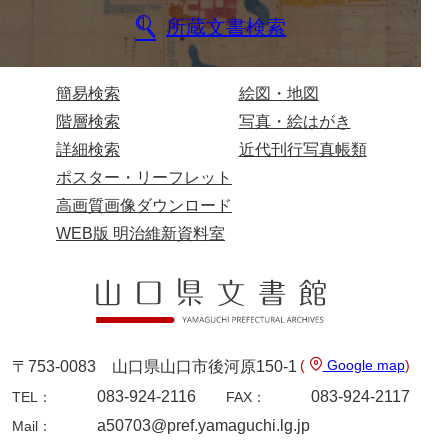
所蔵文書検索
簡易検索
絵図・地図
階層検索
写真・絵はがき
詳細検索
近代刊行写真帳類
ポスター・リーフレット
高画質画像ダウンロード
WEB版 明治維新資料室
(
Google map
)
〒753-0083 山口県山口市後河原150-1
083-924-2116
083-924-2117
TEL：
FAX：
a50703@pref.yamaguchi.lg.jp
Mail：