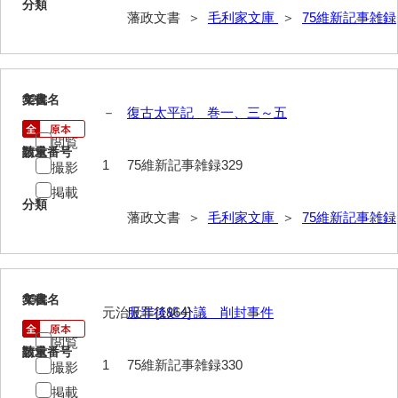
分類
*5家臣
藩政文書 ＞
毛利家文庫
＞
75維新記事雑録
*6末家
*7外国
329
文書名
年代
－
復古太平記 巻一、三～五
*8法制
閲覧
*9財政
請求番号
数量
1
75維新記事雑録329
撮影
*10産業
掲載
分類
*11軍事
藩政文書 ＞
毛利家文庫
＞
75維新記事雑録
*12宗教
*13褒賞
330
文書名
年代
元治元年[1864]
服罪後処分議 削封事件
*14目録
閲覧
*15用度
請求番号
数量
1
75維新記事雑録330
撮影
遠用物
掲載