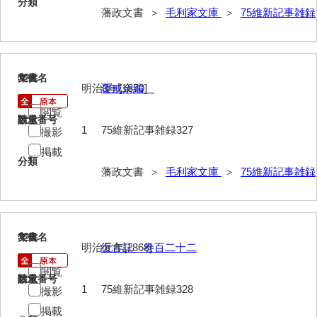
分類
74他藩人履歴
藩政文書 ＞
毛利家文庫
＞
75維新記事雑録
75維新記事雑録
76速記類
327
文書名
年代
77維新史料
明治3年[1870]
覆戒余編
閲覧
78殉難録稿
請求番号
数量
1
75維新記事雑録327
撮影
79太政官日誌
掲載
分類
80詩歌文章類
藩政文書 ＞
毛利家文庫
＞
75維新記事雑録
81写真史料
*1朝廷
328
文書名
年代
明治元年[1868]
復古記 巻百二十二
*2幕府
閲覧
*3他家
請求番号
数量
1
75維新記事雑録328
撮影
*4毛利家
掲載