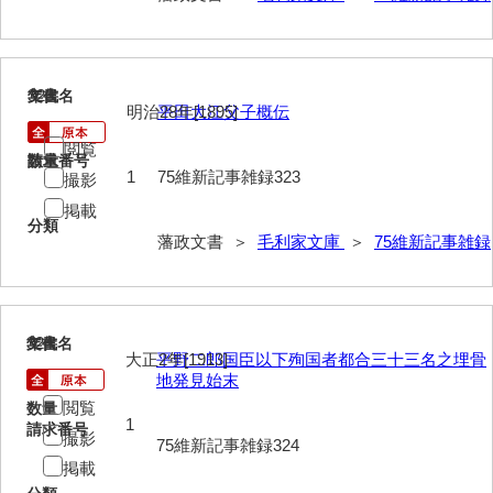
52給禄
53女儀日記
323
文書名
年代
明治28年[1895]
平田大江父子概伝
54目次
閲覧
55旧記
請求番号
数量
1
75維新記事雑録323
撮影
56継立原書
掲載
分類
藩政文書 ＞
毛利家文庫
＞
75維新記事雑録
57御什書
58絵図
拓本類
324
文書名
年代
大正2年[1913]
平野二郎国臣以下殉国者都合三十三名之埋骨
59忠正公一代編年史
地発見始末
閲覧
数量
60高杉丹治編輯日記
1
請求番号
撮影
75維新記事雑録324
61学習院一件記録
掲載
62官武周旋始末