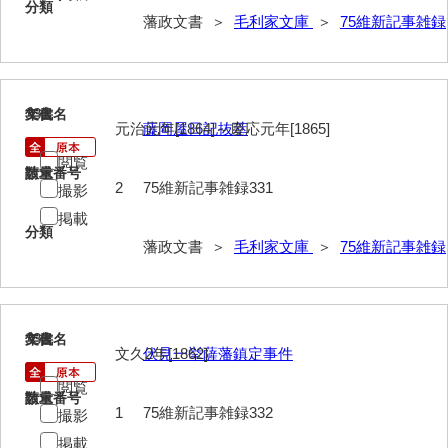
分類
藩政文書 ＞
毛利家文庫
＞
75維新記事雑録
徳山毛利家文庫
県庁伝来旧藩記録
山口小郡宰判記録
331
文書名
年代
元治元年[1864]～慶応元年[1865]
藤岡屋日記抜萃
両公伝史料
閲覧
請求番号
数量
三卿伝史料
2
75維新記事雑録331
撮影
特定歴史公文書
掲載
分類
藩政文書 ＞
毛利家文庫
＞
75維新記事雑録
行政資料
諸家文書
特設文庫
332
文書名
年代
文久2年[1862]
伏見一挙薩藩鎮定事件
閲覧
請求番号
数量
1
75維新記事雑録332
撮影
掲載