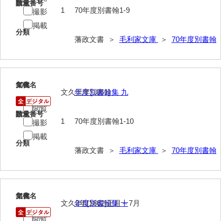
請求番号
数量
*5家臣
1
70年度別書翰1-9
撮影
掲載
*6末家
分類
藩政文書 ＞
毛利家文庫
＞
70年度別書翰
*7外国
*8法制
*9財政
10
文書名
年代
文久元年[1861]
年度別書翰集 九
*10産業
閲覧
請求番号
数量
*11軍事
1
70年度別書翰1-10
撮影
掲載
*12宗教
分類
藩政文書 ＞
毛利家文庫
＞
70年度別書翰
*13褒賞
*14目録
*15用度
11
文書名
年代
文久2年[1862]正月～7月
年度別書翰集 十
遠用物
閲覧