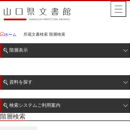
所蔵文書検索 階層検索
ホーム
階層表示
山口県文書館所蔵文書
藩政文書
資料を探す
毛利家文庫
簡易検索
1雲上
検索システムご利用案内
2柳営
階層検索
階層検索
検索システムの利用について
3公統
詳細検索
4忠正公