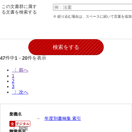
28防寇
この文書群に属す
る文書を検索する
29風説
※ 絞り込む場合は、スペースに続いて言葉を追
30地誌
31小々控
32部寄
件中
－
件を表示
47
1
20
33山林
〈
34産業
1
2
35賞罰
3
〉
36賞典
37奉書
1
文書名
年代
38御意控
－
年度別書翰集 索引
39諸伺
閲覧
請求番号
数量