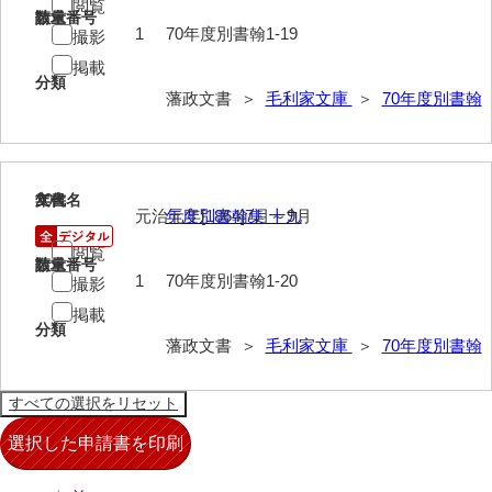
閲覧
請求番号
数量
1
70年度別書翰1-19
撮影
掲載
分類
藩政文書 ＞
毛利家文庫
＞
70年度別書翰
20
文書名
年代
元治元年[1864]7月～9月
年度別書翰集 十九
閲覧
請求番号
数量
1
70年度別書翰1-20
撮影
掲載
分類
藩政文書 ＞
毛利家文庫
＞
70年度別書翰