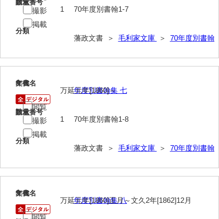
請求番号
数量
74他藩人履歴
1
70年度別書翰1-7
撮影
75維新記事雑録
掲載
分類
藩政文書 ＞
毛利家文庫
＞
70年度別書翰
76速記類
77維新史料
78殉難録稿
8
文書名
年代
万延元年[1860]～
年度別書翰集 七
79太政官日誌
閲覧
請求番号
数量
80詩歌文章類
1
70年度別書翰1-8
撮影
掲載
81写真史料
分類
藩政文書 ＞
毛利家文庫
＞
70年度別書翰
*1朝廷
*2幕府
*3他家
9
文書名
年代
万延元年[1860]正月～文久2年[1862]12月
年度別書翰集 八
*4毛利家
閲覧