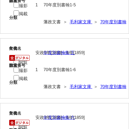
請求番号
数量
1
70年度別書翰1-5
撮影
63馬関戦争一件
掲載
分類
藩政文書 ＞
毛利家文庫
＞
70年度別書翰
64京師変動一件
65接幕一件
66四境戦争一件
6
文書名
年代
安政5年[1858]～6年[1859]
年度別書翰集 五
67戊辰戦争一件
閲覧
請求番号
数量
68諸隊一件
1
70年度別書翰1-6
撮影
69年度別史料
掲載
分類
藩政文書 ＞
毛利家文庫
＞
70年度別書翰
70年度別書翰
71藩臣日記
72他藩人日記
7
文書名
年代
安政3年[1856]～6年[1859]
年度別書翰集 六
73藩臣履歴
閲覧