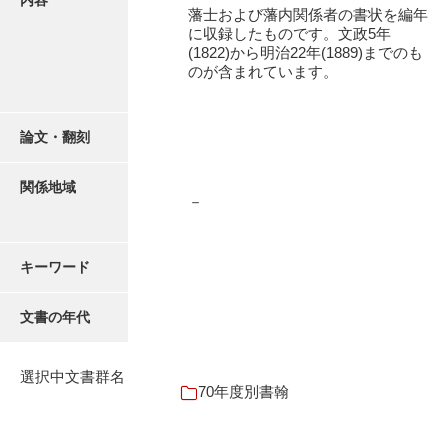
内容
16叢書
藩士および藩内関係者の書状を編年
に収録したものです。文政5年
17年表
(1822)から明治22年(1889)までのも
のが含まれています。
18日帳
19日記
論文・翻刻
20部屋事
関係地域
21巨室
－
22諸臣
キーワード
23譜録
24末家
文書の年代
25吉川事
選択中文書群名
26小早川事
70年度別書翰
27諸家