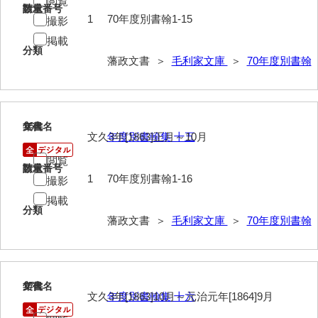
閲覧
請求番号
数量
1
70年度別書翰1-15
撮影
掲載
分類
藩政文書 ＞
毛利家文庫
＞
70年度別書翰
16
文書名
年代
文久3年[1863]正月～10月
年度別書翰集 十五
閲覧
請求番号
数量
1
70年度別書翰1-16
撮影
掲載
分類
藩政文書 ＞
毛利家文庫
＞
70年度別書翰
17
文書名
年代
文久3年[1863]10月～元治元年[1864]9月
年度別書翰集 十六