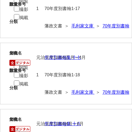
閲覧
請求番号
数量
1
70年度別書翰1-17
撮影
掲載
分類
藩政文書 ＞
毛利家文庫
＞
70年度別書翰
18
文書名
年代
元治元年[1864]正月～4月
年度別書翰集 十七
閲覧
請求番号
数量
1
70年度別書翰1-18
撮影
掲載
分類
藩政文書 ＞
毛利家文庫
＞
70年度別書翰
19
文書名
年代
元治元年[1864]4月～6月
年度別書翰集 十八