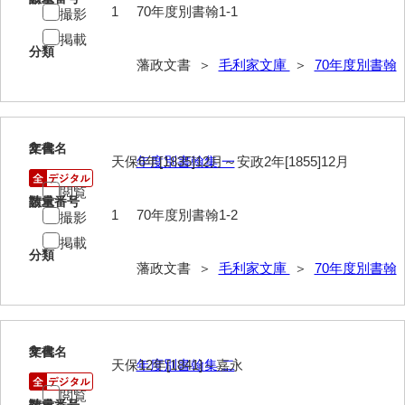
1
70年度別書翰1-1
撮影
40法令
掲載
分類
41公儀事
藩政文書 ＞
毛利家文庫
＞
70年度別書翰
42御勤事
43美目
2
文書名
年代
44三賀
天保6年[1835]12月～安政2年[1855]12月
年度別書翰集 一
45規式
閲覧
請求番号
数量
1
70年度別書翰1-2
撮影
46吉凶
掲載
分類
47参勤
藩政文書 ＞
毛利家文庫
＞
70年度別書翰
48下向
49状控類
3
文書名
年代
50御普請
天保12年[1841]～嘉永
年度別書翰集 二
閲覧
51罪科