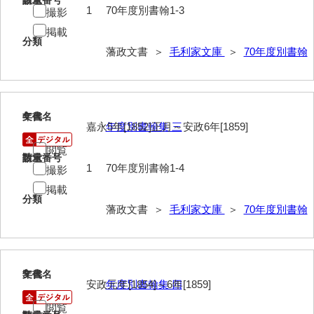
請求番号
数量
1
70年度別書翰1-3
撮影
52給禄
掲載
分類
53女儀日記
藩政文書 ＞
毛利家文庫
＞
70年度別書翰
54目次
55旧記
4
文書名
年代
嘉永5年[1852]正月～安政6年[1859]
年度別書翰集 三
56継立原書
閲覧
57御什書
請求番号
数量
1
70年度別書翰1-4
撮影
58絵図
掲載
分類
拓本類
藩政文書 ＞
毛利家文庫
＞
70年度別書翰
59忠正公一代編年史
60高杉丹治編輯日記
5
文書名
年代
安政元年[1854]～6年[1859]
年度別書翰集 四
61学習院一件記録
閲覧
62官武周旋始末