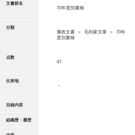
更新履歴
文書群名
70年度別書翰
5忠愛公
絵図・地図
6巡見
分類
藩政文書 ＞ 毛利家文庫 ＞ 70年
7格式
写真・絵はがき
度別書翰
8館邸
近代刊行写真帳類
9諸省
点数
47
10諸役
ポスター・リーフレット
11政理
伝来地
－
高画質画像ダウンロード
12社寺
13祭祀
目録内容
14軍記
組織歴・履歴
15文武