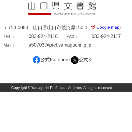
(
Google map
)
〒753-0083 山口県山口市後河原150-1
083-924-2116
083-924-2117
TEL：
FAX：
a50703@pref.yamaguchi.lg.jp
Mail：
公式Facebook
公式X
Copyright © Yamaguchi Prefectural Archives. All rights reserved.