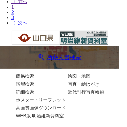
〈
1
2
3
〉
所蔵文書検索
簡易検索
絵図・地図
階層検索
写真・絵はがき
詳細検索
近代刊行写真帳類
ポスター・リーフレット
高画質画像ダウンロード
WEB版 明治維新資料室