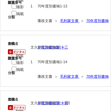
請求番号
数量
1
70年度別書翰1-13
撮影
掲載
分類
藩政文書 ＞
毛利家文庫
＞
70年度別書翰
14
文書名
年代
文久2年[1862]10月～
年度別書翰集 十三
閲覧
請求番号
数量
1
70年度別書翰1-14
撮影
掲載
分類
藩政文書 ＞
毛利家文庫
＞
70年度別書翰
15
文書名
年代
文久3年[1863]正月～9月
年度別書翰集 十四