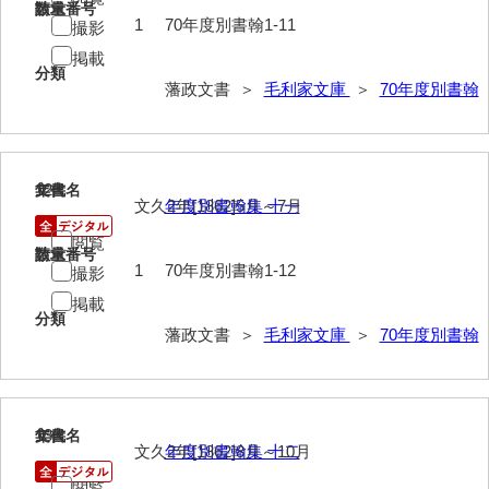
請求番号
数量
1
70年度別書翰1-11
徳山毛利家文庫
撮影
掲載
県庁伝来旧藩記録
分類
藩政文書 ＞
毛利家文庫
＞
70年度別書翰
山口小郡宰判記録
両公伝史料
12
文書名
年代
三卿伝史料
文久2年[1862]5月～7月
年度別書翰集 十一
特定歴史公文書
閲覧
請求番号
数量
1
70年度別書翰1-12
撮影
行政資料
掲載
諸家文書
分類
藩政文書 ＞
毛利家文庫
＞
70年度別書翰
特設文庫
13
文書名
年代
文久2年[1862]8月～10月
年度別書翰集 十二
閲覧